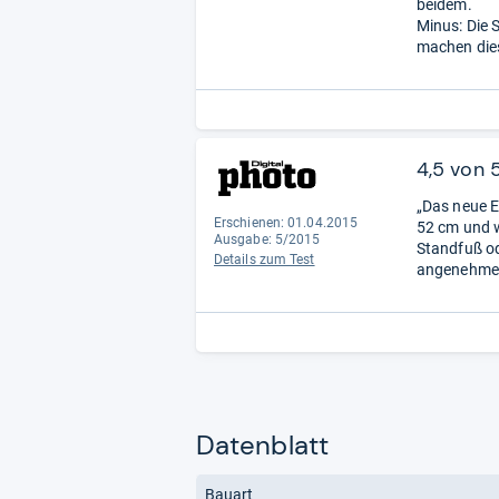
beidem.
Minus: Die 
machen dies
4,5 von 
„Das neue E
Erschienen: 01.04.2015
52 cm und w
Ausgabe: 5/2015
Standfuß od
Details zum Test
angenehmer
Datenblatt
Bauart