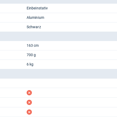
Einbeinstativ
Aluminium
Schwarz
163 cm
700 g
6 kg
fehlt
fehlt
fehlt