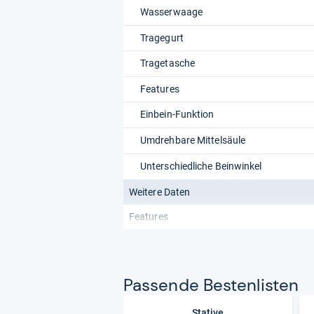
Wasserwaage
Tragegurt
Tragetasche
Features
Einbein-Funktion
Umdrehbare Mittelsäule
Unterschiedliche Beinwinkel
Weitere Daten
Features
Pas­sende Bes­ten­lis­ten
Stative