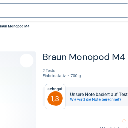
raun Monopod M4
Braun Mono­pod M4 
2 Tests
Ein­bein­sta­tiv
700 g
Sehr gut
Unsere Note basiert auf Test
1,3
Wie wird die Note berechnet?