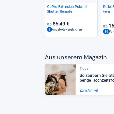
GoPro Exten­sion Pole mit
Rol­lei
Shut­ter Remote
ve­ler
85,49 €
16
2
Angebote vergleichen
16
An
Aus unse­rem Maga­zin
Tipps
So zau­bern Sie at
bende Hoch­zeits­fo
Zum Artikel