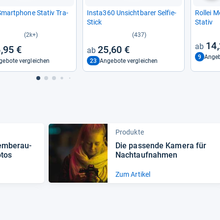
 Smart­phone Sta­tiv Tra­
Insta360 Unsicht­ba­rer Sel­fie-​
Rol­lei 
Stick
Sta­tiv
(2k+)
(437)
14,
,95 €
25,60 €
9
Angeb
23
gebote vergleichen
Angebote vergleichen
Produkte
em­be­rau­
Die pas­sende Kamera für
­tos
Nacht­auf­nah­men
Zum Artikel