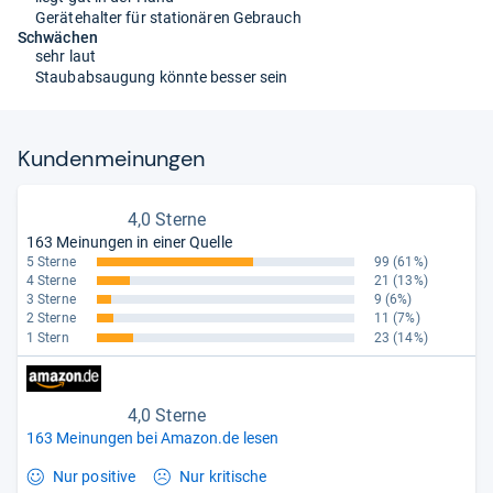
Gerätehalter für stationären Gebrauch
Schwächen
sehr laut
Staubabsaugung könnte besser sein
Kun­den­mei­nun­gen
4,0 Sterne
163 Meinungen in einer Quelle
5 Sterne
99
(61%)
4 Sterne
21
(13%)
3 Sterne
9
(6%)
2 Sterne
11
(7%)
1 Stern
23
(14%)
4,0 Sterne
163 Meinungen bei Amazon.de lesen
Nur positive
Nur kritische