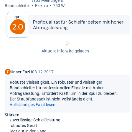
(163 Meinungen)
Band­schlei­fer
Elek­tro
750 W
Gut
Pro­fi­qua­li­tät für Schlei­f­ar­bei­ten mit hoher
2,0
Abtrags­leis­tung
Aktuelle Info wird geladen...
Unser Fazit
08.12.2017
Robuste Vielseitigkeit. Ein robuster und vielseitiger
Bandschleifer für professionellen Einsatz mit hoher
Abtragsleistung. Erfordert Kraft, um in der Spur zu bleiben.
Der Staubfangsack ist nicht vollständig dicht.
Vollständiges Fazit lesen
Stärken
zuverlässige Schleifleistung
robustes Gerät
liegt gut in der Hand