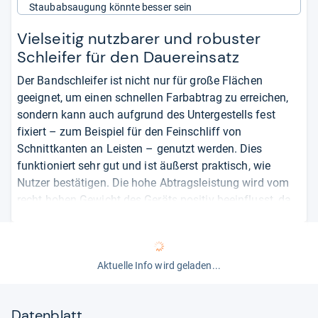
Staubabsaugung könnte besser sein
Vielseitig nutzbarer und robuster
Schleifer für den Dauereinsatz
Der Bandschleifer ist nicht nur für große Flächen
geeignet, um einen schnellen Farbabtrag zu erreichen,
sondern kann auch aufgrund des Untergestells fest
fixiert – zum Beispiel für den Feinschliff von
Schnittkanten an Leisten – genutzt werden. Dies
funktioniert sehr gut und ist äußerst praktisch, wie
Nutzer bestätigen. Die hohe Abtragsleistung wird vom
recht hohen Gewicht des Geräts positiv beeinflusst, da
weniger Anpressdruck beim Schleifen ausgeübt werden
muss. Trotzdem ist eine gewisse Kraft notwendig, um
den Schleifer in der Spur zu halten. Das Gerät ist für den
Aktuelle Info wird geladen...
professionellen Einsatz konzipiert, was man ihm auch
ansieht. Das passende Schleifpapier gibt es nicht nur
vom Hersteller, sondern auch von preiswerten
Datenblatt