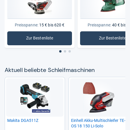
von
Claudia G.
Preisspanne:
15 € bis 620 €
Preisspanne:
40 € bis 3
Zur Bestenliste
Zur Bestenliste
: Schleifmaschinen
: Bosch S
Aktu­ell beliebte Schleif­ma­schi­nen
Makita DGA511Z
Ein­hell Akku-​Mul­tischlei­fer TE-​
OS 18 150 Li-​Solo