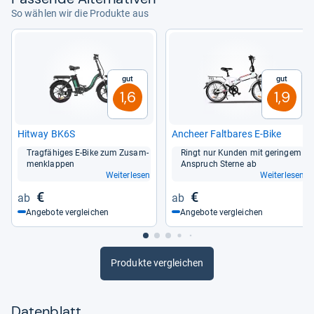
So wählen wir die Produkte aus
Gut
Gut
1,6
1,9
Hit­way BK6S
Ancheer Falt­ba­res E-​Bike
Trag­fä­hi­ges E-​Bike zum Zusam­
Ringt nur Kun­den mit gerin­gem
men­klap­pen
Anspruch Sterne ab
Weiterlesen
Weiterlesen
€
€
Angebote vergleichen
Angebote vergleichen
Produkte vergleichen
Datenblatt