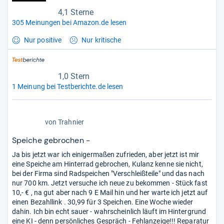
4,1 Sterne
305 Meinungen bei Amazon.de lesen
Nur positive
Nur kritische
1,0 Stern
1 Meinung bei Testberichte.de lesen
1,0
von
Trahnier
von
5
Speiche gebrochen -
Stern
Ja bis jetzt war ich einigermaßen zufrieden, aber jetzt ist mir
eine Speiche am Hinterrad gebrochen, Kulanz kenne sie nicht,
bei der Firma sind Radspeichen "Verschleißteile" und das nach
nur 700 km. Jetzt versuche ich neue zu bekommen - Stück fast
10,- € , na gut aber nach 9 E Mail hin und her warte ich jetzt auf
einen Bezahllink . 30,99 für 3 Speichen. Eine Woche wieder
dahin. Ich bin echt sauer - wahrscheinlich läuft im Hintergrund
eine KI - denn persönliches Gespräch - Fehlanzeige!!! Reparatur