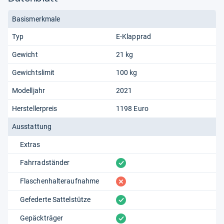
Basismerkmale
Typ
E-Klapprad
Gewicht
21 kg
Gewichtslimit
100 kg
Modelljahr
2021
Herstellerpreis
1198 Euro
Ausstattung
Extras
vorhanden
Fahrradständer
fehlt
Flaschenhalteraufnahme
vorhanden
Gefederte Sattelstütze
vorhanden
Gepäckträger