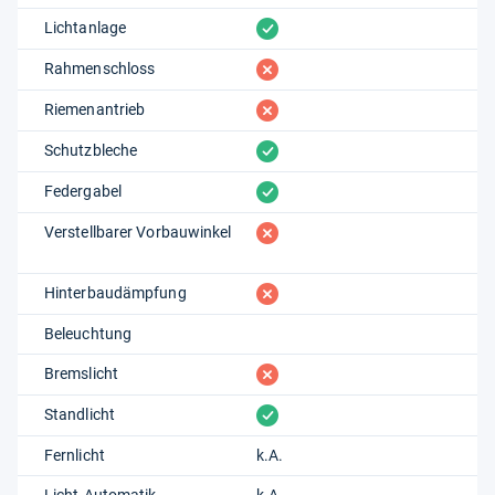
vorhanden
Lichtanlage
fehlt
Rahmenschloss
fehlt
Riemenantrieb
vorhanden
Schutzbleche
vorhanden
Federgabel
fehlt
Verstellbarer Vorbauwinkel
fehlt
Hinterbaudämpfung
Beleuchtung
fehlt
Bremslicht
vorhanden
Standlicht
Fernlicht
k.A.
Licht-Automatik
k.A.