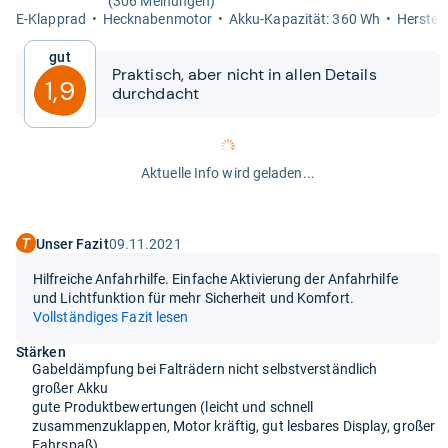
(306 Meinungen)
E-​Klapprad
Heck­na­ben­mo­tor
Akku-​​Kapa­zi­tät: 360 Wh
Her­stel­
Gut
Prak­tisch, aber nicht in allen Details
1,9
durch­dacht
Aktuelle Info wird geladen...
Unser Fazit
09.11.2021
Hilfreiche Anfahrhilfe. Einfache Aktivierung der Anfahrhilfe
und Lichtfunktion für mehr Sicherheit und Komfort.
Vollständiges Fazit lesen
Stärken
Gabeldämpfung bei Falträdern nicht selbstverständlich
großer Akku
gute Produktbewertungen (leicht und schnell
zusammenzuklappen, Motor kräftig, gut lesbares Display, großer
Fahrspaß)