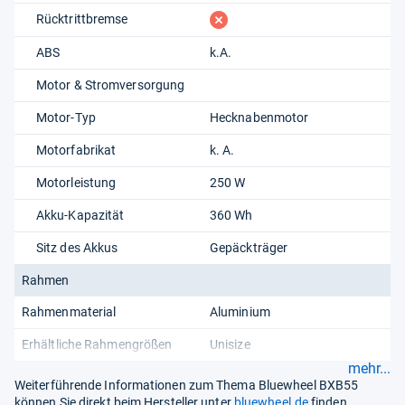
fehlt
Rücktrittbremse
ABS
k.A.
Motor & Stromversorgung
Motor-Typ
Hecknabenmotor
Motorfabrikat
k. A.
Motorleistung
250 W
Akku-Kapazität
360 Wh
Sitz des Akkus
Gepäckträger
Rahmen
Rahmenmaterial
Aluminium
Erhältliche Rahmengrößen
Unisize
mehr...
Weiterführende Informationen zum Thema Bluewheel BXB55
können Sie direkt beim Hersteller unter
bluewheel.de
finden.