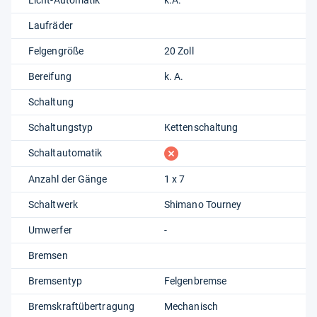
Laufräder
Felgengröße
20 Zoll
Bereifung
k. A.
Schaltung
Schaltungstyp
Kettenschaltung
fehlt
Schaltautomatik
Anzahl der Gänge
1 x 7
Schaltwerk
Shimano Tourney
Umwerfer
-
Bremsen
Bremsentyp
Felgenbremse
Bremskraftübertragung
Mechanisch