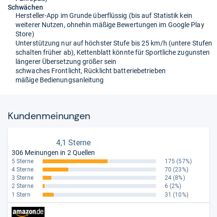
Schwächen
Hersteller-App im Grunde überflüssig (bis auf Statistik kein
weiterer Nutzen, ohnehin mäßige Bewertungen im Google Play
Store)
Unterstützung nur auf höchster Stufe bis 25 km/h (untere Stufen
schalten früher ab), Kettenblatt könnte für Sportliche zugunsten
längerer Übersetzung größer sein
schwaches Frontlicht, Rücklicht batteriebetrieben
mäßige Bedienungsanleitung
Kun­den­mei­nun­gen
4,1 Sterne
306 Meinungen in 2 Quellen
5 Sterne
175
(57%)
4 Sterne
70
(23%)
3 Sterne
24
(8%)
2 Sterne
6
(2%)
1 Stern
31
(10%)