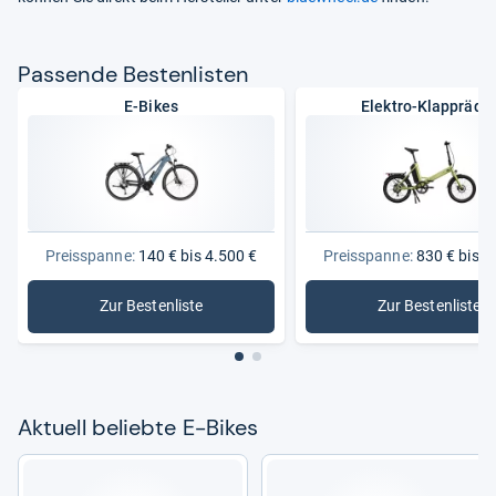
Pas­sende Bes­ten­lis­ten
E-Bikes
Elektro-Klappräde
Preisspanne:
140 € bis 4.500 €
Preisspanne:
830 € bis 1
Zur Bestenliste
Zur Bestenliste
: E-Bikes
: Elektro-
Aktu­ell beliebte E-​Bikes