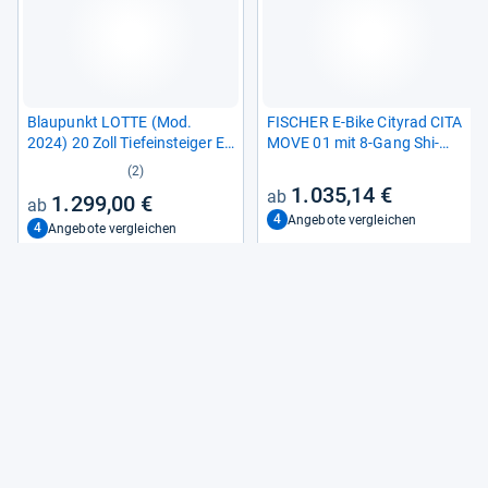
Blau­punkt LOTTE (Mod.
FISCHER E-​Bike City­rad CITA
2024) 20 Zoll Tiefein­stei­ger E-​
MOVE 01 mit 8-​Gang Shi­
Bike
mano Schal­tung
(2)
1.035,14 €
1.299,00 €
4
Angebote vergleichen
4
Angebote vergleichen
Alle Preise sind Gesamtpreise inkl. aktuell geltender gesetzlicher
Umsatzsteuer. Versandkosten werden ggf. gesondert
berechnet. Maßgeblich sind der Gesamtpreis und die
Versandkosten, die der jeweilige Shop zum Zeitpunkt des
Kaufes anbietet.