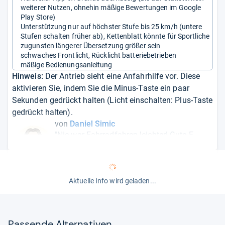
weiterer Nutzen, ohnehin mäßige Bewertungen im Google
Play Store)
Unterstützung nur auf höchster Stufe bis 25 km/h (untere
Stufen schalten früher ab), Kettenblatt könnte für Sportliche
zugunsten längerer Übersetzung größer sein
schwaches Frontlicht, Rücklicht batteriebetrieben
mäßige Bedienungsanleitung
Hinweis:
Der Antrieb sieht eine Anfahrhilfe vor. Diese
aktivieren Sie, indem Sie die Minus-Taste ein paar
Sekunden gedrückt halten (Licht einschalten: Plus-Taste
gedrückt halten).
von
Daniel Simic
"Nie war Fahrradfahren leichter! Gute E-
Bikes haben aber ihren Preis. Für ein
rundum gutes Modell sollten Sie
mindestens 2.000 Euro investieren."
Aktuelle Info wird geladen...
Pas­sende Alter­na­ti­ven