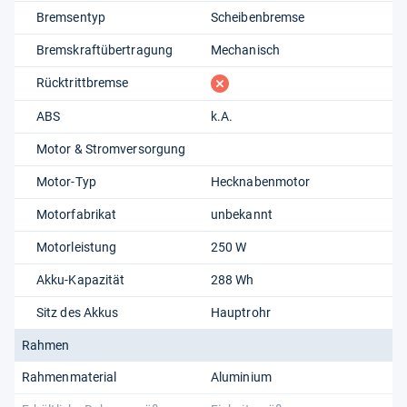
Bremsentyp
Scheibenbremse
Bremskraftübertragung
Mechanisch
fehlt
Rücktrittbremse
ABS
k.A.
Motor & Stromversorgung
Motor-Typ
Hecknabenmotor
Motorfabrikat
unbekannt
Motorleistung
250 W
Akku-Kapazität
288 Wh
Sitz des Akkus
Hauptrohr
Rahmen
Rahmenmaterial
Aluminium