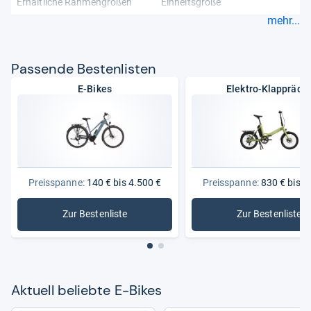
Erhältliche Rahmengrößen
Einheitsgröße
mehr...
Pas­sende Bes­ten­lis­ten
E-Bikes
Elektro-Klappräde
Preisspanne:
140 € bis 4.500 €
Preisspanne:
830 € bis 2
Zur Bestenliste
Zur Bestenliste
: E-Bikes
: Elektro-
Aktu­ell beliebte E-​Bikes