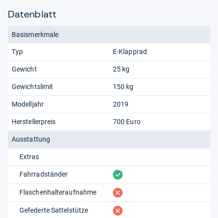
Datenblatt
Basismerkmale
Typ
E-Klapprad
Gewicht
25 kg
Gewichtslimit
150 kg
Modelljahr
2019
Herstellerpreis
700 Euro
Ausstattung
Extras
vorhanden
Fahrradständer
fehlt
Flaschenhalteraufnahme
fehlt
Gefederte Sattelstütze