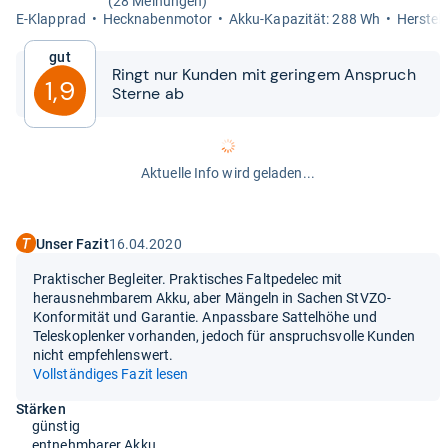
(28 Meinungen)
E-​Klapprad
Heck­na­ben­mo­tor
Akku-​​Kapa­zi­tät: 288 Wh
Her­stel­
Gut
Ringt nur Kun­den mit gerin­gem Anspruch
1,9
Sterne ab
Aktuelle Info wird geladen...
Unser Fazit
16.04.2020
Praktischer Begleiter. Praktisches Faltpedelec mit
herausnehmbarem Akku, aber Mängeln in Sachen StVZO-
Konformität und Garantie. Anpassbare Sattelhöhe und
Teleskoplenker vorhanden, jedoch für anspruchsvolle Kunden
nicht empfehlenswert.
Vollständiges Fazit lesen
Stärken
günstig
entnehmbarer Akku