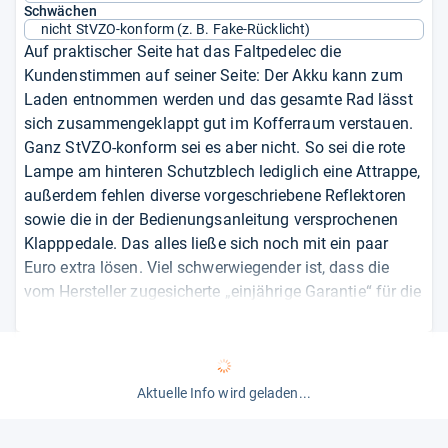
Schwächen
nicht StVZO-konform (z. B. Fake-Rücklicht)
Auf praktischer Seite hat das Faltpedelec die
Kundenstimmen auf seiner Seite: Der Akku kann zum
Laden entnommen werden und das gesamte Rad lässt
sich zusammengeklappt gut im Kofferraum verstauen.
Ganz StVZO-konform sei es aber nicht. So sei die rote
Lampe am hinteren Schutzblech lediglich eine Attrappe,
außerdem fehlen diverse vorgeschriebene Reflektoren
sowie die in der Bedienungsanleitung versprochenen
Klapppedale. Das alles ließe sich noch mit ein paar
Euro extra lösen. Viel schwerwiegender ist, dass die
vom Hersteller zugesicherte „einjährige Garantie“ für die
Kunden bislang nicht durchsetzbar war. Eine
Vertragswerkstatt gibt es nicht und der Kontakt zum
Hersteller gestaltete sich schwierig. Offen ist auch, wie
sich das Ancheer bei langfristiger Nutzung schlägt,
Aktuelle Info wird geladen...
denn der Großteil der Käufer hat es erst im letzten
Herbst bestellt. Erhellenderes geben die