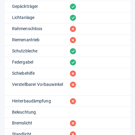
vorhanden
Gepäckträger
vorhanden
Lichtanlage
fehlt
Rahmenschloss
fehlt
Riemenantrieb
vorhanden
Schutzbleche
vorhanden
Federgabel
fehlt
Schiebehilfe
fehlt
Verstellbarer Vorbauwinkel
fehlt
Hinterbaudämpfung
Beleuchtung
fehlt
Bremslicht
fehlt
Standlicht