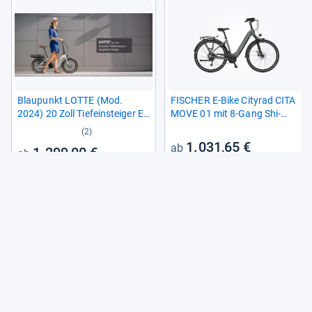
Blau­punkt LOTTE (Mod.
FISCHER E-​Bike City­rad CITA
2024) 20 Zoll Tiefein­stei­ger E-​
MOVE 01 mit 8-​Gang Shi­
Bike
mano Schal­tung
(2)
1.031,65 €
1.299,00 €
6
Angebote vergleichen
4
Angebote vergleichen
Alle Preise sind Gesamtpreise inkl. aktuell geltender gesetzlicher
Umsatzsteuer. Versandkosten werden ggf. gesondert
berechnet. Maßgeblich sind der Gesamtpreis und die
Versandkosten, die der jeweilige Shop zum Zeitpunkt des