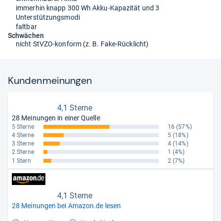
immerhin knapp 300 Wh Akku-Kapazität und 3
Unterstützungsmodi
faltbar
Schwächen
nicht StVZO-konform (z. B. Fake-Rücklicht)
Kun­den­mei­nun­gen
4,1 Sterne
28 Meinungen in einer Quelle
5 Sterne
16
(57%)
4 Sterne
5
(18%)
3 Sterne
4
(14%)
2 Sterne
1
(4%)
1 Stern
2
(7%)
4,1 Sterne
28 Meinungen bei Amazon.de lesen