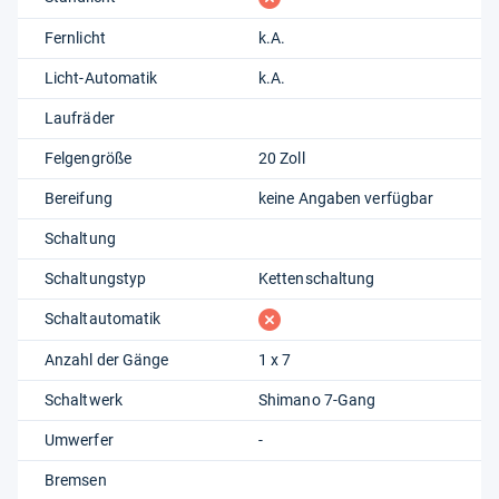
Fernlicht
k.A.
Licht-Automatik
k.A.
Laufräder
Felgengröße
20 Zoll
Bereifung
keine Angaben verfügbar
Schaltung
Schaltungstyp
Kettenschaltung
fehlt
Schaltautomatik
Anzahl der Gänge
1 x 7
Schaltwerk
Shimano 7-Gang
Umwerfer
-
Bremsen