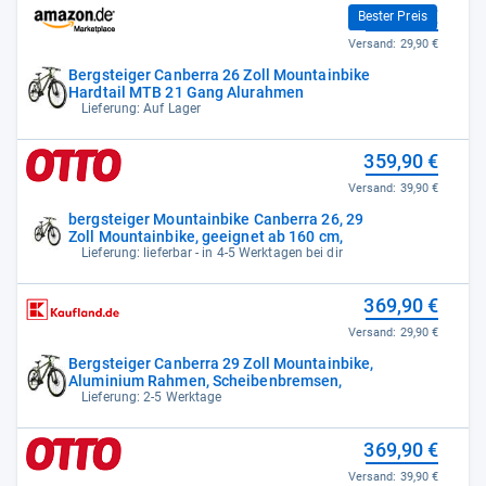
359,90 €
Bester Preis
Versand:
29,90 €
Bergsteiger Canberra 26 Zoll Mountainbike
Hardtail MTB 21 Gang Alurahmen
Lieferung: Auf Lager
359,90 €
Versand:
39,90 €
bergsteiger Mountainbike Canberra 26, 29
Zoll Mountainbike, geeignet ab 160 cm,
Lieferung: lieferbar - in 4-5 Werktagen bei dir
369,90 €
Versand:
29,90 €
Bergsteiger Canberra 29 Zoll Mountainbike,
Aluminium Rahmen, Scheibenbremsen,
Lieferung: 2-5 Werktage
369,90 €
Versand:
39,90 €