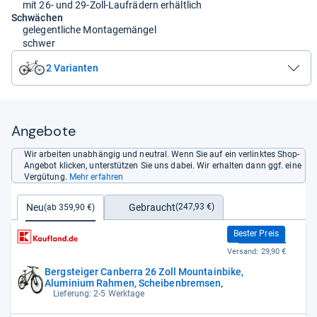
mit 26- und 29-Zoll-Laufrädern erhältlich
Schwächen
gelegentliche Montagemängel
schwer
2 Varianten
Angebote
Wir arbeiten unabhängig und neutral. Wenn Sie auf ein verlinktes Shop-
Angebot klicken, unterstützen Sie uns dabei. Wir erhalten dann ggf. eine
Vergütung.
Mehr erfahren
Gebraucht
Neu
(247,93 €)
(ab 359,90 €)
359,90 €
Bester Preis
Versand:
29,90 €
Bergsteiger Canberra 26 Zoll Mountainbike,
Aluminium Rahmen, Scheibenbremsen,
Lieferung: 2-5 Werktage