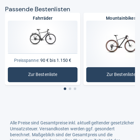
Pas­sende Bes­ten­lis­ten
Fahrräder
Mountainbikes
Preisspanne:
90 € bis 1.150 €
Zur Bestenliste
Zur Bestenliste
: Fahrräder
: Mountai
Alle Preise sind Gesamtpreise inkl. aktuell geltender gesetzlicher
Umsatzsteuer. Versandkosten werden ggf. gesondert
berechnet. Maßgeblich sind der Gesamtpreis und die