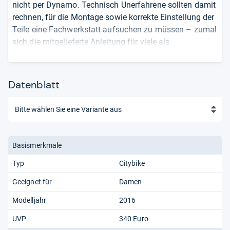
nicht per Dynamo. Technisch Unerfahrene sollten damit
rechnen, für die Montage sowie korrekte Einstellung der
Teile eine Fachwerkstatt aufsuchen zu müssen – zumal
sich die mitgelieferte Anleitung für viele als
unbrauchbar erweist.
von
Daniel Simic
Zirkelt am liebsten mit dem Mountainbike
Datenblatt
durch die Natur - und das konsequent ohne
Akku. Warum? Weil er es kann.
Basismerkmale
Typ
Citybike
Geeignet für
Damen
Modelljahr
2016
UVP
340 Euro