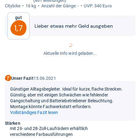
(461 Meinungen)
City­bike
16 kg
Anzahl der Gänge: -
UVP: 340 Euro
Gut
Lie­ber etwas mehr Geld aus­ge­ben
1,7
Aktuelle Info wird geladen...
Unser Fazit
15.06.2021
Günstiger Alltagsbegleiter. Ideal für kurze, flache Strecken.
Günstig, aber mit einigen Schwächen wie fehlender
Gangschaltung und Batteriebetriebener Beleuchtung.
Montage könnte Fachwerkstatt erfordern.
Vollständiges Fazit lesen
Stärken
mit 26- und 28-Zoll-Laufrädern erhältlich
verschiedene Farbausführungen