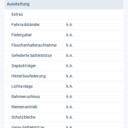
Ausstattung
Extras
Fahrradständer
k.A.
Federgabel
k.A.
Flaschenhalteraufnahme
k.A.
Gefederte Sattelstütze
k.A.
Gepäckträger
k.A.
Hinterbaufederung
k.A.
Lichtanlage
k.A.
Rahmenschloss
k.A.
Riemenantrieb
k.A.
Schutzbleche
k.A.
Vario-Sattelstütze
k.A.