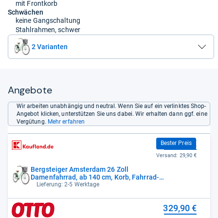
mit Frontkorb
Schwächen
keine Gangschaltung
Stahlrahmen, schwer
2 Varianten
Angebote
Wir arbeiten unabhängig und neutral. Wenn Sie auf ein verlinktes Shop-
Angebot klicken, unterstützen Sie uns dabei. Wir erhalten dann ggf. eine
Vergütung.
Mehr erfahren
329,90 €
Bester Preis
Versand:
29,90 €
Bergsteiger Amsterdam 26 Zoll
Damenfahrrad, ab 140 cm, Korb, Fahrrad-
Licht,
Lieferung: 2-5 Werktage
329,90 €