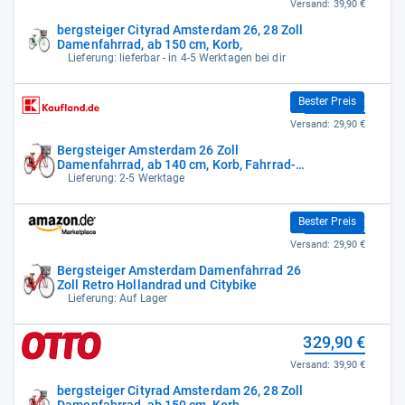
Versand:
39,90 €
bergsteiger Cityrad Amsterdam 26, 28 Zoll
Damenfahrrad, ab 150 cm, Korb,
Lieferung: lieferbar - in 4-5 Werktagen bei dir
329,90 €
Bester Preis
Versand:
29,90 €
Bergsteiger Amsterdam 26 Zoll
Damenfahrrad, ab 140 cm, Korb, Fahrrad-
Licht,
Lieferung: 2-5 Werktage
329,90 €
Bester Preis
Versand:
29,90 €
Bergsteiger Amsterdam Damenfahrrad 26
Zoll Retro Hollandrad und Citybike
Lieferung: Auf Lager
329,90 €
Versand:
39,90 €
bergsteiger Cityrad Amsterdam 26, 28 Zoll
Damenfahrrad, ab 150 cm, Korb,