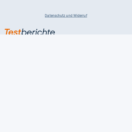
Datenschutz und Widerruf
Auf
Auf
Auf
Facebook
Instagram
X
folgen
folgen
folgen
Über uns
Testmagazine
Unsere Redaktion
FAQ
Presse
Unser Magazin
Karriere
Feedback
Partnerbereich
Kontakt
Unsere Kategorien