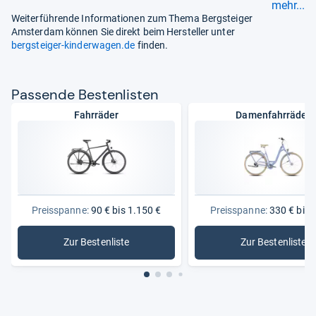
mehr...
Weiterführende Informationen zum Thema Bergsteiger
Amsterdam können Sie direkt beim Hersteller unter
bergsteiger-kinderwagen.de
finden.
Pas­sende Bes­ten­lis­ten
Fahrräder
Damenfahrräder
Preisspanne:
90 € bis 1.150 €
Preisspanne:
330 € bis 
Zur Bestenliste
Zur Bestenliste
: Fahrräder
: Damenf