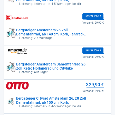
Lieferung: lieferbar - in 4-5 Werktagen bei dir
329,90 €
Bester Preis
Versand:
29,90 €
Bergsteiger Amsterdam 26 Zoll
Damenfahrrad, ab 140 cm, Korb, Fahrrad-
Licht,
Lieferung: 2-5 Werktage
329,90 €
Bester Preis
Versand:
29,90 €
Bergsteiger Amsterdam Damenfahrrad 26
Zoll Retro Hollandrad und Citybike
Lieferung: Auf Lager
329,90 €
Versand:
39,90 €
bergsteiger Cityrad Amsterdam 26, 28 Zoll
Damenfahrrad, ab 150 cm, Korb,
Lieferung: lieferbar - in 4-5 Werktagen bei dir