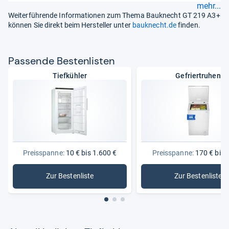
mehr...
Weiterführende Informationen zum Thema Bauknecht GT 219 A3+
können Sie direkt beim Hersteller unter
bauknecht.de
finden.
Pas­sende Bes­ten­lis­ten
Tiefkühler
Gefriertruhen
Preisspanne:
10 € bis 1.600 €
Preisspanne:
170 € bis 
Zur Bestenliste
Zur Bestenliste
: Tiefkühler
: Gefriert