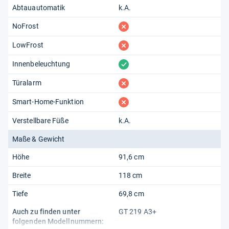
Abtauautomatik
k.A.
fehlt
NoFrost
fehlt
LowFrost
vorhanden
Innenbeleuchtung
fehlt
Türalarm
fehlt
Smart-Home-Funktion
Verstellbare Füße
k.A.
Maße & Gewicht
Höhe
91,6 cm
Breite
118 cm
Tiefe
69,8 cm
Auch zu finden unter
GT 219 A3+
folgenden Modellnummern: