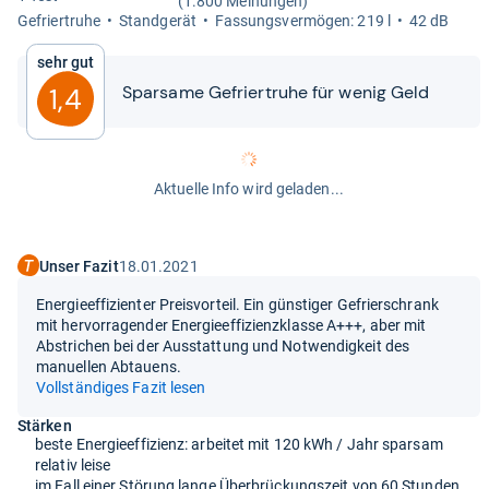
(1.800 Meinungen)
Gefrier­truhe
Stand­ge­rät
Fas­sungs­ver­mö­gen: 219 l
42 dB
Sehr gut
Spar­same Gefrier­truhe für wenig Geld
1,4
Aktuelle Info wird geladen...
Unser Fazit
18.01.2021
Energieeffizienter Preisvorteil. Ein günstiger Gefrierschrank
mit hervorragender Energieeffizienzklasse A+++, aber mit
Abstrichen bei der Ausstattung und Notwendigkeit des
manuellen Abtauens.
Vollständiges Fazit lesen
Stärken
beste Energieeffizienz: arbeitet mit 120 kWh / Jahr sparsam
relativ leise
im Fall einer Störung lange Überbrückungszeit von 60 Stunden