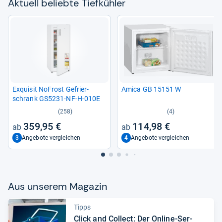
Aktu­ell beliebte Tief­küh­ler
Exqui­sit NoFrost Gefrier­
Amica GB 15151 W
schrank GS5231-​NF-​H-​010E
(258)
(4)
359,95 €
114,98 €
3
4
Angebote vergleichen
Angebote vergleichen
Aus unse­rem Maga­zin
Tipps
Click and Col­lect: Der Online-​Ser­