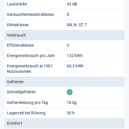
Lautstärke
42 dB
Geräuschemissionsklasse
D
Klimaklasse
SN
N
ST
T
Verbrauch
Effizienzklasse
C
Energieverbrauch pro Jahr
132 kWh
Energieverbrauch je 100 l
60,3 kWh
Nutzvolumen
Gefrieren
vorhanden
Schnellgefrieren
Gefrierleistung pro Tag
16 kg
Lagerzeit bei Störung
50 h
Komfort