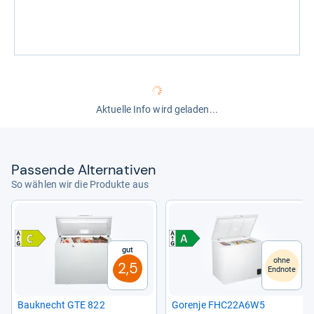
Aktuelle Info wird geladen...
Pas­sende Alter­na­ti­ven
So wählen wir die Produkte aus
Gut
ohne
2,5
Endnote
Bau­knecht GTE 822
Gorenje FHC22A6W5