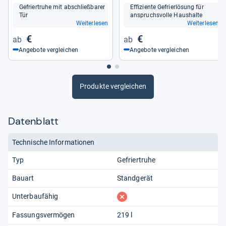
Gefrier­truhe mit abschließ­ba­rer
Effi­zi­ente Gefrier­lö­sung für
Tür
anspruchs­volle Haus­halte
Weiterlesen
Weiterlesen
€
€
Angebote vergleichen
Angebote vergleichen
Produkte vergleichen
Datenblatt
Technische Informationen
Typ
Gefriertruhe
Bauart
Standgerät
fehlt
Unterbaufähig
Fassungsvermögen
219 l