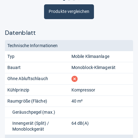
Produkte vergleichen
Datenblatt
Technische Informationen
Typ
Mobile Klimaanlage
Bauart
Monoblock-Klimagerät
fehlt
Ohne Abluftschlauch
Kühlprinzip
Kompressor
Raumgröße (Fläche)
40 m²
Geräuschpegel (max.)
Innengerät (Split) /
64 dB(A)
Monoblockgerät