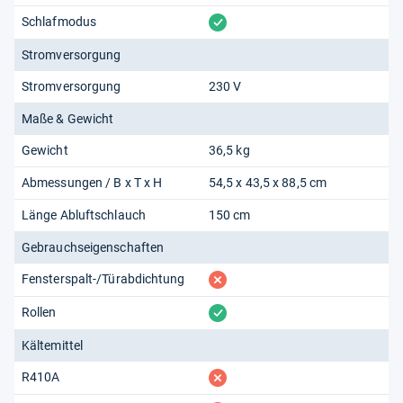
vorhanden
Schlafmodus
Stromversorgung
Stromversorgung
230 V
Maße & Gewicht
Gewicht
36,5 kg
Abmessungen / B x T x H
54,5 x 43,5 x 88,5 cm
Länge Abluftschlauch
150 cm
Gebrauchseigenschaften
fehlt
Fensterspalt-/Türabdichtung
vorhanden
Rollen
Kältemittel
fehlt
R410A