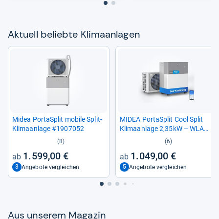
Aktu­ell beliebte Kli­ma­an­la­gen
Midea Por­taSp­lit mobile Split-​
MIDEA Por­taSp­lit Cool Split
Kli­ma­an­lage #1907052
Kli­ma­an­lage 2,35kW – WLAN-​
fähig und leise
(8)
(6)
1.599,00 €
1.049,00 €
3
5
Angebote vergleichen
Angebote vergleichen
Aus unse­rem Maga­zin