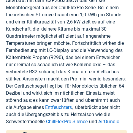
AEG baut mit dem AXP26U338CW das kleinste
Monoblockgerät aus der ChillFlexPro-Serie. Bei einem
theoretischen Stromverbrauch von 1,0 kWh pro Stunde
und einer Kühlkapazität von 2,6 kW zielt es auf eine
Kundschaft, die kleinere Räume bis maximal 30
Quadratmeter möglichst effizient auf angenehme
Temperaturen bringen möchte. Fortschrittlich wirken die
Fernbedienung mit LC-Display und die Verwendung des
Kältemittels Propan (R290), das bei einem Entweichen
nur dreimal so schädlich ist wie Kohlendioxid – das
verbreitete R32 schädigt das Klima um ein Vielfaches
stärker. Ansonsten macht den Pro mini wenig besonders:
Der Geräuschpegel liegt bei für Monoblocks üblichen 64
Dezibel und wirkt sich im nächtlichen Einsatz meist
störend aus; es kann zwar lüften und übernimmt auch
die Aufgabe eines
Entfeuchters
, überbrückt aber nicht
auch die Übergangszeit bis zu Heizsaison wie die
Schwestermodelle
ChillFlexPro Silence
und
AirOundio
.