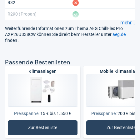
fehlt
R32
vorhanden
R290 (Propan)
mehr...
Weiterführende Informationen zum Thema AEG ChillFlex Pro
AXP26U338CW können Sie direkt beim Hersteller unter
aeg.de
finden.
Pas­sende Bes­ten­lis­ten
Klimaanlagen
Mobile Klimaanlag
Preisspanne:
15 € bis 1.550 €
Preisspanne:
200 € bis 1
Zur Bestenliste
Zur Bestenliste
: Klimaanlagen
: Mobile 