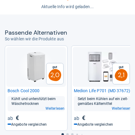
Aktuelle Info wird geladen...
Pas­sende Alter­na­ti­ven
So wählen wir die Produkte aus
Gut
Gut
2,0
2,1
Bosch Cool 2000
Medion Life P701 (MD 37672)
Kühlt und unter­stützt beim
Setzt beim Küh­len auf ein zeit­
Wäsche­trock­nen
ge­mä­ßes Käl­te­mit­tel
Weiterlesen
Weiterlesen
€
€
Angebote vergleichen
Angebote vergleichen