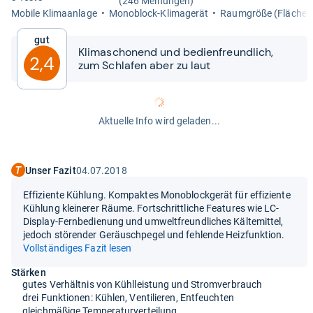
(246 Meinungen)
Mobile Kli­ma­an­lage
Mono­block-​Kli­ma­ge­rät
Raum­größe (Flä­che)
Gut
Kli­ma­scho­nend und bedi­en­freund­lich,
2,4
zum Schla­fen aber zu laut
Aktuelle Info wird geladen...
Unser Fazit
04.07.2018
Effiziente Kühlung. Kompaktes Monoblockgerät für effiziente
Kühlung kleinerer Räume. Fortschrittliche Features wie LC-
Display-Fernbedienung und umweltfreundliches Kältemittel,
jedoch störender Geräuschpegel und fehlende Heizfunktion.
Vollständiges Fazit lesen
Stärken
gutes Verhältnis von Kühlleistung und Stromverbrauch
drei Funktionen: Kühlen, Ventilieren, Entfeuchten
gleichmäßige Temperaturverteilung