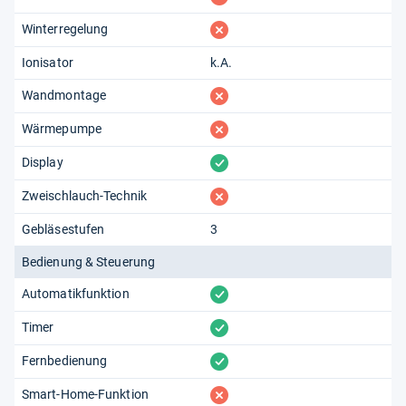
fehlt
Winterregelung
Ionisator
k.A.
fehlt
Wandmontage
fehlt
Wärmepumpe
vorhanden
Display
fehlt
Zweischlauch-Technik
Gebläsestufen
3
Bedienung & Steuerung
vorhanden
Automatikfunktion
vorhanden
Timer
vorhanden
Fernbedienung
fehlt
Smart-Home-Funktion