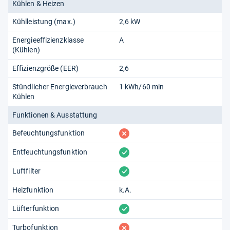
Kühlen & Heizen
Kühlleistung (max.)
2,6 kW
Energieeffizienzklasse
A
(Kühlen)
Effizienzgröße (EER)
2,6
Stündlicher Energieverbrauch
1 kWh/60 min
Kühlen
Funktionen & Ausstattung
fehlt
Befeuchtungsfunktion
vorhanden
Entfeuchtungsfunktion
vorhanden
Luftfilter
Heizfunktion
k.A.
vorhanden
Lüfterfunktion
fehlt
Turbofunktion