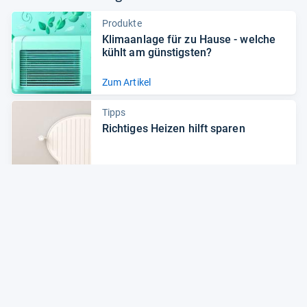
Produkte
Kli­ma­an­lage für zu Hause -​ wel­che
kühlt am güns­tigs­ten?
Zum Artikel
Tipps
Rich­ti­ges Hei­zen hilft spa­ren
Zum Artikel
Alle Preise sind Gesamtpreise inkl. aktuell geltender gesetzlicher
Umsatzsteuer. Versandkosten werden ggf. gesondert
berechnet. Maßgeblich sind der Gesamtpreis und die
Versandkosten, die der jeweilige Shop zum Zeitpunkt des