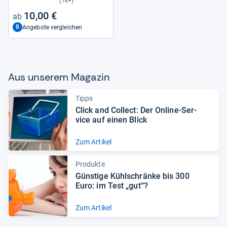
(1k+)
10,00 €
8
Angebote vergleichen
Aus unse­rem Maga­zin
Tipps
Click and Col­lect: Der Online-​Ser­
vice auf einen Blick
Zum Artikel
Produkte
Güns­tige Kühl­schränke bis 300
Euro: im Test „gut“?
Zum Artikel