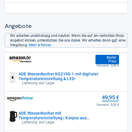
Angebote
Wir arbeiten unabhängig und neutral. Wenn Sie auf ein verlinktes Shop-
Angebot klicken, unterstützen Sie uns dabei. Wir erhalten dann ggf. eine
Vergütung.
Mehr erfahren
48,13 €
Bester
Preis
Versand:
0,00 €
ADE Wasserkocher KG2100-1 mit digitaler
Temperatureinstellung & LED-
Lieferung: Auf Lager
49,95 €
Versand:
0,00 €
ADE Wasserkocher mit
Temperatureinstellung | Korpus aus
Edelstahl | 1,
Lieferung: Auf Lager