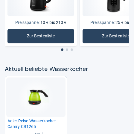
Preisspanne:
10 € bis 210 €
Preisspanne:
25 € bis 1
Zur Bestenliste
Zur Bestenliste
: Wasserkocher
: Wasserk
Aktu­ell beliebte Was­ser­ko­cher
Adler Reise-​Was­ser­ko­cher
Camry CR1265