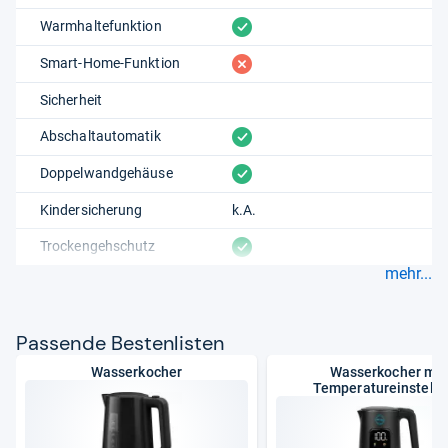
vorhanden
Warmhaltefunktion
fehlt
Smart-Home-Funktion
Sicherheit
vorhanden
Abschaltautomatik
vorhanden
Doppelwandgehäuse
Kindersicherung
k.A.
vorhanden
Trockengehschutz
mehr...
Pas­sende Bes­ten­lis­ten
Wasserkocher
Wasserkocher mit
Temperatureinstellu