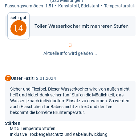
(325 Meinungen)
Fas­sungs­ver­mö­gen: 1,5 l
Kunst­stoff, Edel­stahl
Tem­pe­ra­tur­stu­fe
Sehr gut
Tol­ler Was­ser­ko­cher mit meh­re­ren Stu­fen
1,4
Aktuelle Info wird geladen...
Unser Fazit
12.01.2024
Sicher und Flexibel. Dieser Wasserkocher wird von außen nicht
heiß und bietet dank seiner fünf Stufen die Möglichkeit, das
Wasser je nach individuellem Einsatz zu erwärmen. So werden
auch Fläschchen für Babies nicht zu heiß und der Tee
bekommt die korrekte Brühtemperatur.
Stärken
Mit 5 Temperaturstufen
Inklusive Trockengehschutz und Kabelaufwicklung