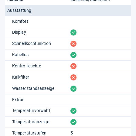
Ausstattung
Komfort
vorhanden
Display
fehlt
Schnellkochfunktion
vorhanden
Kabellos
fehlt
Kontrollleuchte
fehlt
Kalkfilter
vorhanden
Wasserstandsanzeige
Extras
vorhanden
Temperaturvorwahl
vorhanden
Temperaturanzeige
Temperaturstufen
5