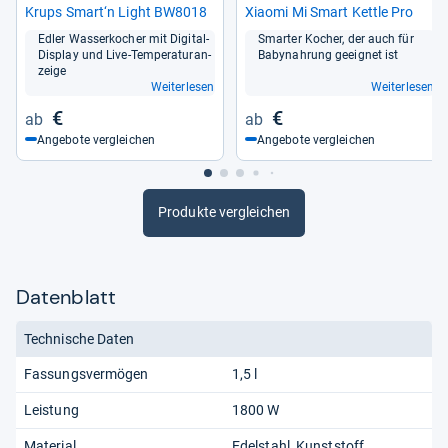
Krups Smart‘n Light BW8018
Xiaomi Mi Smart Kettle Pro
Edler Was­ser­ko­cher mit Digi­tal-​
Smar­ter Kocher, der auch für
Dis­play und Live-​Tem­pe­ra­tu­r­an­
Baby­nah­rung geeig­net ist
zeige
Weiterlesen
Weiterlesen
€
€
Angebote vergleichen
Angebote vergleichen
Produkte vergleichen
Datenblatt
Technische Daten
Fassungsvermögen
1,5 l
Leistung
1800 W
Material
Edelstahl
Kunststoff