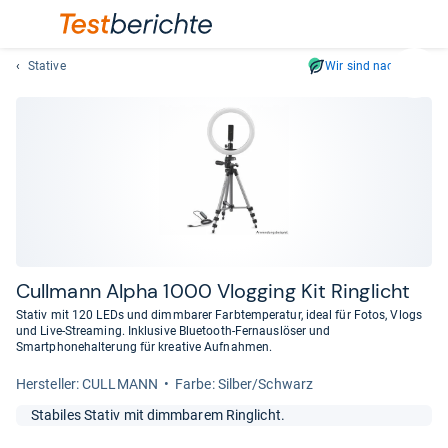
Stative
Wir sind nachhaltig
Suc
Geben
Sie
mindest
drei
Zeichen
ein.
Vorschl
erschei
automat
Cull­mann Alpha 1000 Vlog­ging Kit Ring­licht
und
Stativ mit 120 LEDs und dimmbarer Farbtemperatur, ideal für Fotos, Vlogs
lassen
und Live-Streaming. Inklusive Bluetooth-Fernauslöser und
Smartphonehalterung für kreative Aufnahmen.
sich
mit
Her­stel­ler: CULLMANN
Farbe: Silber/Schwarz
den
Pfeiltas
Stabiles Stativ mit dimmbarem Ringlicht.
auswähl