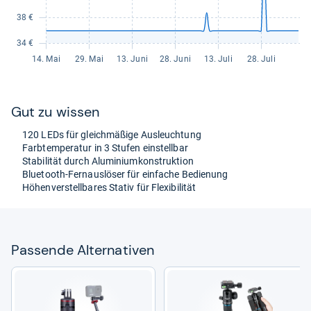
Gut zu wis­sen
120 LEDs für gleich­mä­ßige Aus­leuch­tung
Farb­tem­pe­ra­tur in 3 Stu­fen ein­stell­bar
Sta­bi­li­tät durch Alu­mi­ni­um­kon­struk­tion
Blue­tooth-​Fer­naus­lö­ser für ein­fa­che Bedie­nung
Höhen­ver­stell­ba­res Sta­tiv für Fle­xi­bi­li­tät
Pas­sende Alter­na­ti­ven