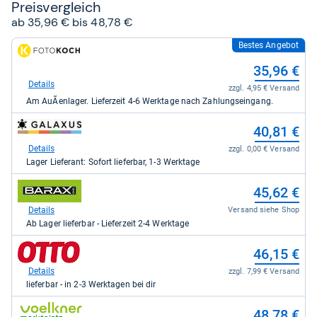
Preis­ver­gleich
ab 35,96 € bis 48,78 €
Bestes Angebot
zum
Shop:
35,96 €
bei
Hifi
Details
zzgl. 4,95 € Versand
&
Am AuÃenlager. Lieferzeit 4-6 Werktage nach Zahlungseingang.
Foto
Koch
zum
GmbH
40,81 €
Shop:
für
bei
Details
zzgl. 0,00 € Versand
35,96
galaxus
kaufen.
Lager Lieferant: Sofort lieferbar, 1-3 Werktage
für
40,81
zum
45,62 €
kaufen.
Shop:
bei
Details
Versand siehe Shop
barax
Ab Lager lieferbar - Lieferzeit 2-4 Werktage
für
45,62
zum
46,15 €
kaufen.
Shop:
bei
Details
zzgl. 7,99 € Versand
Otto.de
lieferbar - in 2-3 Werktagen bei dir
für
46,15
zum
48,78 €
kaufen.