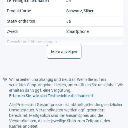
LED-Ringlicht enthalten
Ja
Produktfarbe
Schwarz, Silber
Stativ enthalten
Ja
Zweck
Smartphone
Gewicht und Abmessungen
Gewicht
Mehr anzeigen
750 g
Höhe
1340 mm
Netzwerk
Wir arbeiten unabhängig und neutral. Wenn Sie auf ein
Bluetooth
Ja
verlinktes Shop-Angebot klicken, unterstützen Sie uns dabei. Wir
erhalten dann ggf. eine Vergütung.
Lichtquelle
Erfahren Sie, wie sich Testberichte.de finanziert
Anzahl Lampe(n)
120 Lampen
Alle Preise sind Gesamtpreise inkl. aktuell geltender gesetzlicher
Umsatzsteuer. Versandkosten werden ggf. gesondert
Farbtemperatur
6000 K
berechnet. Maßgeblich sind der Gesamtpreis und die
Versandkosten, die der jeweilige Shop zum Zeitpunkt des
Lampentyp
LED
Kaufes anbietet.