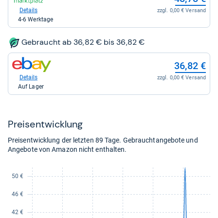
Shop:
bei
Details
zzgl. 0,00 € Versand
voelkner
4-6 Werktage
Marktplatz
für
48,78
Gebraucht ab 36,82 € bis 36,82 €
kaufen.
zum
36,82 €
Shop:
bei
Details
zzgl. 0,00 € Versand
eBay
Auf Lager
für
36,82
kaufen.
Preis­ent­wick­lung
Preisentwicklung der letzten 89 Tage. Gebrauchtangebote und
Angebote von Amazon nicht enthalten.