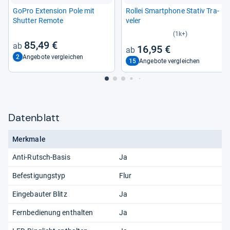
GoPro Exten­sion Pole mit
Rol­lei Smart­phone Sta­tiv Tra­
Shut­ter Remote
ve­ler
(1k+)
85,49 €
16,95 €
2
Angebote vergleichen
15
Angebote vergleichen
Datenblatt
Merkmale
Anti-Rutsch-Basis
Ja
Befestigungstyp
Flur
Eingebauter Blitz
Ja
Fernbedienung enthalten
Ja