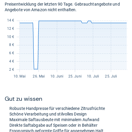
Preisentwicklung der letzten 90 Tage. Gebrauchtangebote und
Angebote von Amazon nicht enthalten.
Gut zu wis­sen
Robuste Hand­presse für ver­schie­dene Zitrus­früchte
Schöne Ver­ar­bei­tung und stil­vol­les Design
Maxi­male Saft­aus­beute mit mini­ma­lem Auf­wand
Direkte Saft­ab­gabe auf Spei­sen oder in Behäl­ter
Ergo­no­misch geformte Griffe für ange­neh­men Halt