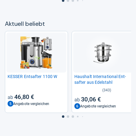
Aktu­ell beliebt
KES­SER Ent­saf­ter 1100 W
Haus­halt Inter­na­tio­nal Ent­
saf­ter aus Edel­stahl
(343)
46,80 €
30,06 €
5
Angebote vergleichen
6
Angebote vergleichen