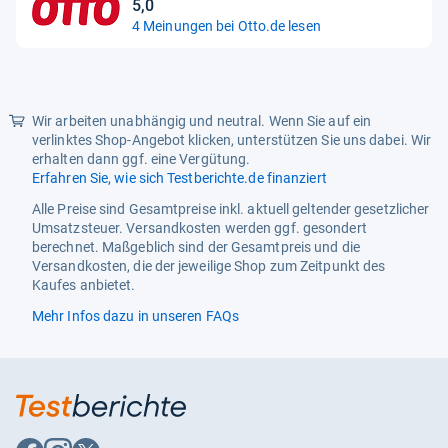
5,0
Sternen
5,0
4 Meinungen bei Otto.de lesen
von
5
Sternen
Wir arbeiten unabhängig und neutral. Wenn Sie auf ein
verlinktes Shop-Angebot klicken, unterstützen Sie uns dabei. Wir
erhalten dann ggf. eine Vergütung.
Erfahren Sie, wie sich Testberichte.de finanziert
Alle Preise sind Gesamtpreise inkl. aktuell geltender gesetzlicher
Umsatzsteuer. Versandkosten werden ggf. gesondert
berechnet. Maßgeblich sind der Gesamtpreis und die
Versandkosten, die der jeweilige Shop zum Zeitpunkt des
Kaufes anbietet.
Mehr Infos dazu in unseren FAQs
Auf
Auf
Auf