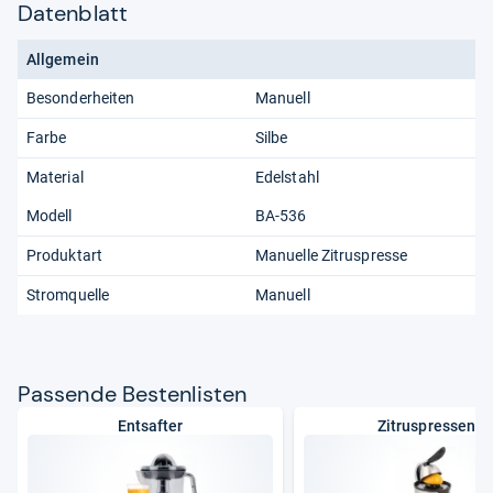
Datenblatt
Allgemein
Besonderheiten
Manuell
Farbe
Silbe
Material
Edelstahl
Modell
BA-536
Produktart
Manuelle Zitruspresse
Stromquelle
Manuell
Pas­sende Bes­ten­lis­ten
Entsafter
Zitruspressen