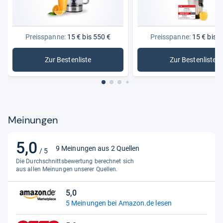
Preisspanne:
15 € bis 550 €
Preisspanne:
15 € bis 1
Zur Bestenliste
Zur Bestenliste
: Entsafter
: Zitruspr
Meinungen
5,0
5,0
9 Meinungen aus 2 Quellen
/ 5
von
Die Durchschnittsbewertung berechnet sich
5
aus allen Meinungen unserer Quellen.
Sternen
5,0
5,0
5 Meinungen bei Amazon.de lesen
von
5