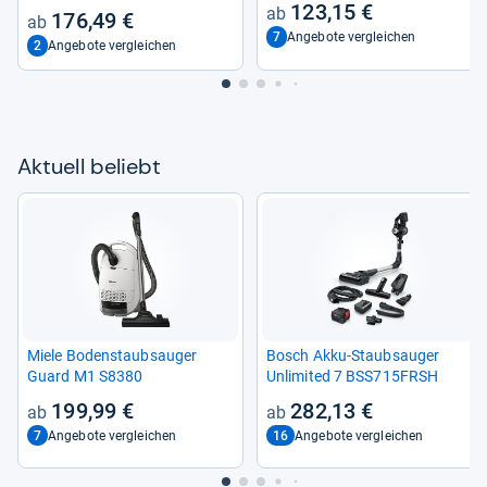
123,15 €
176,49 €
7
Angebote vergleichen
2
Angebote vergleichen
Aktu­ell beliebt
Miele Boden­staub­sau­ger
Bosch Akku-​Staub­sau­ger
Guard M1 S8380
Unlimi­ted 7 BSS715FRSH
199,99 €
282,13 €
7
16
Angebote vergleichen
Angebote vergleichen