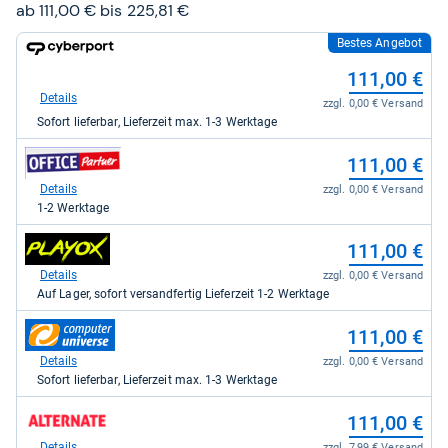
Sternen
ab 111,00 € bis 225,81 €
Bestes Angebot
zum
Shop:
111,00 €
bei
Cyberport
Details
zzgl. 0,00 € Versand
für
Sofort lieferbar, Lieferzeit max. 1-3 Werktage
111,00
kaufen.
zum
111,00 €
Shop:
bei
Details
zzgl. 0,00 € Versand
office-
1-2 Werktage
partner.de
-
zum
111,00 €
Office
Shop:
Partner
bei
Details
zzgl. 0,00 € Versand
GmbH
playox.de
Auf Lager, sofort versandfertig Lieferzeit 1-2 Werktage
für
für
111,00
111,00
zum
kaufen.
111,00 €
kaufen.
Shop:
bei
Details
zzgl. 0,00 € Versand
computeruniverse.net
Sofort lieferbar, Lieferzeit max. 1-3 Werktage
für
111,00
zum
111,00 €
kaufen.
Shop:
bei
Details
zzgl. 7,99 € Versand