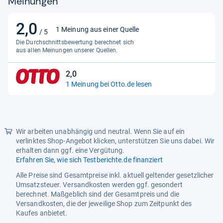
Meinungen
Mitgeliefertes Zubehör
Absaugstation,
Fernbedienung, Ladestation,
Reinigungswerkzeug
2,0
2,0
1 Meinung aus einer Quelle
/ 5
von
Gewicht
Die Durchschnittsbewertung berechnet sich
5
aus allen Meinungen unserer Quellen.
Gesamtgewicht
3.30 kg
Sternen
Funktionalitäten
2,0
2,0
1 Meinung bei Otto.de lesen
von
Eigenschaften
App-steuerbar, WLAN-fähig
5
Funktionen
Hinderniserkennung,
Sternen
Moppfunktion,
Navigationssystem, Teppich-
Wir arbeiten unabhängig und neutral. Wenn Sie auf ein
Boost, Wischfunktion,
verlinktes Shop-Angebot klicken, unterstützen Sie uns dabei. Wir
automatisches Aufladen
erhalten dann ggf. eine Vergütung.
Erfahren Sie, wie sich Testberichte.de finanziert
Navigation
Laser
Alle Preise sind Gesamtpreise inkl. aktuell geltender gesetzlicher
Sprachassistent
Alexa, Google Assistant
Umsatzsteuer. Versandkosten werden ggf. gesondert
berechnet. Maßgeblich sind der Gesamtpreis und die
Versandkosten, die der jeweilige Shop zum Zeitpunkt des
Kaufes anbietet.