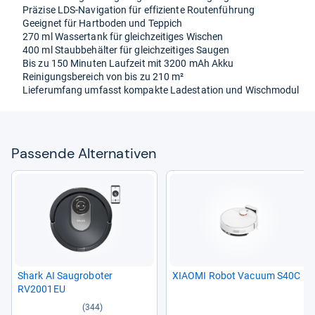
Prä­zise LDS-​Navi­ga­tion für effi­zi­ente Rou­ten­füh­rung
Geeig­net für Hart­bo­den und Tep­pich
270 ml Was­ser­tank für gleich­zei­ti­ges Wischen
400 ml Staub­be­häl­ter für gleich­zei­ti­ges Sau­gen
Bis zu 150 Minu­ten Lauf­zeit mit 3200 mAh Akku
Rei­ni­gungs­be­reich von bis zu 210 m²
Lie­fe­r­um­fang umfasst kom­pakte Lade­sta­tion und Wisch­mo­dul
Pas­sende Alter­na­ti­ven
Shark AI Sau­gro­bo­ter
XIAOMI Robot Vacuum S40C
RV2001EU
(344)