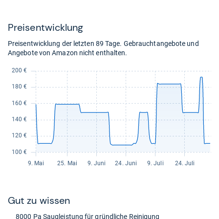
94,35
kaufen.
Preis­ent­wick­lung
Preisentwicklung der letzten 89 Tage. Gebrauchtangebote und
Angebote von Amazon nicht enthalten.
Gut zu wis­sen
8000 Pa Sau­g­leis­tung für gründ­li­che Rei­ni­gung