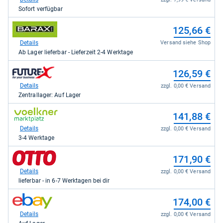
Alternate
Sofort verfügbar
für
111,00
zum
125,66 €
kaufen.
Shop:
bei
Details
Versand siehe Shop
barax
Ab Lager lieferbar - Lieferzeit 2-4 Werktage
für
125,66
zum
126,59 €
kaufen.
Shop:
bei
Details
zzgl. 0,00 € Versand
Future-
Zentrallager: Auf Lager
X.de
für
zum
141,88 €
126,59
Shop:
kaufen.
bei
Details
zzgl. 0,00 € Versand
voelkner
3-4 Werktage
Marktplatz
für
zum
171,90 €
141,88
Shop:
kaufen.
bei
Details
zzgl. 0,00 € Versand
Otto.de
lieferbar - in 6-7 Werktagen bei dir
für
171,90
zum
174,00 €
kaufen.
Shop:
bei
Details
zzgl. 0,00 € Versand
eBay