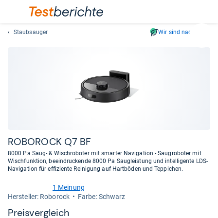
Staubsauger
Wir sind nachhaltig
Suc
Geben
Sie
mindest
drei
Zeichen
ein.
Vorschl
erschei
automat
ROBO­ROCK Q7 BF
und
8000 Pa Saug- & Wischroboter mit smarter Navigation - Saugroboter mit
lassen
Wischfunktion, beeindruckende 8000 Pa Saugleistung und intelligente LDS-
Navigation für effiziente Reinigung auf Hartböden und Teppichen.
sich
mit
1 Meinung
den
2,0
Her­stel­ler: Roborock
Farbe: Schwarz
von
Pfeiltas
5
Preis­ver­gleich
auswähl