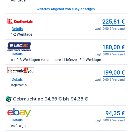
Auf Lager
für
174,00
1 weiteres Angebot von eBay anzeigen
kaufen.
zum
zum
199,00 €
225,81 €
Shop:
Shop:
bei
bei
Details
Details
zzgl. 0,00 € Versand
zzgl. 0,00 € Versand
eBay
Kaufland
Auf Lager
1-2 Werktage
für
für
199,00
225,81
zum
180,00 €
kaufen.
kaufen.
Shop:
bei
Details
zzgl. 0,00 € Versand
e-
ca. 2-3 Werktagen versandbereit, Lieferzeit 3-4 Werktage
tec
für
zum
199,00 €
180,00
Shop:
kaufen.
bei
Details
zzgl. 0,00 € Versand
electronic4you.de
lagernd: 5
für
199,00
kaufen.
Gebraucht ab 94,35 € bis 94,35 €
zum
94,35 €
Shop:
bei
Details
zzgl. 0,00 € Versand
eBay
Auf Lager
für