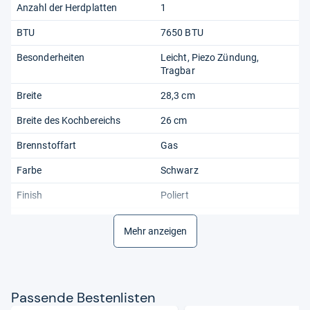
Anzahl der Herdplatten
1
BTU
7650 BTU
Besonderheiten
Leicht, Piezo Zündung,
Tragbar
Breite
28,3 cm
Breite des Kochbereichs
26 cm
Brennstoffart
Gas
Farbe
Schwarz
Finish
Poliert
Geeignet für
Backpacking, Camping,
Mehr anzeigen
Indoor/Outdoor, Wandern
Gewicht
1,3 kg
Grillplattenmaterial
Stahl
Pas­sende Bes­ten­lis­ten
Herstellergarantie
/