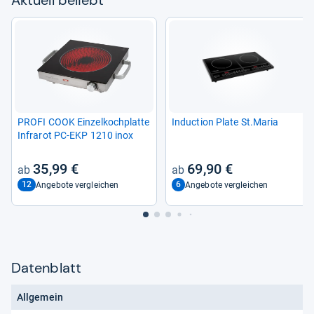
PROFI COOK Ein­zel­koch­platte
Induc­tion Plate St.Maria
Infra­rot PC-​EKP 1210 inox
35,99 €
69,90 €
12
6
Angebote vergleichen
Angebote vergleichen
Datenblatt
Allgemein