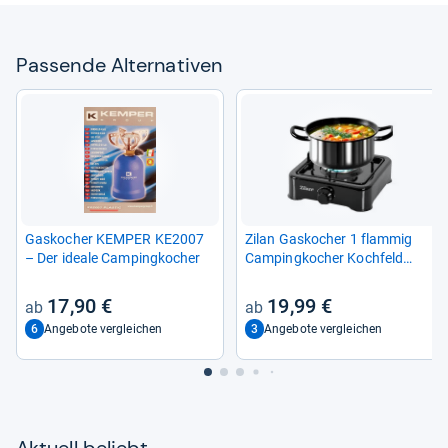
Pas­sende Alter­na­ti­ven
Gas­ko­cher KEM­PER KE2007
Zilan Gas­ko­cher 1 flam­mig
– Der ideale Cam­ping­ko­cher
Cam­ping­ko­cher Koch­feld
Gas­herd schwarz
17,90 €
19,99 €
6
3
Angebote vergleichen
Angebote vergleichen
Aktu­ell beliebt