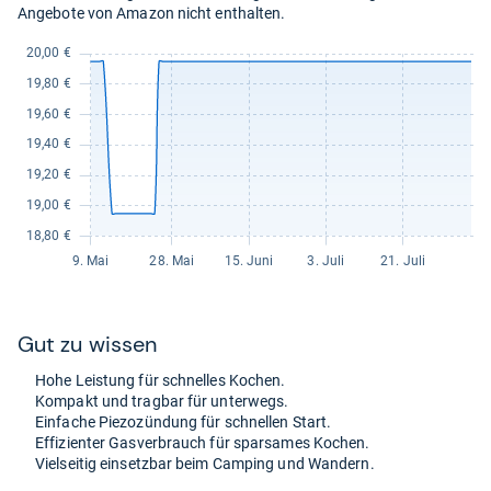
Angebote von Amazon nicht enthalten.
Gut zu wis­sen
Hohe Leis­tung für schnel­les Kochen.
Kom­pakt und trag­bar für unter­wegs.
Ein­fa­che Pie­zo­zün­dung für schnel­len Start.
Effi­zi­en­ter Gas­ver­brauch für spar­sa­mes Kochen.
Viel­sei­tig ein­setz­bar beim Cam­ping und Wan­dern.