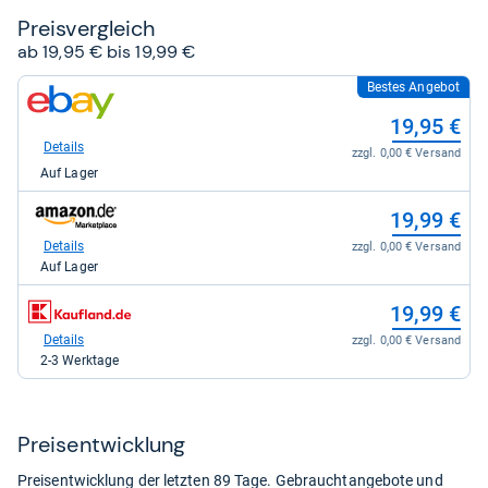
Preis­ver­gleich
ab 19,95 € bis 19,99 €
Bestes Angebot
zum
Shop:
19,95 €
bei
eBay
Details
zzgl. 0,00 € Versand
für
Auf Lager
19,95
kaufen.
zum
19,99 €
Shop:
bei
Details
zzgl. 0,00 € Versand
Amazon.de
Auf Lager
für
19,99
zum
19,99 €
kaufen.
Shop:
bei
Details
zzgl. 0,00 € Versand
Kaufland.de
2-3 Werktage
für
19,99
kaufen.
Preis­ent­wick­lung
Preisentwicklung der letzten 89 Tage. Gebrauchtangebote und