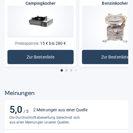
Campingkocher
Benzinkocher
Höhe
12 cm
Im Lieferumfang enthalten
Tragetasche
Länge
36,8 cm
Länge des Kochbereichs
26 cm
Preisspanne:
15 € bis 280 €
Material
Stahl
Zur Bestenliste
Zur Bestenliste
: Campingkocher
: Benzink
Maximale Temperatur
350°C
Modell
Q39
Produktart
Kartuschenkocher
Meinungen
Ursprungsland
China
5,0
5,0
2 Meinungen aus einer Quelle
/ 5
von
Die Durchschnittsbewertung berechnet sich
5
aus allen Meinungen unserer Quellen.
Sternen