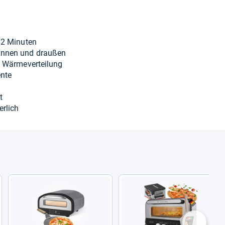
 2 Minu­ten
in­nen und drau­ßen
 Wär­me­ver­tei­lung
ente
t
r­lich