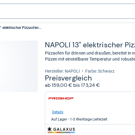
elektrischer Pizzaofen...
NAPOLI 13" elek­tri­scher Piz
Pizzaofen für drinnen und draußen, bereitet in
Pizzen mit einstellbarer Temperatur und robust
Her­stel­ler: NAPOLI
Farbe: Schwarz
Preis­ver­gleich
ab 159,00 € bis 173,24 €
zum
Shop:
bei
Proshop.de
Details
für
Auf Lager - 1-3 Werktage Lieferzeit
159,00
kaufen.
zum
Shop: