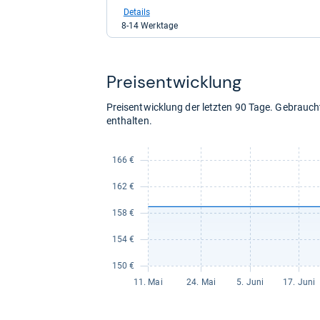
bei
Details
galaxus
8-14 Werktage
für
173,24
kaufen.
Preis­ent­wick­lung
Preisentwicklung der letzten 90 Tage. Gebrau
enthalten.