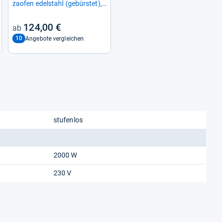
zao­fen edel­stahl (gebürs­tet),
bis 2.100 Watt, für Pizza Ø
31,5cm, inkl. Pizza­schie­ber
124,00 €
10
Angebote vergleichen
stufenlos
2000 W
230 V