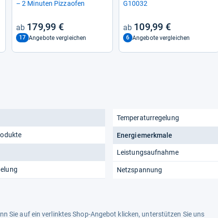
– 2 Minu­ten Piz­zao­fen
G10032
179,99 €
109,99 €
17
6
Angebote vergleichen
Angebote vergleichen
Temperaturregelung
rodukte
Energiemerkmale
Leistungsaufnahme
gelung
Netzspannung
n Sie auf ein verlinktes Shop-Angebot klicken, unterstützen Sie uns