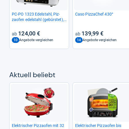
PC-​PO 1323 Edel­stahl, Piz­
Caso Piz­za­Chef 430°
zao­fen edel­stahl (gebürs­tet),
bis 2.100 Watt, für Pizza Ø
31,5cm, inkl. Pizza­schie­ber
124,00 €
139,99 €
10
14
Angebote vergleichen
Angebote vergleichen
Aktu­ell beliebt
Elek­tri­scher Piz­zao­fen mit 32
Elek­tri­scher Piz­zao­fen bis