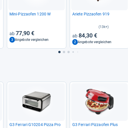
Mini-​Piz­zao­fen 1200 W
Ariete Piz­zao­fen 919
(13k+)
77,90 €
84,30 €
3
Angebote vergleichen
2
Angebote vergleichen
G3 Fer­rari G10204 Pizza Pro
G3 Fer­rari Piz­zao­fen Plus