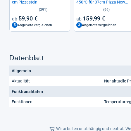
cm Pizza­stein
450°C für 37cm Pizza New
York
(391)
(96)
59,90 €
159,99 €
5
3
Angebote vergleichen
Angebote vergleichen
Datenblatt
Allgemein
Aktualität
Nur aktuelle P
Funktionalitäten
Funktionen
Temperaturre
Wir arbeiten unabhängig und neutral. Wen