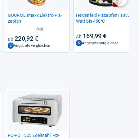
nächste
GOUR­MET­maxx Elek­tro-​Piz­
Hei­den­feld Piz­zao­fen | 1850
zao­fen
Watt bis 450°C
(49)
169,99 €
220,92 €
5
Angebote vergleichen
2
Angebote vergleichen
PC-​PO 1323 Edel­stahl, Piz­