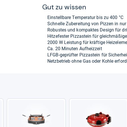
Gut zu wis­sen
Ein­stell­bare Tem­pe­ra­tur bis zu 400 °C
Schnelle Zube­rei­tung von Piz­zen in nur
Robus­tes und kom­pak­tes Design für dr
Hit­ze­fes­ter Pizza­stein für gleich­mä­ßige
2000 W Leis­tung für kräf­tige Hei­z­ele­m
Ca. 20 Minu­ten Auf­heiz­zeit
LFGB-​geprüf­ter Pizza­stein für Sicher­hei
Netz­be­trieb ohne Gas oder Kohle erfor­de