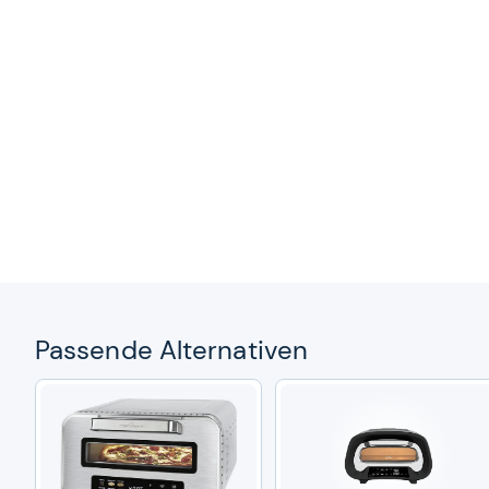
Pas­sende Alter­na­ti­ven