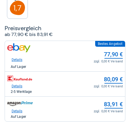
Sternen
1,7
Preis­ver­gleich
ab 77,90 € bis 83,91 €
Bestes Angebot
zum
Shop:
77,90 €
bei
eBay
Details
zzgl. 0,00 € Versand
für
Auf Lager
77,90
kaufen.
zum
80,09 €
Shop:
bei
Details
zzgl. 0,00 € Versand
Kaufland
2-5 Werktage
für
80,09
zum
83,91 €
kaufen.
Shop:
bei
Details
zzgl. 0,00 € Versand
Amazon.de
Auf Lager
für
83,91
kaufen.