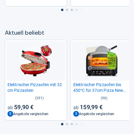
Aktu­ell beliebt
Elek­tri­scher Piz­zao­fen mit 32
Elek­tri­scher Piz­zao­fen bis
cm Pizza­stein
450°C für 37cm Pizza New
York
(391)
(96)
59,90 €
159,99 €
5
3
Angebote vergleichen
Angebote vergleichen