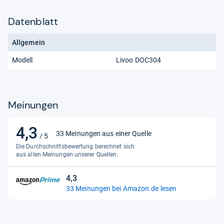
Datenblatt
Allgemein
Modell
Livoo DOC304
Meinungen
4,3
4,3
33 Meinungen aus einer Quelle
/ 5
von
Die Durchschnittsbewertung berechnet sich
5
aus allen Meinungen unserer Quellen.
Sternen
4,3
4,3
33 Meinungen bei Amazon.de lesen
von
5
Sternen