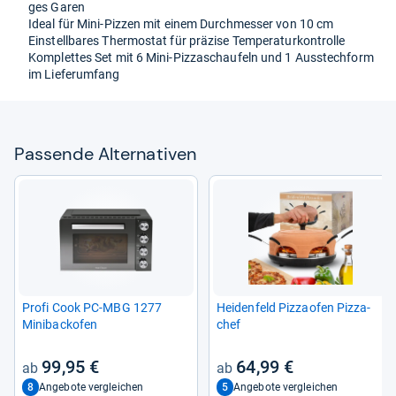
ges Garen
Ideal für Mini-​Piz­zen mit einem Durch­mes­ser von 10 cm
Ein­stell­ba­res Ther­mo­stat für prä­zise Tem­pe­ra­tur­kon­trolle
Kom­plet­tes Set mit 6 Mini-​Pizzaschau­feln und 1 Aus­stech­form
im Lie­fe­r­um­fang
Pas­sende Alter­na­ti­ven
Profi Cook PC-​MBG 1277
Hei­den­feld Piz­zao­fen Piz­za­
Mini­back­ofen
chef
99,95 €
64,99 €
8
5
Angebote vergleichen
Angebote vergleichen