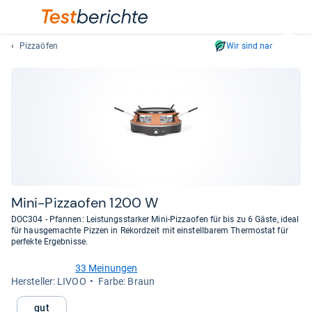
Pizzaöfen
Wir sind nachhaltig
Suc
Geben
Sie
mindest
drei
Zeichen
ein.
Vorschl
erschei
automat
Mini-​Piz­zao­fen 1200 W
und
DOC304 - Pfannen: Leistungsstarker Mini-Pizzaofen für bis zu 6 Gäste, ideal
lassen
für hausgemachte Pizzen in Rekordzeit mit einstellbarem Thermostat für
perfekte Ergebnisse.
sich
mit
33 Meinungen
den
4,3
Her­stel­ler: LIVOO
Farbe: Braun
von
Pfeiltas
5
auswähl
Gut