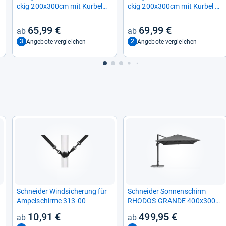
ckig 200x300cm mit Kur­bel
ckig 200x300cm mit Kur­bel &
und Nei­gungs­funk­tion
Nei­ge­funk­tion
65,99 €
69,99 €
3
2
Angebote vergleichen
Angebote vergleichen
Schnei­der Wind­si­che­rung für
Schnei­der Son­nen­schirm
Ampel­schirme 313-​00
RHO­DOS GRANDE 400x300
cm
10,91 €
499,95 €