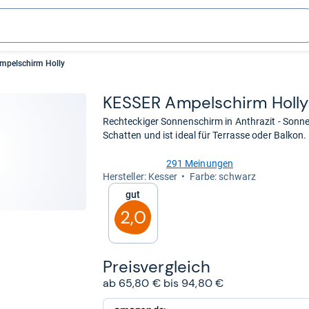
mpelschirm Holly
KES­SER Ampel­schirm Holly
Rechteckiger Sonnenschirm in Anthrazit - Sonne
Schatten und ist ideal für Terrasse oder Balkon.
291 Meinungen
4,0
Her­stel­ler: Kesser
Farbe: schwarz
von
Gut
5
Sternen
2,0
Preis­ver­gleich
ab 65,80 € bis 94,80 €
zum