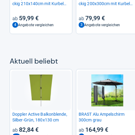
ckig 210x140cm mit Kur­bel
ckig 200x300cm mit Kur­bel
und Nei­gungs­funk­tion
und Nei­ge­funk­tion
59,99 €
79,99 €
4
3
Angebote vergleichen
Angebote vergleichen
Aktu­ell beliebt
Dopp­ler Active Bal­kon­blende,
BRAST Alu Ampel­schirm
Sil­ber-​Grün, 180x130 cm
300cm grau
82,84 €
164,99 €