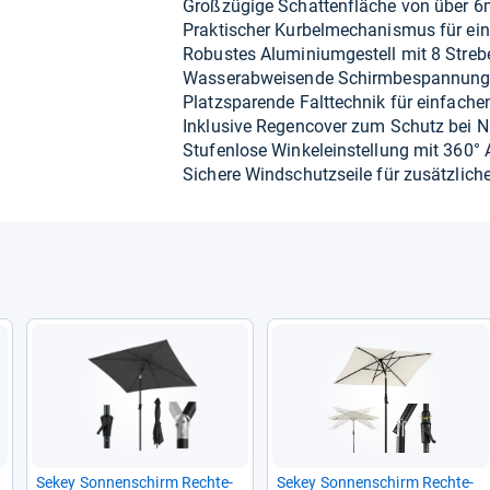
Groß­zü­gige Schat­ten­flä­che von über 
Prak­ti­scher Kur­bel­me­cha­nis­mus für e
Robus­tes Alu­mi­ni­um­ge­stell mit 8 Stre­be
Was­ser­ab­wei­sende Schirm­be­span­nun
Platz­spa­rende Falt­tech­nik für ein­fa­c
Inklu­sive Regen­co­ver zum Schutz bei N
Stu­fen­lose Win­ke­lein­stel­lung mit 360° A
Sichere Wind­schutz­seile für zusätz­li­che S
Sekey Son­nen­schirm Recht­e­
Sekey Son­nen­schirm Recht­e­