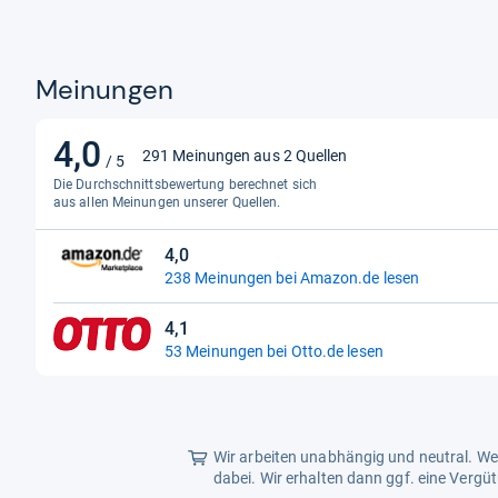
Meinungen
4,0
4,0
291 Meinungen aus 2 Quellen
/ 5
von
Die Durchschnittsbewertung berechnet sich
5
aus allen Meinungen unserer Quellen.
Sternen
4,0
4,0
238 Meinungen bei Amazon.de lesen
von
5
4,1
Sternen
4,1
53 Meinungen bei Otto.de lesen
von
5
Sternen
Wir arbeiten unabhängig und neutral. Wen
dabei. Wir erhalten dann ggf. eine Vergü