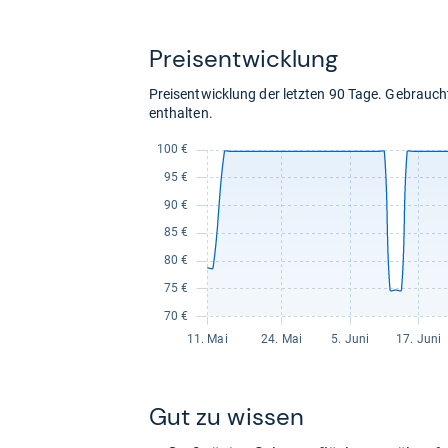
für
94,80
kaufen.
Preis­ent­wick­lung
Preisentwicklung der letzten 90 Tage. Gebrau
enthalten.
Gut zu wis­sen