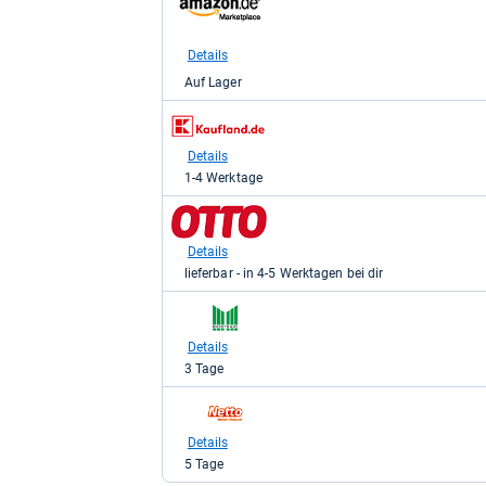
Shop:
bei
Amazon.de
Details
für
Auf Lager
65,80
kaufen.
zum
Shop:
bei
Details
Kaufland
1-4 Werktage
für
94,80
zum
kaufen.
Shop:
bei
Details
Otto.de
lieferbar - in 4-5 Werktagen bei dir
für
94,80
zum
kaufen.
Shop:
bei
Details
Marktkauf
3 Tage
für
94,80
zum
kaufen.
Shop:
bei
Details
Netto-
5 Tage
Online