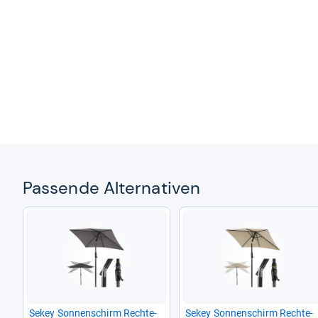
Pas­sende Alter­na­ti­ven
Sekey Son­nen­schirm Recht­e­
Sekey Son­nen­schirm Recht­e­