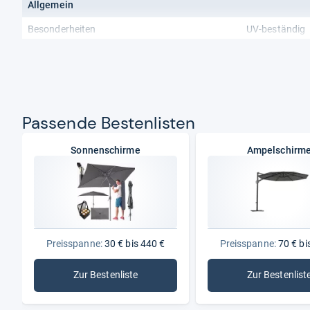
Allgemein
Besonderheiten
UV-beständig
Pas­sende Bes­ten­lis­ten
Sonnenschirme
Ampelschirm
Preisspanne:
30 € bis 440 €
Preisspanne:
70 € bi
Zur Bestenliste
Zur Bestenlist
: Sonnenschirme
: Ampe