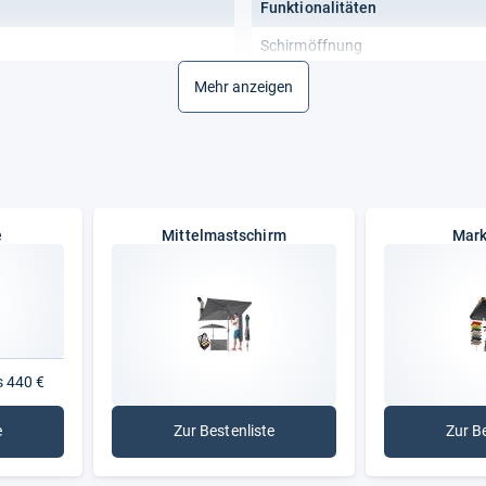
Funktionalitäten
Schirmöffnung
Mehr anzeigen
e
Mittelmastschirm
Mark
s 440 €
e
Zur Bestenliste
Zur B
lschirme
: Mittelmastschirm