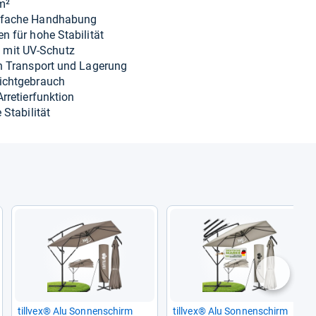
6m²
in­fa­che Hand­ha­bung
n für hohe Sta­bi­li­tät
g mit UV-​Schutz
hen Trans­port und Lage­rung
icht­ge­brauch
rre­tier­funk­tion
ta­bi­li­tät
nächste
till­vex® Alu Son­nen­schirm
till­vex® Alu Son­nen­schirm