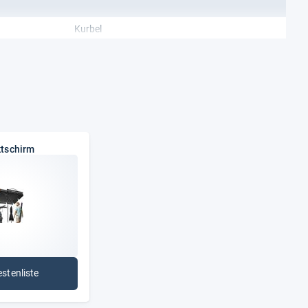
Kurbel
tschirm
estenliste
: Marktschirm