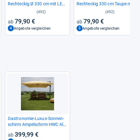
Recht­e­ckig Ø 330 cm mit LED
Recht­e­ckig 330 cm Taupe mit
& Kur­bel
Kur­bel
(492)
(492)
79,90 €
79,90 €
4
3
Angebote vergleichen
Angebote vergleichen
Gastro­no­mie-​Luxus-​Son­nen­
schirm Ampel­schirm HWC Alu
4,3 m Flap creme ohne Stän­
399,99 €
der