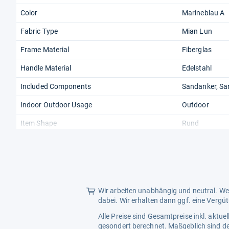
Color
Marineblau A
Fabric Type
Mian Lun
Frame Material
Fiberglas
Handle Material
Edelstahl
Included Components
Sandanker, S
Indoor Outdoor Usage
Outdoor
Item Shape
Rund
Material
Polyester
Opening Mechanism
Handhubwag
Wir arbeiten unabhängig und neutral. Wen
dabei. Wir erhalten dann ggf. eine Vergü
Alle Preise sind Gesamtpreise inkl. aktu
gesondert berechnet. Maßgeblich sind de