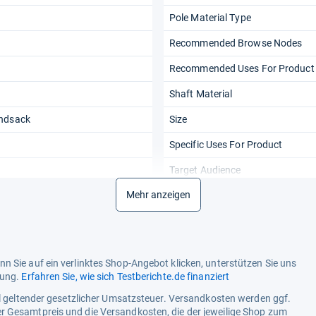
Pole Material Type
Recommended Browse Nodes
Recommended Uses For Product
Shaft Material
andsack
Size
Specific Uses For Product
Target Audience
Mehr anzeigen
Umbrella Tilt Mechanism
en
Weight
n Sie auf ein verlinktes Shop-Angebot klicken, unterstützen Sie uns
tung.
Erfahren Sie, wie sich Testberichte.de finanziert
ell geltender gesetzlicher Umsatzsteuer. Versandkosten werden ggf.
r Gesamtpreis und die Versandkosten, die der jeweilige Shop zum