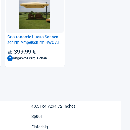
Gastro­no­mie-​Luxus-​Son­nen­
schirm Ampel­schirm HWC Alu
4,3 m Flap creme ohne Stän­
399,99 €
der
2
Angebote vergleichen
43.31x4.72x4.72 Inches
Sp001
Einfarbig