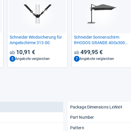
Schnei­der Wind­si­che­rung für
Schnei­der Son­nen­schirm
Ampel­schirme 313-​00
RHO­DOS GRANDE 400x300
cm
10,91 €
499,95 €
5
7
Angebote vergleichen
Angebote vergleichen
Package Dimensions LxWxH
Part Number
Pattern