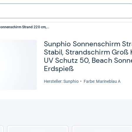
onnenschirm Strand 220 cm,...
Sun­phio Son­nen­schirm St
Sta­bil, Strand­schirm Groß K
UV Schutz 50, Beach Son­ne
Erd­spieß
Her­stel­ler: Sunphio
Farbe: Marineblau A