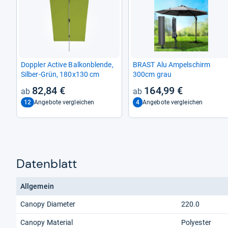
Dopp­ler Active Bal­kon­blende,
BRAST Alu Ampel­schirm
Sil­ber-​Grün, 180x130 cm
300cm grau
82,84 €
164,99 €
12
4
Angebote vergleichen
Angebote vergleichen
Datenblatt
Allgemein
Canopy Diameter
220.0
Canopy Material
Polyester