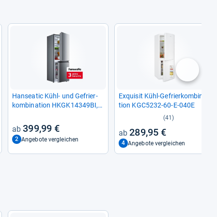
nächste
Han­sea­tic Kühl-​ und Gefrier­
Exqui­sit Kühl-​Gefrier­kom­bi­na­
kom­bi­na­tion HKGK14349BI,
tion KGC5232-​60-​E-​040E
143 cm hoch
(41)
399,99 €
289,95 €
2
Angebote vergleichen
4
Angebote vergleichen