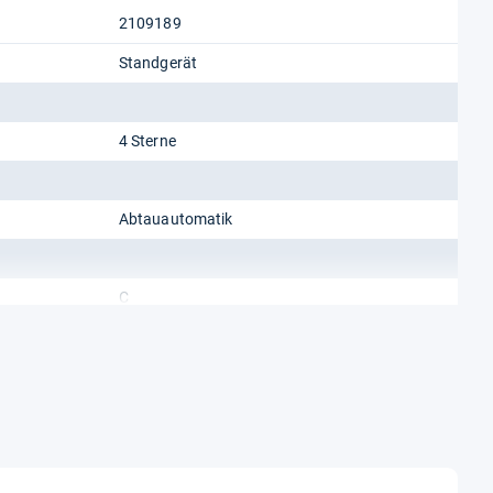
2109189
Standgerät
4 Sterne
Abtauautomatik
C
N, ST
A bis G