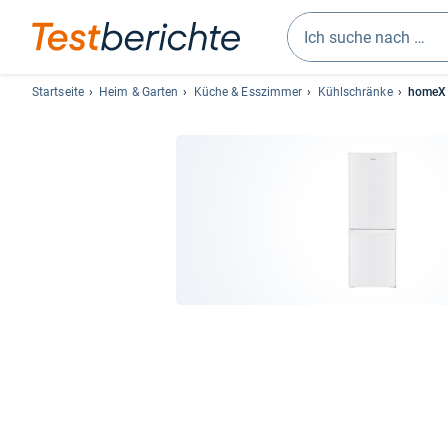
Geben
Sie
Startseite
Heim & Garten
Küche & Esszimmer
Kühlschränke
homeX 
mindestens
drei
Zeichen
ein.
Vorschläge
erscheinen
automatisch
und
lassen
sich
mit
den
Pfeiltasten
auswählen.