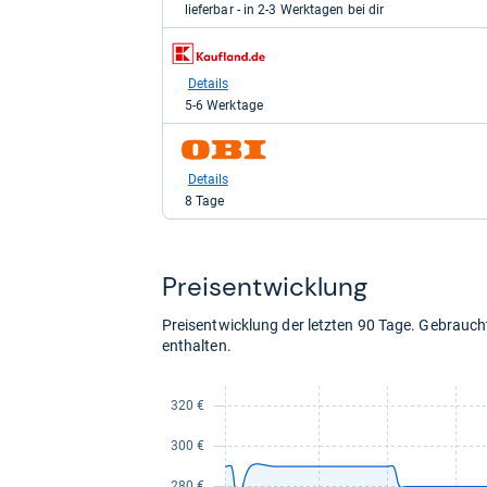
lieferbar - in 2-3 Werktagen bei dir
279,99
kaufen.
zum
Shop:
bei
Details
Kaufland
5-6 Werktage
für
309,99
zum
kaufen.
Shop:
bei
Details
OBI
8 Tage
für
329,99
kaufen.
Preis­ent­wick­lung
Preisentwicklung der letzten 90 Tage. Gebrau
enthalten.