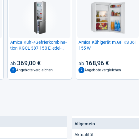
Amica Kühl-​/Gefrier­kom­bi­na­
Amica Kühl­ge­rät m.GF KS 361
tion KGCL 387 150 E, edel­
155 W
stahl­op­tik, 176 cm hoch
369,00 €
168,96 €
2
7
Angebote vergleichen
Angebote vergleichen
Allgemein
Aktualität