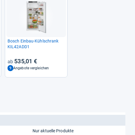
Bosch Ein­bau-​Kühl­schrank
KIL42ADD1
535,01 €
9
Angebote vergleichen
Nur aktuelle Produkte