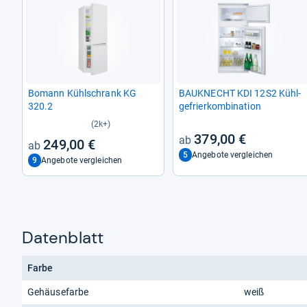
Bomann Kühl­schrank KG
BAU­KNECHT KDI 12S2 Kühl­
320.2
ge­frier­kom­bi­na­tion
(2k+)
379,00 €
249,00 €
5
Angebote vergleichen
9
Angebote vergleichen
Datenblatt
Farbe
Gehäusefarbe
weiß