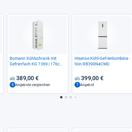
Bomann Kühl­schrank mit
Hisense Kühl-​Gefrier­kom­bi­na­
Gefrier­fach KG 7369 | 176cm |
tion RB390N4CWD
LowFrost | Inver­ter Kom­pres­
sor
389,00 €
399,00 €
4
1
Angebote vergleichen
Angebot