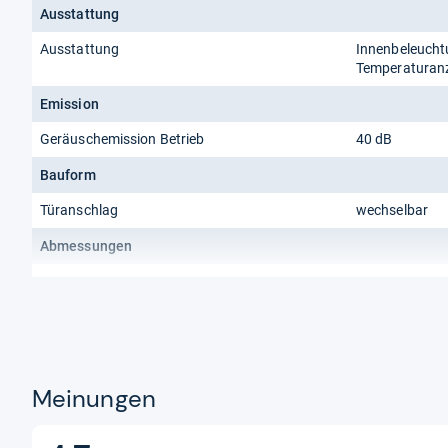
Ausstattung
Ausstattung
Innenbeleucht
Temperaturanz
Emission
Geräuschemission Betrieb
40 dB
Bauform
Türanschlag
wechselbar
Abmessungen
Breite
49.5 cm
Höhe
142.5 cm
Tiefe
56 cm
Meinungen