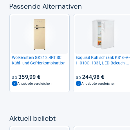
Pas­sende Alter­na­ti­ven
Wol­ken­stein GK212.4RT SC
Exqui­sit Kühl­schrank KS16-​V-​
Kühl-​ und Gefrier­kom­bi­na­tion
H-​010C, 133 l, LED-​Beleuch­
tung
359,99 €
244,98 €
7
5
Angebote vergleichen
Angebote vergleichen
Aktu­ell beliebt