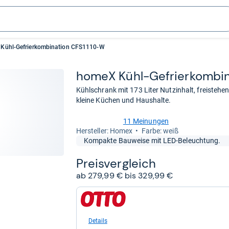
Kühl-Gefrierkombination CFS1110-W
homeX Kühl-​Gefrier­kom­bi­
Kühlschrank mit 173 Liter Nutzinhalt, freistehen
kleine Küchen und Haushalte.
11 Meinungen
4,7
Her­stel­ler: Homex
Farbe: weiß
von
Kompakte Bauweise mit LED-Beleuchtung.
5
Sternen
Preis­ver­gleich
ab 279,99 € bis 329,99 €
zum
Shop:
bei
Otto.de
Details
für