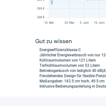
Gut zu wis­sen
Ener­gie­ef­fi­zi­enz­klasse C
Jähr­li­cher Ener­gie­ver­brauch von nur 
Kühl­raum­vo­lu­men von 121 Litern
Tief­kühl­raum­vo­lu­men von 52 Litern
Betriebs­ge­räusch von ledig­lich 40 dB(A
Frei­ste­hen­des Design für fle­xi­ble Plat­z
Maß­an­ga­ben: 142.5 cm hoch, 49.5 cm 
Inklu­sive Bedie­nungs­an­lei­tung in Deut