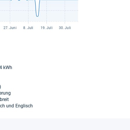
124 kWh
)
ie­rung
breit
sch und Eng­lisch