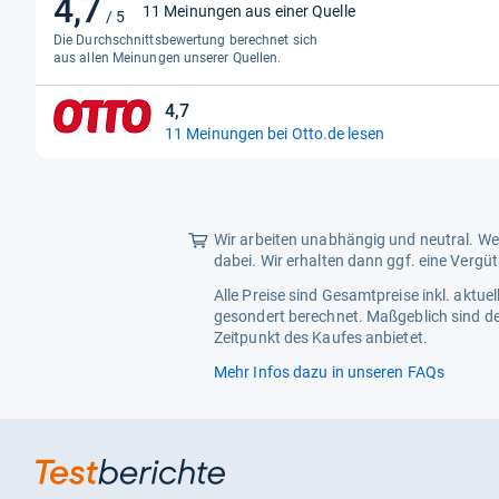
4,7
4,7
11 Meinungen aus einer Quelle
/ 5
von
Die Durchschnittsbewertung berechnet sich
5
aus allen Meinungen unserer Quellen.
Sternen
4,7
4,7
11 Meinungen bei Otto.de lesen
von
5
Sternen
Wir arbeiten unabhängig und neutral. Wen
dabei. Wir erhalten dann ggf. eine Vergü
Alle Preise sind Gesamtpreise inkl. aktu
gesondert berechnet. Maßgeblich sind de
Zeitpunkt des Kaufes anbietet.
Mehr Infos dazu in unseren FAQs