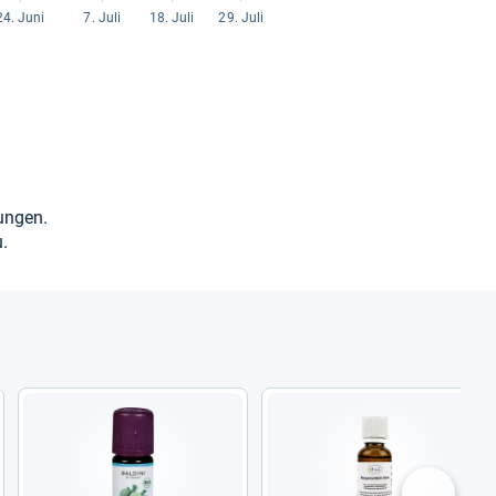
un­gen.
.