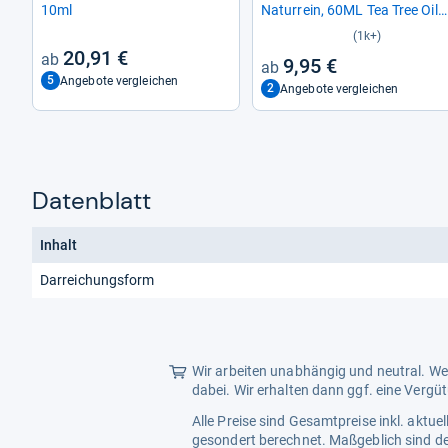
10ml
Natur­rein, 60ML Tea Tree Oil
Anti Pickel, Akne, War­zen und
(1k+)
Andere Haut­pro­bleme, Vegan
20,91 €
9,95 €
Tee­baum Äthe­ri­sches Öl für
5
Angebote vergleichen
Unreine Haut, Gesicht, Kopf­
2
Angebote vergleichen
haut und Haare
Datenblatt
Inhalt
Darreichungsform
Wir arbeiten unabhängig und neutral. Wen
dabei. Wir erhalten dann ggf. eine Vergü
Alle Preise sind Gesamtpreise inkl. aktu
gesondert berechnet. Maßgeblich sind de