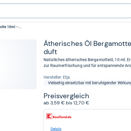
tte 10ml –...
Äthe­ri­sches Öl Ber­ga­mott
duft
Natürliches ätherisches Bergamotteöl, 10 ml. Erl
zur Raumerfrischung und für entspannende 
Her­stel­ler: Etja
Vielseitig einsetzbar mit beruhigender Wirkun
Preis­ver­gleich
ab 3,59 € bis 12,70 €
zum
Shop:
bei
Kaufland
Details