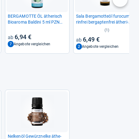
nächste
BER­GA­MOTTE ÖL äthe­risch
Sala Ber­ga­mot­teöl furo­cu­ma­
Bio­aroma Bal­dini 5 ml PZN
rin­frei ber­gap­ten­frei äthe­ri­
09538965
sches Öl natur­rein (30 ml)
(1)
6,94 €
6,49 €
7
Angebote vergleichen
2
Angebote vergleichen
Nel­kenöl Gewürz­nelke äthe­