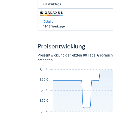
für
2-3 Werktage
3,59
kaufen.
zum
Shop:
bei
Details
galaxus
11-13 Werktage
für
12,70
kaufen.
Preis­ent­wick­lung
Preisentwicklung der letzten 90 Tage. Gebrau
enthalten.