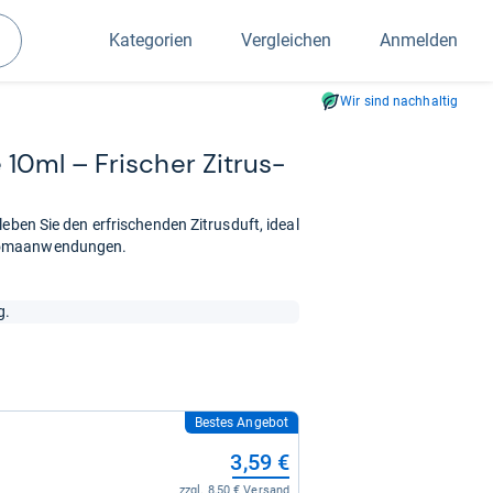
Kategorien
Vergleichen
Anmelden
Suchen
Wir sind nachhaltig
e 10ml – Fri­scher Zitrus­
eben Sie den erfrischenden Zitrusduft, ideal
Aromaanwendungen.
g.
Bestes Angebot
3,59 €
zzgl. 8,50 € Versand