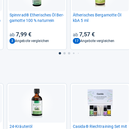
Spinn­rad® Ethe­ri­sches Öl Ber­
Äthe­ri­sches Ber­ga­motte Öl
)
ga­motte 100 % natur­rein
kbA 5 ml
7,99 €
7,57 €
3
17
Angebote vergleichen
Angebote vergleichen
24-​Kräu­teröl
Casida® Riech­trai­ning Set mit