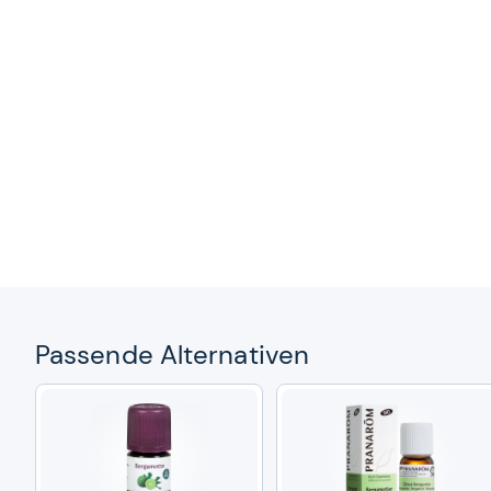
Pas­sende Alter­na­ti­ven