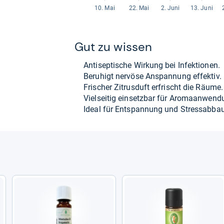
Gut zu wis­sen
Anti­sep­ti­sche Wir­kung bei Infek­tio­nen.
Beru­higt ner­vöse Anspan­nung effek­tiv.
Fri­scher Zitrus­duft erfrischt die Räume.
Viel­sei­tig ein­setz­bar für Aro­maan­wen­d
Ideal für Ent­span­nung und Stressab­bau