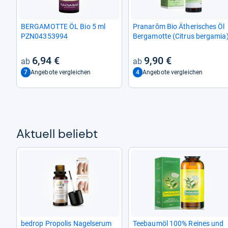
BER­GA­MOTTE ÖL Bio 5 ml
Pranarôm Bio Äthe­ri­sches Öl
PZN04353994
Ber­ga­motte (Citrus ber­ga­mia
6,94 €
9,90 €
7
4
Angebote vergleichen
Angebote vergleichen
Aktu­ell beliebt
bedrop Pro­po­lis Nagel­se­rum
Tee­baumöl 100% Rei­nes und