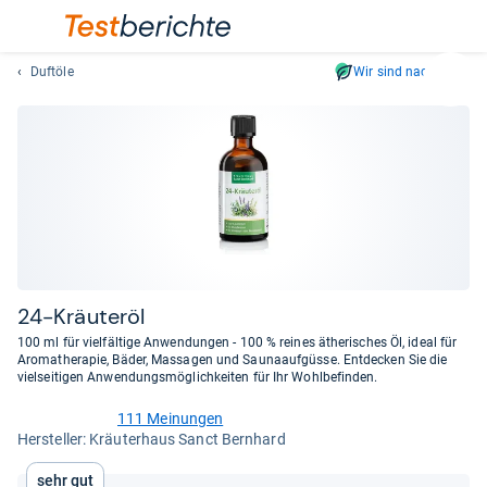
Duftöle
Wir sind nachhaltig
Suc
Geben
Sie
mindest
drei
Zeichen
ein.
Vorschl
erschei
automat
24-​Kräu­teröl
und
100 ml für vielfältige Anwendungen - 100 % reines ätherisches Öl, ideal für
lassen
Aromatherapie, Bäder, Massagen und Saunaaufgüsse. Entdecken Sie die
vielseitigen Anwendungsmöglichkeiten für Ihr Wohlbefinden.
sich
mit
111 Meinungen
den
4,6
Her­stel­ler: Kräuterhaus Sanct Bernhard
von
Pfeiltas
5
auswähl
Sehr gut