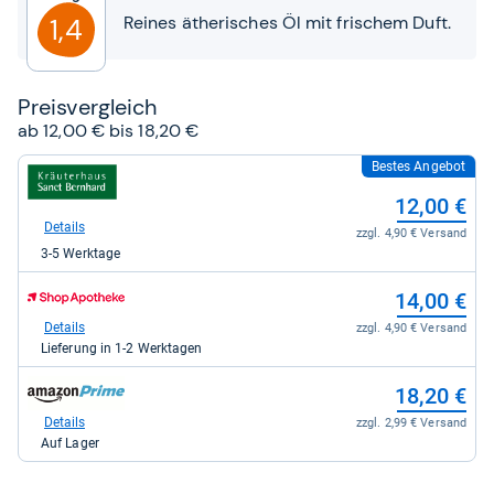
Sternen
Reines ätherisches Öl mit frischem Duft.
1,4
Preis­ver­gleich
ab 12,00 € bis 18,20 €
Bestes Angebot
zum
Shop:
12,00 €
bei
Kräuterhaus
Details
zzgl. 4,90 € Versand
Sanct
3-5 Werktage
Bernhard
für
zum
12,00
14,00 €
Shop:
kaufen.
bei
Details
zzgl. 4,90 € Versand
Shop
Lieferung in 1-2 Werktagen
Apotheke
DE
zum
18,20 €
für
Shop:
14,00
bei
Details
zzgl. 2,99 € Versand
kaufen.
Amazon.de
Auf Lager
für
18,20
kaufen.