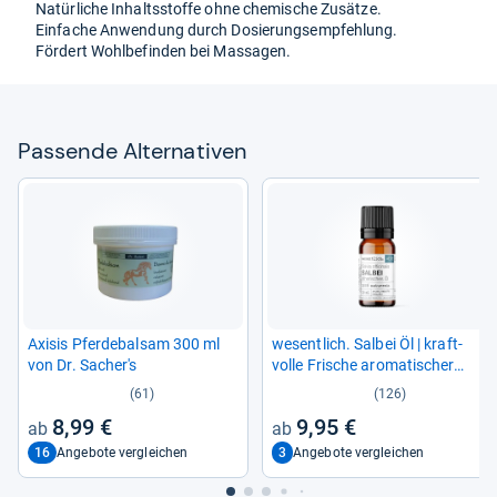
Natür­li­che Inhaltss­toffe ohne che­mi­sche Zusätze.
Ein­fa­che Anwen­dung durch Dosie­rungs­emp­feh­lung.
För­dert Wohl­be­fin­den bei Mas­sa­gen.
Pas­sende Alter­na­ti­ven
Axi­sis Pfer­de­bal­sam 300 ml
wesent­lich. Sal­bei Öl | kraft­
von Dr. Sacher's
volle Fri­sche aro­ma­ti­scher
Kräu­ter | 100% natur­rei­nes,
(61)
(126)
äthe­ri­sches Öl | Glas­fla­sche
8,99 €
9,95 €
(10ml)
16
3
Angebote vergleichen
Angebote vergleichen