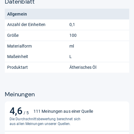
Datenblatt
Allgemein
Anzahl der Einheiten
0,1
Größe
100
Materialform
ml
Maßeinheit
L
Produktart
Ätherisches Öl
Meinungen
4,6
4,6
111 Meinungen aus einer Quelle
/ 5
von
Die Durchschnittsbewertung berechnet sich
5
aus allen Meinungen unserer Quellen.
Sternen