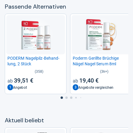
Pas­sende Alter­na­ti­ven
PODERM Nagel­pilz-​Behand­
Poderm Gerillte Brü­chige
lung, 2 Stück
Nägel Nagel Serum 8ml
(358)
(3k+)
39,51 €
19,40 €
1
3
Angebot
Angebote vergleichen
Aktu­ell beliebt