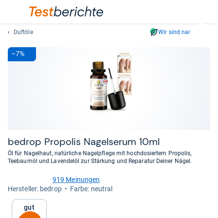
Duftöle
Wir sind nachhaltig
Suc
Geben
–7%
Sie
mindest
drei
Zeichen
ein.
Vorschl
erschei
automat
bedrop Pro­po­lis Nagel­se­rum 10ml
und
Öl für Nagelhaut, natürliche Nagelpflege mit hochdosiertem Propolis,
lassen
Teebaumöl und Lavendelöl zur Stärkung und Reparatur Deiner Nägel.
sich
919 Meinungen
mit
4,4
Her­stel­ler: bedrop
Farbe: neutral
den
von
Pfeiltas
5
Gut
Sternen
auswähl