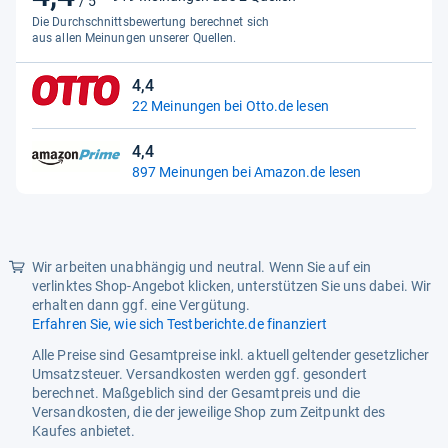
/ 5
von
Die Durchschnittsbewertung berechnet sich
Nettogewicht des
40 Gramm
5
aus allen Meinungen unserer Quellen.
Einzelartikels
Sternen
Verpackungsabmessungen
7,2 x 5,5 x 2,4 cm; 40 Gramm
4,4
4,4
22 Meinungen bei Otto.de lesen
von
Zusätzliche
stärkt und fördert das
Produktinformationen
Wachstum der Naturnägel,
5
4,4
pflegt Nagelbett
Sternen
4,4
897 Meinungen bei Amazon.de lesen
von
5
Sternen
Wir arbeiten unabhängig und neutral. Wenn Sie auf ein
verlinktes Shop-Angebot klicken, unterstützen Sie uns dabei. Wir
erhalten dann ggf. eine Vergütung.
Erfahren Sie, wie sich Testberichte.de finanziert
Alle Preise sind Gesamtpreise inkl. aktuell geltender gesetzlicher
Umsatzsteuer. Versandkosten werden ggf. gesondert
berechnet. Maßgeblich sind der Gesamtpreis und die
Versandkosten, die der jeweilige Shop zum Zeitpunkt des
Kaufes anbietet.