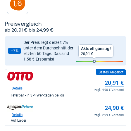
1,6
Preis­ver­gleich
ab 20,91 € bis 24,99 €
Der Preis liegt derzeit 7%
unter dem Durchschnitt der
Aktuell günstig!
–7%
letzten 60 Tage. Das sind
20,91 €
1,58 € Ersparnis!
Bestes Angebot
zum
Shop:
20,91 €
bei
Otto.de
Details
zzgl. 4,90 € Versand
für
lieferbar - in 3-4 Werktagen bei dir
20,91
kaufen.
zum
24,90 €
Shop:
bei
Details
zzgl. 2,99 € Versand
Amazon.de
Auf Lager
für
24,90
zum