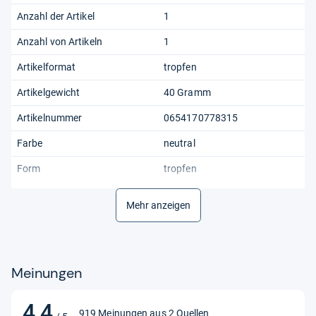
Anzahl der Artikel
1
Anzahl von Artikeln
1
Artikelformat
tropfen
Artikelgewicht
40 Gramm
Artikelnummer
0654170778315
Farbe
neutral
Form
tropfen
Global Trade Identification
00654170778315
Mehr anzeigen
Number
Hauttyp
Hauttyp
Hersteller
FLBE Health GmbH
Meinungen
Herstellerreferenz
0654170778315
4,4
4,4
Konsistenz
tropfen
919 Meinungen aus 2 Quellen