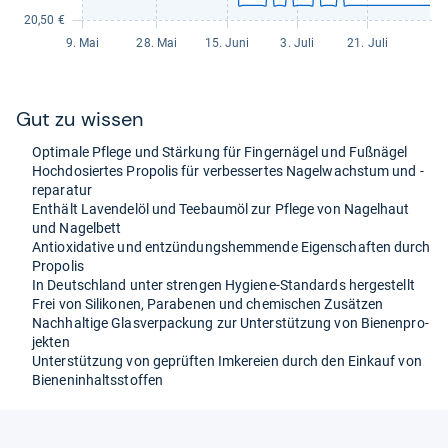
Gut zu wis­sen
Opti­male Pflege und Stär­kung für Fin­ger­nä­gel und Fuß­nä­gel
Hoch­do­sier­tes Pro­po­lis für ver­bes­ser­tes Nagel­wachs­tum und -​
repa­ra­tur
Ent­hält Laven­delöl und Tee­baumöl zur Pflege von Nagel­haut
und Nagel­bett
Anti­oxi­da­tive und ent­zün­dungs­hem­mende Eigen­schaf­ten durch
Pro­po­lis
In Deutsch­land unter stren­gen Hygiene-​Stan­dards her­ge­stellt
Frei von Sili­ko­nen, Para­be­nen und che­mi­schen Zusät­zen
Nach­hal­tige Glas­ver­pa­ckung zur Unter­stüt­zung von Bie­nen­pro­
jek­ten
Unter­stüt­zung von geprüf­ten Imke­reien durch den Ein­kauf von
Bie­nen­in­haltss­tof­fen