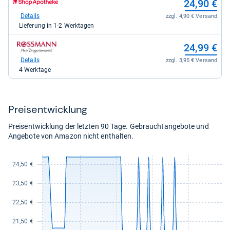
24,90 €
kaufen.
Shop:
bei
Details
zzgl. 4,90 € Versand
Shop
Lieferung in 1-2 Werktagen
Apotheke
DE
zum
24,99 €
für
Shop:
24,90
bei
Details
zzgl. 3,95 € Versand
kaufen.
rossmann
4 Werktage
für
24,99
kaufen.
Preis­ent­wick­lung
Preisentwicklung der letzten 90 Tage. Gebrauchtangebote und
Angebote von Amazon nicht enthalten.