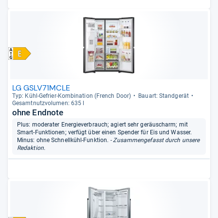
LG GSLV71MCLE
Typ: Kühl-​Gefrier-​Kom­bi­na­tion (French Door)
Bau­art: Stand­ge­rät
Gesamt­nutz­vo­lu­men: 635 l
ohne Endnote
Plus: moderater Energieverbrauch; agiert sehr geräuscharm; mit
Smart-Funktionen; verfügt über einen Spender für Eis und Wasser.
Minus: ohne Schnellkühl-Funktion.
- Zusammengefasst durch unsere
Redaktion.