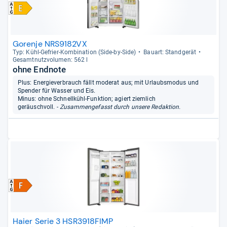
Gorenje NRS9182VX
Typ: Kühl-​Gefrier-​Kom­bi­na­tion (Side-​by-​Side)
Bau­art: Stand­ge­rät
Gesamt­nutz­vo­lu­men: 562 l
ohne Endnote
Plus: Energieverbrauch fällt moderat aus; mit Urlaubsmodus und
Spender für Wasser und Eis.
Minus: ohne Schnellkühl-Funktion; agiert ziemlich
geräuschvoll.
- Zusammengefasst durch unsere Redaktion.
Haier Serie 3 HSR3918FIMP