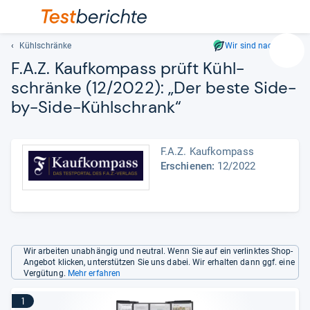
Kühlschränke
Wir sind nachhaltig
Suc
F.A.Z. Kauf­kom­pass prüft Kühl­
Geben
schränke (12/2022): „Der beste Side-​
Sie
by-​Side-​Kühl­schrank“
mindest
drei
Zeichen
ein.
F.A.Z. Kaufkompass
Vorschl
Erschienen:
12/2022
erschei
automat
und
lassen
sich
Wir arbeiten unabhängig und neutral. Wenn Sie auf ein verlinktes Shop-
mit
Angebot klicken, unterstützen Sie uns dabei. Wir erhalten dann ggf. eine
den
Vergütung.
Mehr erfahren
Pfeiltas
1
auswähl