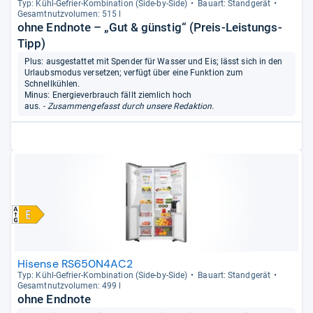
Typ: Kühl-​Gefrier-​Kom­bi­na­tion (Side-​by-​Side)
Bau­art: Stand­ge­rät
Gesamt­nutz­vo­lu­men: 515 l
ohne Endnote – „Gut & günstig“ (Preis-Leistungs-
Tipp)
Plus: ausgestattet mit Spender für Wasser und Eis; lässt sich in den
Urlaubsmodus versetzen; verfügt über eine Funktion zum
Schnellkühlen.
Minus: Energieverbrauch fällt ziemlich hoch
aus.
- Zusammengefasst durch unsere Redaktion.
Hisense RS650N4AC2
Typ: Kühl-​Gefrier-​Kom­bi­na­tion (Side-​by-​Side)
Bau­art: Stand­ge­rät
Gesamt­nutz­vo­lu­men: 499 l
ohne Endnote