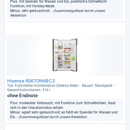
Plus: mit Spender für Wasser und Eis; praktische Schnellkühl-
Funktion; mit Holiday-Mode.
Minus: sehr geräuschvoll.
- Zusammengefasst durch unsere
Redaktion.
Hisense RS670N4BC2
Typ: Kühl-​Gefrier-​Kom­bi­na­tion (Side-​by-​Side)
Bau­art: Stand­ge­rät
Gesamt­nutz­vo­lu­men: 516 l
ohne Endnote
Plus: moderater Verbrauch; mit Funktion zum Schnellkühlen; lässt
sich in den Urlaubsmodus setzen.
Minus: agiert sehr geräuschvoll; es fehlt ein Spender für Wasser und
Eis.
- Zusammengefasst durch unsere Redaktion.