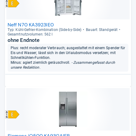
Neff N70 KA3923IE0
Typ: Kühl-​Gefrier-​Kom­bi­na­tion (Side-​by-​Side)
Bau­art: Stand­ge­rät
Gesamt­nutz­vo­lu­men: 562 l
ohne Endnote
Plus: recht moderater Verbrauch; ausgestattet mit einem Spender für
Eis und Wasser; lässt sich in den Urlaiubsmodus versetzen; mit
Schnellkühlen-Funktion.
Minus: agiert ziemlich geräuschvoll.
- Zusammengefasst durch
unsere Redaktion.
Siemens iQ500 KA93GAIEP