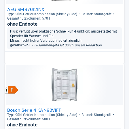
AEG RMB76121NX
Typ: Kühl-​Gefrier-​Kom­bi­na­tion (Side-​by-​Side)
Bau­art: Stand­ge­rät
Gesamt­nutz­vo­lu­men: 570 l
ohne Endnote
Plus: verfügt über praktische Schnellkühl-Funktion; ausgestattet mit
Spender für Wasser und Eis.
Minus: recht hoher Verbrauch; agiert ziemlich
geräuschvoll.
- Zusammengefasst durch unsere Redaktion.
Bosch Serie 4 KAN93VIFP
Typ: Kühl-​Gefrier-​Kom­bi­na­tion (Side-​by-​Side)
Bau­art: Stand­ge­rät
Gesamt­nutz­vo­lu­men: 580 l
ohne Endnote