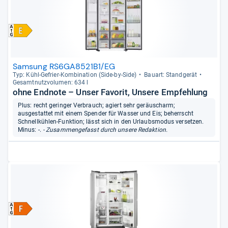
Samsung RS6GA8521B1/EG
Typ: Kühl-​Gefrier-​Kom­bi­na­tion (Side-​by-​Side)
Bau­art: Stand­ge­rät
Gesamt­nutz­vo­lu­men: 634 l
ohne Endnote – Unser Favorit, Unsere Empfehlung
Plus: recht geringer Verbrauch; agiert sehr geräuscharm;
ausgestattet mit einem Spender für Wasser und Eis; beherrscht
Schnellkühlen-Funktion; lässt sich in den Urlaubsmodus versetzen.
Minus: -.
- Zusammengefasst durch unsere Redaktion.