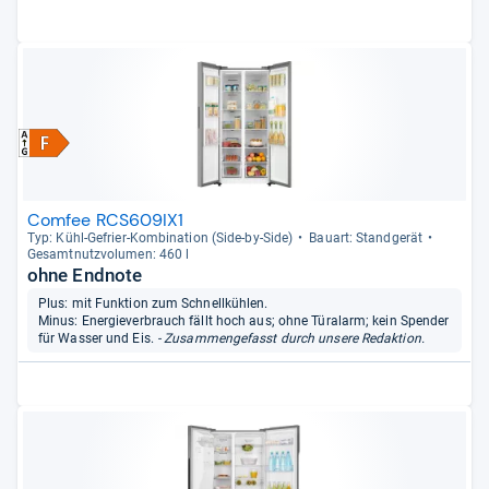
Comfee RCS609IX1
Typ: Kühl-​Gefrier-​Kom­bi­na­tion (Side-​by-​Side)
Bau­art: Stand­ge­rät
Gesamt­nutz­vo­lu­men: 460 l
ohne Endnote
Plus: mit Funktion zum Schnellkühlen.
Minus: Energieverbrauch fällt hoch aus; ohne Türalarm; kein Spender
für Wasser und Eis.
- Zusammengefasst durch unsere Redaktion.