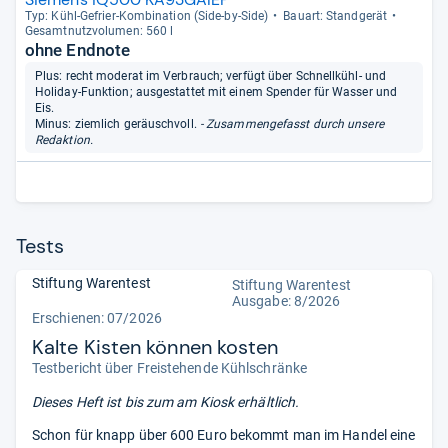
Typ: Kühl-​Gefrier-​Kom­bi­na­tion (Side-​by-​Side)
Bau­art: Stand­ge­rät
Gesamt­nutz­vo­lu­men: 560 l
ohne Endnote
Plus: recht moderat im Verbrauch; verfügt über Schnellkühl- und
Holiday-Funktion; ausgestattet mit einem Spender für Wasser und
Eis.
Minus: ziemlich geräuschvoll.
- Zusammengefasst durch unsere
Redaktion.
Tests
Stiftung Warentest
Stiftung Warentest
Ausgabe: 8/2026
Erschienen:
07/2026
Kalte Kisten können kosten
Testbericht über Freistehende Kühlschränke
Dieses Heft ist bis zum
am Kiosk erhältlich.
Schon für knapp über 600 Euro bekommt man im Handel eine