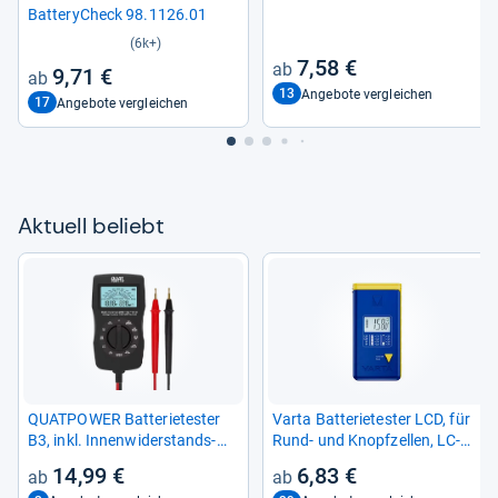
Bat­te­ry­Check 98.1126.01
(6k+)
7,58 €
9,71 €
13
Angebote vergleichen
17
Angebote vergleichen
Aktu­ell beliebt
QUAT­POWER Bat­te­rie­tes­ter
Varta Bat­te­rie­tes­ter LCD, für
B3, inkl. Innen­wi­der­stands­
Rund-​ und Knopf­zel­len, LC-​
mes­sung
Dis­play
14,99 €
6,83 €