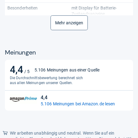
Besonderheiten
mit Display für Batterie-
Zustandsanzeige
Mehr anzeigen
Breite
52.2 mm
Höhe
23.8 mm
Kompatible Batterietypen
AAA Mignon, AA Micro, C, D 9V
Meinungen
Block, Knopfzellen
Lieferumfang
Testgerät, Anleitung
4,4
4,4
5.106 Meinungen aus einer Quelle
/ 5
von
LxBxH
50x55x20 mm
Die Durchschnittsbewertung berechnet sich
5
aus allen Meinungen unserer Quellen.
Länge
49.5 mm
Sternen
Modellbezeichnung
4,4
EL-BT 6
4,4
5.106 Meinungen bei Amazon.de lesen
von
Modifizierter Artikel
Nein
5
Produktart 1
Batterietester
Sternen
Produktart 2
Batterietester mit Display
Wir arbeiten unabhängig und neutral. Wenn Sie auf ein