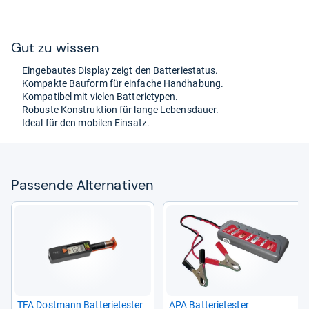
Gut zu wis­sen
Ein­ge­bau­tes Dis­play zeigt den Bat­te­rie­sta­tus.
Kom­pakte Bau­form für ein­fa­che Hand­ha­bung.
Kom­pa­ti­bel mit vie­len Bat­te­rie­ty­pen.
Robuste Kon­struk­tion für lange Lebens­dauer.
Ideal für den mobi­len Ein­satz.
Pas­sende Alter­na­ti­ven
TFA Dost­mann Bat­te­rie­tes­ter
APA Bat­te­rie­tes­ter