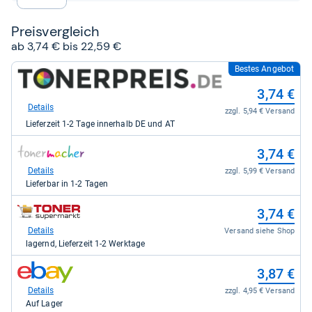
Preis­ver­gleich
ab 3,74 € bis 22,59 €
Bestes Angebot
zum
Shop:
3,74 €
bei
tonerpreis.de
Details
zzgl. 5,94 € Versand
für
Lieferzeit 1-2 Tage innerhalb DE und AT
3,74
kaufen.
zum
3,74 €
Shop:
bei
Details
zzgl. 5,99 € Versand
TonerMacher.de
Lieferbar in 1-2 Tagen
-
Wiegand
zum
3,74 €
und
Shop:
Partner
bei
Details
Versand siehe Shop
GmbH
tonersupermarkt.de
lagernd, Lieferzeit 1-2 Werktage
für
für
3,74
3,74
zum
kaufen.
3,87 €
kaufen.
Shop:
bei
Details
zzgl. 4,95 € Versand
eBay
Auf Lager
für