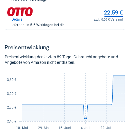
Lieferzeit 2-3 Werktage
Elektronik
direkt
zum
22,59 €
für
Shop:
11,97
bei
Details
zzgl. 0,00 € Versand
kaufen.
Otto.de
lieferbar - in 5-6 Werktagen bei dir
für
22,59
kaufen.
Preis­ent­wick­lung
Preisentwicklung der letzten 89 Tage. Gebrauchtangebote und
Angebote von Amazon nicht enthalten.