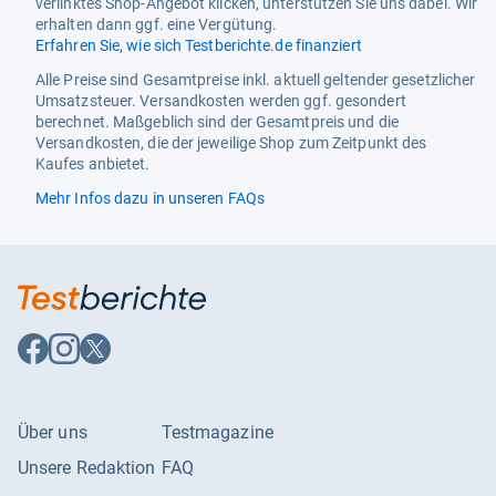
verlinktes Shop-Angebot klicken, unterstützen Sie uns dabei. Wir
Produktart 3
Ladungstester
erhalten dann ggf. eine Vergütung.
Erfahren Sie, wie sich Testberichte.de finanziert
passend für
passend für AAA (Micro), AA
(Mignon), C (Baby), D (Mono),
Alle Preise sind Gesamtpreise inkl. aktuell geltender gesetzlicher
9V Bloc
Umsatzsteuer. Versandkosten werden ggf. gesondert
berechnet. Maßgeblich sind der Gesamtpreis und die
verwendbar für folgende
Micro/AAA, Mignon/AA,
Versandkosten, die der jeweilige Shop zum Zeitpunkt des
Batterietypen
Baby/C, Mono/D, 9V-
Kaufes anbietet.
Block/6F22, Knopfzellen
Mehr Infos dazu in unseren FAQs
Auf
Auf
Auf
Facebook
Instagram
X
folgen
folgen
folgen
Über uns
Testmagazine
Unsere Redaktion
FAQ