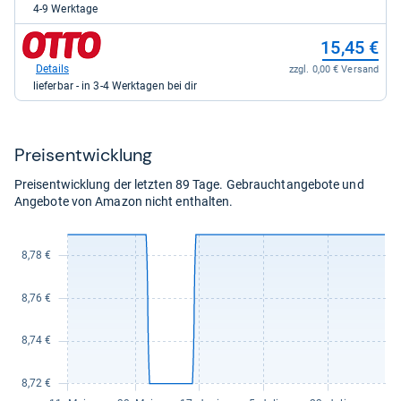
galaxus
4-9 Werktage
für
11,52
zum
15,45 €
kaufen.
Shop:
bei
Details
zzgl. 0,00 € Versand
Otto.de
lieferbar - in 3-4 Werktagen bei dir
für
15,45
kaufen.
Preis­ent­wick­lung
Preisentwicklung der letzten 89 Tage. Gebrauchtangebote und
Angebote von Amazon nicht enthalten.