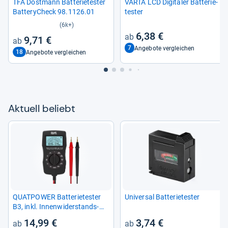
TFA Dost­mann Bat­te­rie­tes­ter
VARTA LCD Digi­ta­ler Bat­te­rie­
Bat­te­ry­Check 98.1126.01
tes­ter
(6k+)
6,38 €
9,71 €
7
Angebote vergleichen
18
Angebote vergleichen
Aktu­ell beliebt
QUAT­POWER Bat­te­rie­tes­ter
Uni­ver­sal Bat­te­rie­tes­ter
B3, inkl. Innen­wi­der­stands­
mes­sung
14,99 €
3,74 €