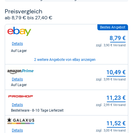
Sternen
Preis­ver­gleich
ab 8,79 € bis 27,40 €
Bestes Angebot
zum
Shop:
8,79 €
bei
eBay
Details
zzgl. 3,90 € Versand
für
Auf Lager
8,79
kaufen.
2 weitere Angebote von eBay anzeigen
zum
zum
14,44 €
10,49 €
Shop:
Shop:
bei
bei
Details
Details
zzgl. 0,00 € Versand
zzgl. 3,99 € Versand
eBay
Amazon.de
Auf Lager
Auf Lager
für
für
14,44
10,49
zum
zum
11,23 €
27,40 €
kaufen.
kaufen.
Shop:
Shop:
bei
bei
Details
Details
zzgl. 11,95 € Versand
zzgl. 2,99 € Versand
eBay
Proshop.de
Auf Lager
Bestellware - 8-10 Tage Lieferzeit
für
für
27,40
11,23
zum
11,52 €
kaufen.
kaufen.
Shop:
bei
Details
zzgl. 3,00 € Versand