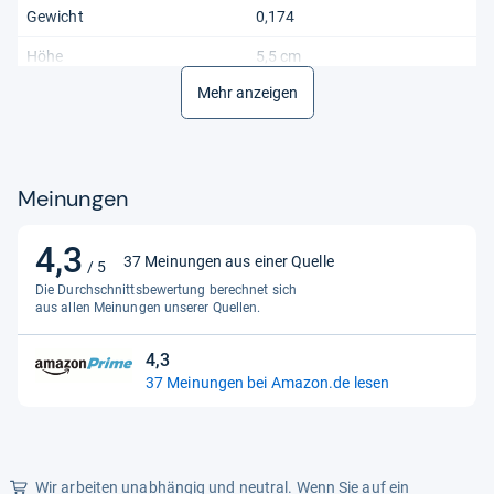
Gewicht
0,174
Höhe
5,5 cm
Mehr anzeigen
Keyword01
Akku Tester
Kompatible Batterietypen
AAA/AA/C/D/9 V
Kompatible Batterietypen 2
Knopfzellen
Meinungen
Lieferumfang
1x Batterietester mit Display
4,3
4,3
Länge
15,9 cm
37 Meinungen aus einer Quelle
/ 5
von
Die Durchschnittsbewertung berechnet sich
Material
Kunststoff
5
aus allen Meinungen unserer Quellen.
Sternen
Modell
Batterietester mit Anzeige
4,3
4,3
Passend für
AAA (Micro), AA (Mignon), C
37 Meinungen bei Amazon.de lesen
von
(Baby), D (Mono), 9V Block
5
Produktart
Batterietester
Sternen
Produktart 2
Ladungstester
Wir arbeiten unabhängig und neutral. Wenn Sie auf ein