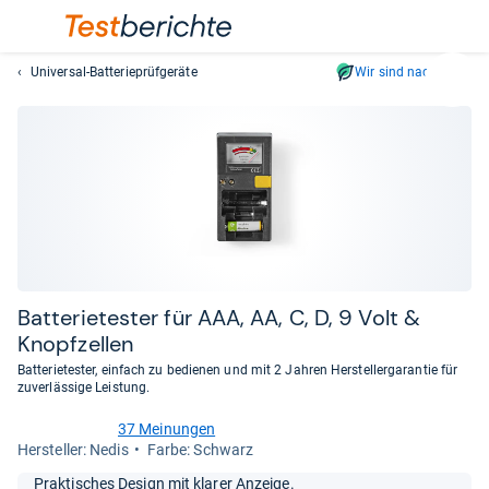
Universal-Batterieprüfgeräte
Wir sind nachhaltig
Suc
Geben
Sie
mindest
drei
Zeichen
ein.
Vorschl
erschei
automat
Bat­te­rie­tes­ter für AAA, AA, C, D, 9 Volt &
und
Knopf­zel­len
lassen
Batterietester, einfach zu bedienen und mit 2 Jahren Herstellergarantie für
sich
zuverlässige Leistung.
mit
den
37 Meinungen
4,3
Her­stel­ler: Nedis
Farbe: Schwarz
Pfeiltas
von
auswähl
5
Praktisches Design mit klarer Anzeige.