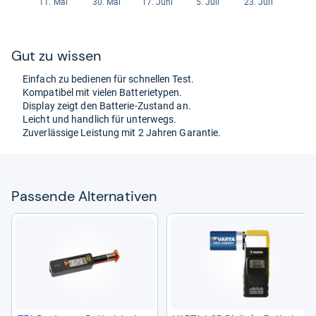
Gut zu wis­sen
Ein­fach zu bedie­nen für schnel­len Test.
Kom­pa­ti­bel mit vie­len Bat­te­rie­ty­pen.
Dis­play zeigt den Bat­te­rie-​Zustand an.
Leicht und hand­lich für unter­wegs.
Zuver­läs­sige Leis­tung mit 2 Jah­ren Garan­tie.
Pas­sende Alter­na­ti­ven