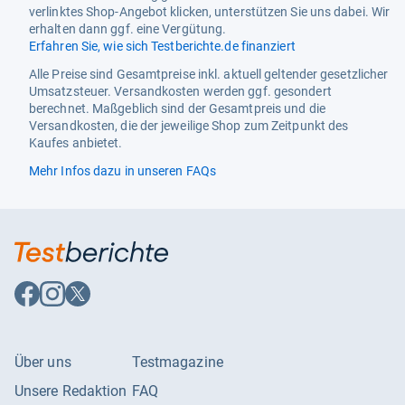
verlinktes Shop-Angebot klicken, unterstützen Sie uns dabei. Wir
Produktart 3
Ladezustandstester
erhalten dann ggf. eine Vergütung.
Erfahren Sie, wie sich Testberichte.de finanziert
Verwendbar für folgende
Micro/AAA, Mignon/AA,
Batterietypen
Baby/C, Mono/D, 9V-
Alle Preise sind Gesamtpreise inkl. aktuell geltender gesetzlicher
Block/6F22, Knopfzellen
Umsatzsteuer. Versandkosten werden ggf. gesondert
berechnet. Maßgeblich sind der Gesamtpreis und die
Versandkosten, die der jeweilige Shop zum Zeitpunkt des
Kaufes anbietet.
Mehr Infos dazu in unseren FAQs
Auf
Auf
Auf
Facebook
Instagram
X
folgen
folgen
folgen
Über uns
Testmagazine
Unsere Redaktion
FAQ