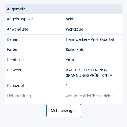
Allgemein
Angebotspaket
nein
Anwendung
Werkzeug
Bauart
Handwerker - Profi Qualität
Farbe
Siehe Foto
Hersteller
Yato
Hinweis
BATTERIETESTER PKW
SPANNUNGSPRÜFER 12V
Kapazität
1
Lieferumfang
wie abgebildet/beschrieben
Material
siehe Beschreibung
Mehr anzeigen
Maße
siehe Beschreibung
OE/OEM Referenznummer(n)
YT-83101, YT83101