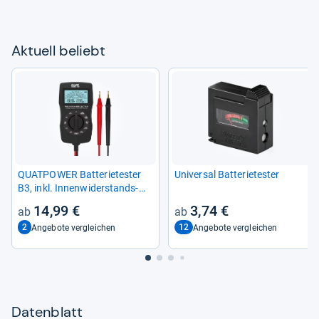
Aktu­ell beliebt
QUAT­POWER Bat­te­rie­tes­ter
Uni­ver­sal Bat­te­rie­tes­ter
B3, inkl. Innen­wi­der­stands­
mes­sung
14,99 €
3,74 €
2
12
Angebote vergleichen
Angebote vergleichen
Datenblatt