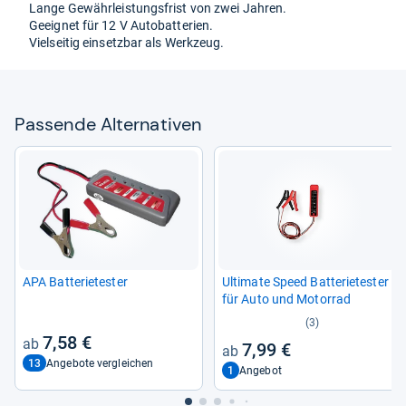
Lange Gewähr­leis­tungs­frist von zwei Jah­ren.
Geeig­net für 12 V Auto­bat­te­rien.
Viel­sei­tig ein­setz­bar als Werk­zeug.
Pas­sende Alter­na­ti­ven
APA Bat­te­rie­tes­ter
Ulti­mate Speed Bat­te­rie­tes­ter
für Auto und Motor­rad
(3)
7,58 €
7,99 €
13
Angebote vergleichen
1
Angebot