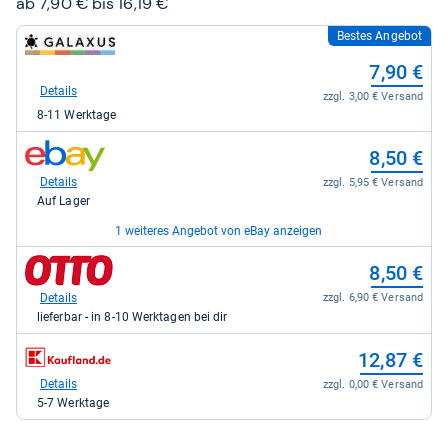
ab 7,90 € bis 16,19 €
Bestes Angebot
zum
Shop:
7,90 €
bei
galaxus
Details
zzgl. 3,00 € Versand
für
8-11 Werktage
7,90
kaufen.
zum
8,50 €
Shop:
bei
Details
zzgl. 5,95 € Versand
eBay
Auf Lager
für
8,50
1 weiteres Angebot von eBay anzeigen
kaufen.
zum
zum
16,19 €
8,50 €
Shop:
Shop:
bei
bei
Details
Details
zzgl. 4,90 € Versand
zzgl. 6,90 € Versand
eBay
Otto.de
Auf Lager
lieferbar - in 8-10 Werktagen bei dir
für
für
16,19
8,50
zum
12,87 €
kaufen.
kaufen.
Shop:
bei
Details
zzgl. 0,00 € Versand
Kaufland
5-7 Werktage
für
12,87
kaufen.