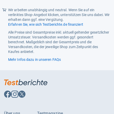
Produktart
Werkzeuge, Zubehör
Wir arbeiten unabhängig und neutral. Wenn Sie auf ein
verlinktes Shop-Angebot klicken, unterstützen Sie uns dabei. Wir
Produktgruppe
Werkstatt,
erhalten dann ggf. eine Vergütung.
Werkstattausrüstung, DIY
Erfahren Sie, wie sich Testberichte.de finanziert
Produkttyp
Werkzeug, Handwerkzeug,
Alle Preise sind Gesamtpreise inkl. aktuell geltender gesetzlicher
Zubehör, Technik
Umsatzsteuer. Versandkosten werden ggf. gesondert
berechnet. Maßgeblich sind der Gesamtpreis und die
Variante
Yato, Toya
Versandkosten, die der jeweilige Shop zum Zeitpunkt des
Kaufes anbietet.
Verwendung
Profianwender, Handwerker,
Installateure, Heimarbeiter,
Mehr Infos dazu in unseren FAQs
Heimwerke
Auf
Auf
Auf
Facebook
Instagram
X
folgen
folgen
folgen
Über uns
Testmagazine