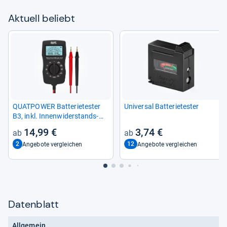
Aktu­ell beliebt
QUAT­POWER Bat­te­rie­tes­ter
Uni­ver­sal Bat­te­rie­tes­ter
B3, inkl. Innen­wi­der­stands­
mes­sung
14,99 €
3,74 €
2
12
Angebote vergleichen
Angebote vergleichen
Datenblatt
Allgemein