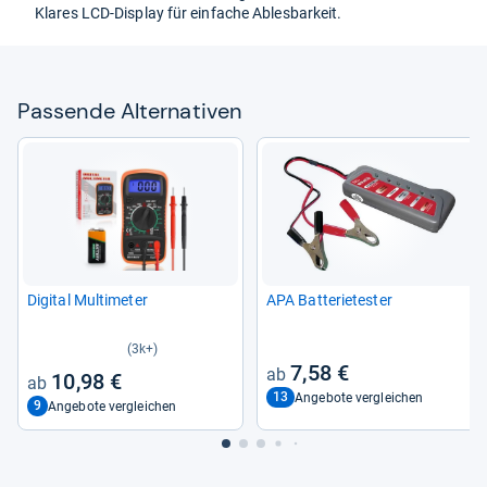
Kla­res LCD-​Dis­play für ein­fa­che Ables­bar­keit.
Pas­sende Alter­na­ti­ven
Digi­tal Mul­ti­me­ter
APA Bat­te­rie­tes­ter
(3k+)
7,58 €
10,98 €
13
Angebote vergleichen
9
Angebote vergleichen