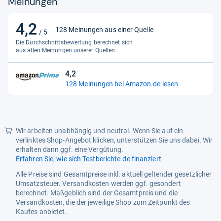
Meinungen
Style
Modern
4,2
Unit Count
1.0
4,2
128 Meinungen aus einer Quelle
/ 5
von
Upper Temperature Rating
Die Durchschnittsbewertung berechnet sich
55.0
5
aus allen Meinungen unserer Quellen.
Weight
0.04 Pounds
Sternen
4,2
4,2
128 Meinungen bei Amazon.de lesen
von
5
Sternen
Wir arbeiten unabhängig und neutral. Wenn Sie auf ein
verlinktes Shop-Angebot klicken, unterstützen Sie uns dabei. Wir
erhalten dann ggf. eine Vergütung.
Erfahren Sie, wie sich Testberichte.de finanziert
Alle Preise sind Gesamtpreise inkl. aktuell geltender gesetzlicher
Umsatzsteuer. Versandkosten werden ggf. gesondert
berechnet. Maßgeblich sind der Gesamtpreis und die
Versandkosten, die der jeweilige Shop zum Zeitpunkt des
Kaufes anbietet.