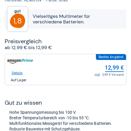
von
5
Gut
Sternen
Vielseitiges Multimeter für
1,8
verschiedene Batterien.
Preis­ver­gleich
ab 12,99 € bis 12,99 €
Bestes Angebot
zum
Shop:
12,99 €
bei
Amazon.de
Details
zzgl. 3,99 € Versand
für
Auf Lager
12,99
kaufen.
Gut zu wis­sen
Hohe Span­nungs­mes­sung bis 100 V.
Brei­ter Tem­pe­ra­tur­be­reich von -​10 bis 55 °C.
Mul­ti­funk­tio­na­les Mess­ge­rät für ver­schie­dene Bat­te­rien.
Robuste Bau­weise mit Schutz­ge­häuse.