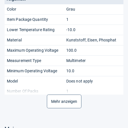
Color
Grau
Item Package Quantity
1
Lower Temperature Rating
-10.0
Material
Kunststoff, Eisen, Phosphat
Maximum Operating Voltage
100.0
Measurement Type
Multimeter
Minimum Operating Voltage
10.0
Model
Does not apply
Number Of Packs
1
Package Dimensions LxWxH
Mehr anzeigen
3.35x2.13x0.67 Inches
Power Source Type
Batteriebetrieben
Recommended Browse Nodes
82527031