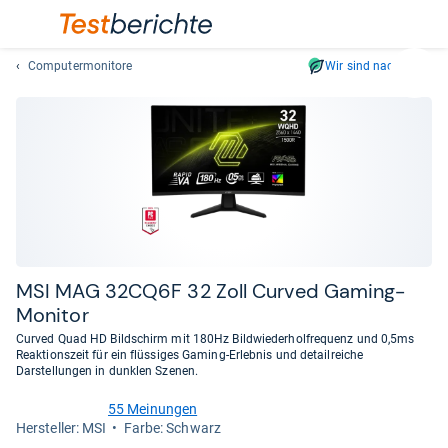
Computermonitore
Wir sind nachhaltig
Suc
Geben
Sie
mindest
drei
Zeichen
ein.
Vorschl
erschei
automat
MSI MAG 32CQ6F 32 Zoll Cur­ved Gaming-​
und
Moni­tor
lassen
Curved Quad HD Bildschirm mit 180Hz Bildwiederholfrequenz und 0,5ms
sich
Reaktionszeit für ein flüssiges Gaming-Erlebnis und detailreiche
mit
Darstellungen in dunklen Szenen.
den
55 Meinungen
Pfeiltas
4,1
Her­stel­ler: MSI
Farbe: Schwarz
von
auswähl