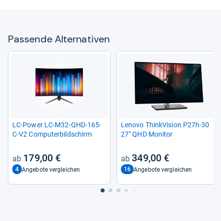
Pas­sende Alter­na­ti­ven
LC-​Power LC-​M32-​QHD-​165-​
Lenovo Think­Vi­sion P27h-​30
C-​V2 Com­pu­ter­bild­schirm
27" QHD Moni­tor
179,00 €
349,00 €
4
16
Angebote vergleichen
Angebote vergleichen