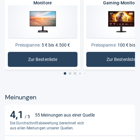
Monitore
Gaming-Monitore
Reaktionszeit
0,5 ms
Preisspanne:
5 € bis 4.500 €
Preisspanne:
100 € bis 1
Zur Bestenliste
Zur Bestenliste
: Monitore
: Gaming-
Meinungen
4,1
4,1
55 Meinungen aus einer Quelle
/ 5
von
Die Durchschnittsbewertung berechnet sich
5
aus allen Meinungen unserer Quellen.
Sternen