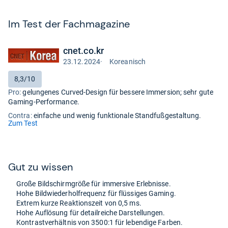
Im Test der Fach­ma­ga­zine
cnet.co.kr
23.12.2024
·
Koreanisch
Test
auf
Bewertung:
8,3/10
Koreanisch
Pro:
gelungenes Curved-Design für bessere Immersion; sehr gute
Gaming-Performance.
Contra:
einfache und wenig funktionale Standfußgestaltung.
(öffnet
Zum Test
in
neuem
Tab)
Gut zu wis­sen
Große Bild­schirm­größe für immer­sive Erleb­nisse.
Hohe Bild­wie­der­hol­fre­quenz für flüs­si­ges Gaming.
Extrem kurze Reak­ti­ons­zeit von 0,5 ms.
Hohe Auf­lö­sung für detail­rei­che Dar­stel­lun­gen.
Kon­trast­ver­hält­nis von 3500:1 für leben­dige Far­ben.