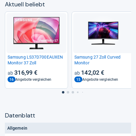
Aktu­ell beliebt
Sam­sung LS37D700EAU­XEN
Sam­sung 27 Zoll Cur­ved
Moni­tor 37 Zoll
Moni­tor
316,99 €
142,02 €
16
15
Angebote vergleichen
Angebote vergleichen
Datenblatt
Allgemein