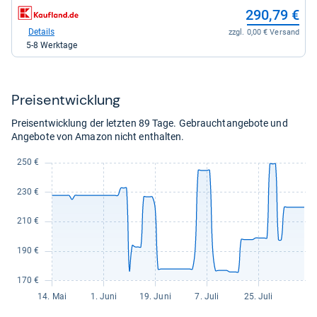
228,27
zum
290,79 €
kaufen.
Shop:
bei
Details
zzgl. 0,00 € Versand
Kaufland
5-8 Werktage
für
290,79
kaufen.
Preis­ent­wick­lung
Preisentwicklung der letzten 89 Tage. Gebrauchtangebote und
Angebote von Amazon nicht enthalten.