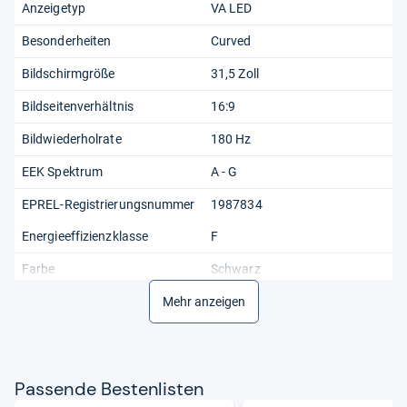
Anzeigetyp
VA LED
Besonderheiten
Curved
Bildschirmgröße
31,5 Zoll
Bildseitenverhältnis
16:9
Bildwiederholrate
180 Hz
EEK Spektrum
A - G
EPREL-Registrierungsnummer
1987834
Energieeffizienzklasse
F
Farbe
Schwarz
Helligkeit
Mehr anzeigen
400 cd/m²
Kontrastverhältnis
3500:1
Maximale Auflösung
2560 x 1440
Pas­sende Bes­ten­lis­ten
Modell
MSI MAG 32CQ6F