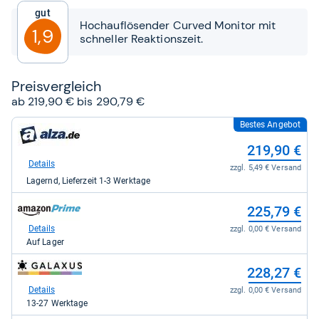
5
Gut
Sternen
Hochauflösender Curved Monitor mit
1,9
schneller Reaktionszeit.
Preis­ver­gleich
ab 219,90 € bis 290,79 €
Bestes Angebot
zum
Shop:
219,90 €
bei
alza.de
Details
zzgl. 5,49 € Versand
für
Lagernd, Lieferzeit 1-3 Werktage
219,90
kaufen.
zum
225,79 €
Shop:
bei
Details
zzgl. 0,00 € Versand
Amazon.de
Auf Lager
für
225,79
zum
228,27 €
kaufen.
Shop:
bei
Details
zzgl. 0,00 € Versand
galaxus
13-27 Werktage
für