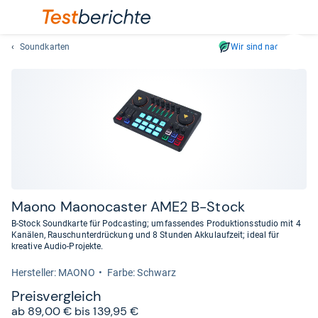
Soundkarten
Wir sind nachhaltig
Suc
Geben
Sie
mindest
drei
Zeichen
ein.
Vorschl
erschei
automat
Maono Mao­no­cas­ter AME2 B-​Stock
und
B-Stock Soundkarte für Podcasting; umfassendes Produktionsstudio mit 4
lassen
Kanälen, Rauschunterdrückung und 8 Stunden Akkulaufzeit; ideal für
kreative Audio-Projekte.
sich
mit
Her­stel­ler: MAONO
Farbe: Schwarz
den
Preis­ver­gleich
Pfeiltas
ab 89,00 € bis 139,95 €
auswähl