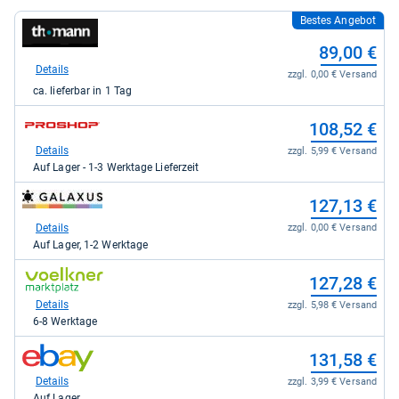
Bestes Angebot
zum
Shop:
89,00 €
bei
Thomann
Details
zzgl. 0,00 € Versand
für
ca. lieferbar in 1 Tag
89,00
kaufen.
zum
108,52 €
Shop:
bei
Details
zzgl. 5,99 € Versand
Proshop.de
Auf Lager - 1-3 Werktage Lieferzeit
für
108,52
zum
127,13 €
kaufen.
Shop:
bei
Details
zzgl. 0,00 € Versand
galaxus
Auf Lager, 1-2 Werktage
für
127,13
zum
127,28 €
kaufen.
Shop:
bei
Details
zzgl. 5,98 € Versand
voelkner
6-8 Werktage
Marktplatz
für
zum
131,58 €
127,28
Shop:
kaufen.
bei
Details
zzgl. 3,99 € Versand
eBay
Auf Lager