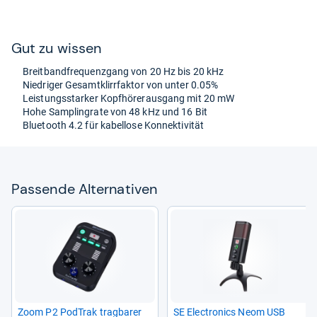
Gut zu wis­sen
Breit­band­fre­quenz­gang von 20 Hz bis 20 kHz
Nied­ri­ger Gesamt­klirr­fak­tor von unter 0.05%
Leis­tungs­star­ker Kopf­hö­rer­aus­gang mit 20 mW
Hohe Samp­lin­grate von 48 kHz und 16 Bit
Blue­tooth 4.2 für kabel­lose Kon­nek­ti­vi­tät
Pas­sende Alter­na­ti­ven
Zoom P2 Pod­Trak trag­ba­rer
SE Elec­tro­nics Neom USB