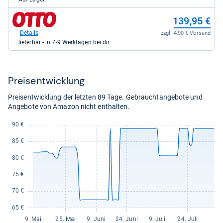
für
131,58
zum
139,95 €
kaufen.
Shop:
bei
Details
zzgl. 4,90 € Versand
Otto.de
lieferbar - in 7-9 Werktagen bei dir
für
139,95
kaufen.
Preis­ent­wick­lung
Preisentwicklung der letzten 89 Tage. Gebrauchtangebote und
Angebote von Amazon nicht enthalten.