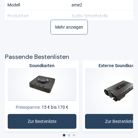
Modell
ame2
Produktart
Audio-Schnittstelle
Tiefe
Mehr anzeigen
24.5 cm
Pas­sende Bes­ten­lis­ten
Soundkarten
Externe Soundkarte
Preisspanne:
15 € bis 170 €
Zur Bestenliste
Zur Bestenliste
: Soundkarten
: Externe