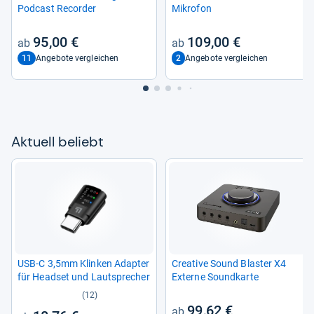
Pod­cast Recor­der
Mikro­fon
95,00 €
109,00 €
11
2
Angebote vergleichen
Angebote vergleichen
Aktu­ell beliebt
USB-​C 3,5mm Klin­ken Adap­ter
Crea­tive Sound Blas­ter X4
für Head­set und Laut­spre­cher
Externe Sound­karte
(12)
99,62 €