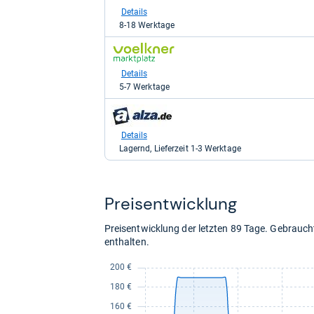
bei
Details
galaxus
8-18 Werktage
für
99,31
zum
kaufen.
Shop:
bei
Details
voelkner
5-7 Werktage
Marktplatz
für
zum
120,10
Shop:
kaufen.
bei
Details
alza.de
Lagernd, Lieferzeit 1-3 Werktage
für
189,90
kaufen.
Preis­ent­wick­lung
Preisentwicklung der letzten 89 Tage. Gebrau
enthalten.