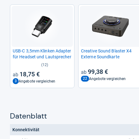
USB-​C 3,5mm Klin­ken Adap­ter
Crea­tive Sound Blas­ter X4
für Head­set und Laut­spre­cher
Externe Sound­karte
(12)
99,38 €
18,75 €
22
Angebote vergleichen
3
Angebote vergleichen
Datenblatt
Konnektivität