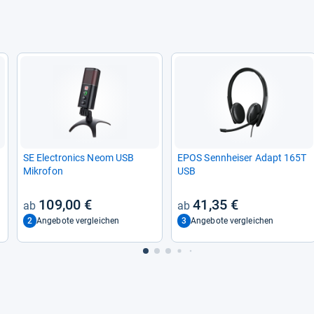
SE Elec­tro­nics Neom USB
EPOS Senn­hei­ser Adapt 165T
Mikro­fon
USB
109,00 €
41,35 €
2
3
Angebote vergleichen
Angebote vergleichen