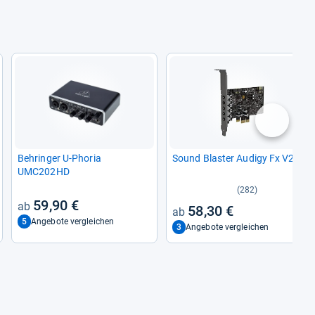
nächste
Beh­rin­ger U-​Pho­ria
Sound Blas­ter Audigy Fx V2
UMC202HD
(282)
59,90 €
58,30 €
5
Angebote vergleichen
3
Angebote vergleichen