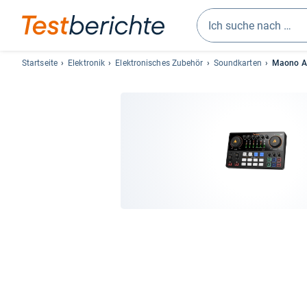
Geben
Sie
Startseite
Elektronik
Elektronisches Zubehör
Soundkarten
Maono A
mindestens
drei
Zeichen
ein.
Vorschläge
erscheinen
automatisch
und
lassen
sich
mit
den
Pfeiltasten
auswählen.