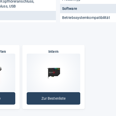
, Kopfhöreranschluss,
luss, USB
Software
Betriebssystemkompatibilität
rten
Intern
e
Zur Bestenliste
rne Soundkarten
: Intern