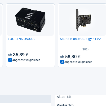
LOGI­LINK UA0099
Sound Blas­ter Audigy Fx V2
(282)
35,39 €
58,30 €
7
Angebote vergleichen
3
Angebote vergleichen
Aktualität
Produkttyp