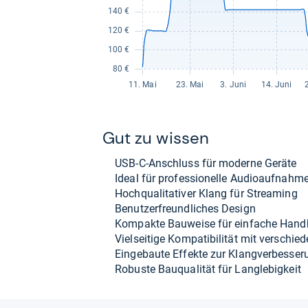
Gut zu wis­sen
USB-​C-​Anschluss für moderne Geräte
Ideal für pro­fes­sio­nelle Audio­auf­nah­m
Hoch­qua­li­ta­ti­ver Klang für Stre­a­ming
Benut­zer­freund­li­ches Design
Kom­pakte Bau­weise für ein­fa­che Hand
Viel­sei­tige Kom­pa­ti­bi­li­tät mit ver­schi
Ein­ge­baute Effekte zur Klang­ver­bes­se­
Robuste Bau­qua­li­tät für Lang­le­big­keit