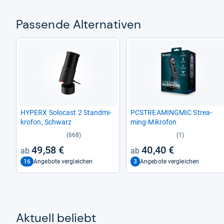
Pas­sende Alter­na­ti­ven
HYPERX Solo­cast 2 Stand­mi­
PCSTRE­A­MING­MIC Stre­a­
kro­fon, Schwarz
ming-​Mikro­fon
(668)
(1)
49,58 €
40,40 €
16
3
Angebote vergleichen
Angebote vergleichen
Aktu­ell beliebt