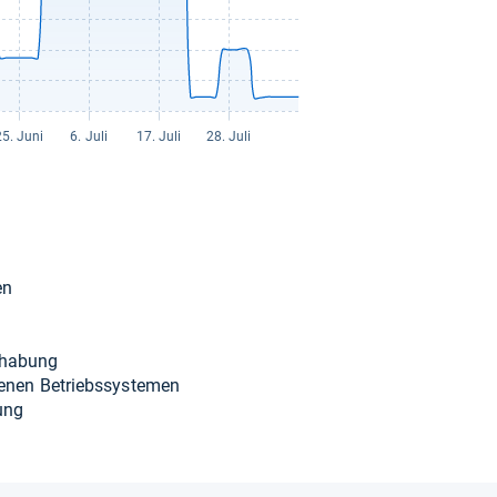
en
­ha­bung
e­de­nen Betriebs­sys­te­men
rung