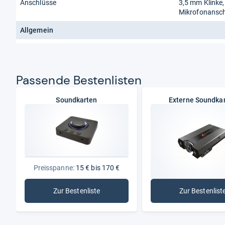
Anschlüsse
3,5 mm Klinke
Mikrofonansch
Allgemein
Pas­sende Bes­ten­lis­ten
Soundkarten
Externe Soundka
Preisspanne:
15 € bis 170 €
Zur Bestenliste
Zur Bestenlist
: Soundkarten
: Exte