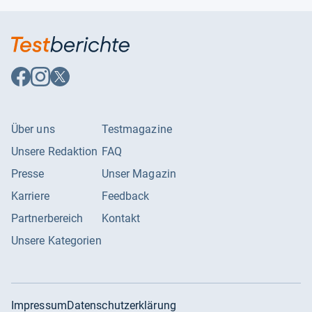
Steckverbindertyp
aux
Stromstecker-Typ
kein stecker
Stromstärke
1 ampere
Auf
Auf
Auf
Facebook
Instagram
X
folgen
folgen
folgen
Über uns
Testmagazine
Unsere Redaktion
FAQ
Presse
Unser Magazin
Karriere
Feedback
Partnerbereich
Kontakt
Unsere Kategorien
Impressum
Datenschutzerklärung