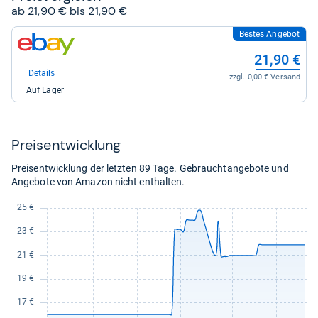
ab 21,90 € bis 21,90 €
Bestes Angebot
zum
Shop:
21,90 €
bei
eBay
Details
zzgl. 0,00 € Versand
für
Auf Lager
21,90
kaufen.
Preis­ent­wick­lung
Preisentwicklung der letzten 89 Tage. Gebrauchtangebote und
Angebote von Amazon nicht enthalten.