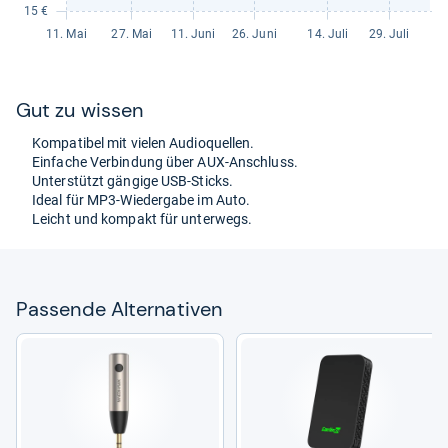
Gut zu wis­sen
Kom­pa­ti­bel mit vie­len Audio­quel­len.
Ein­fa­che Ver­bin­dung über AUX-​Anschluss.
Unter­stützt gän­gige USB-​Sticks.
Ideal für MP3-​Wie­der­gabe im Auto.
Leicht und kom­pakt für unter­wegs.
Pas­sende Alter­na­ti­ven