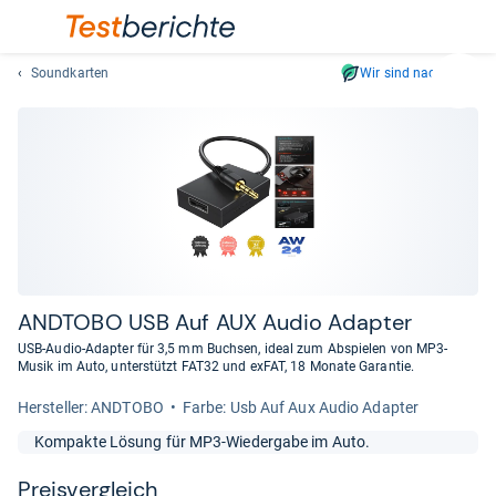
Soundkarten
Wir sind nachhaltig
Suc
Geben
Sie
mindest
drei
Zeichen
ein.
Vorschl
erschei
automat
AND­TOBO USB Auf AUX Audio Adap­ter
und
USB-Audio-Adapter für 3,5 mm Buchsen, ideal zum Abspielen von MP3-
lassen
Musik im Auto, unterstützt FAT32 und exFAT, 18 Monate Garantie.
sich
Her­stel­ler: ANDTOBO
Farbe: Usb Auf Aux Audio Adapter
mit
den
Kompakte Lösung für MP3-Wiedergabe im Auto.
Pfeiltas
auswähl
Preis­ver­gleich