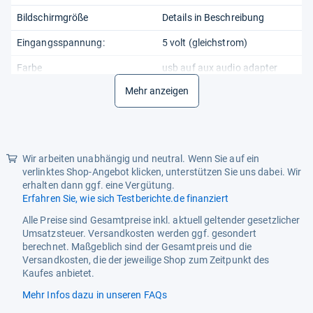
Bildschirmgröße
Details in Beschreibung
Eingangsspannung:
5 volt (gleichstrom)
Farbe
usb auf aux audio adapter
Mehr anzeigen
Finish
matt
Herkunftsland
china
Kompatible Geräte
autoradio, 3,5mm
lautsprecher
Wir arbeiten unabhängig und neutral. Wenn Sie auf ein
verlinktes Shop-Angebot klicken, unterstützen Sie uns dabei. Wir
Mitgelieferte Artikel
no
erhalten dann ggf. eine Vergütung.
Erfahren Sie, wie sich Testberichte.de finanziert
Packungseinheit
1
Alle Preise sind Gesamtpreise inkl. aktuell geltender gesetzlicher
Produktart
Details in Beschreibung
Umsatzsteuer. Versandkosten werden ggf. gesondert
berechnet. Maßgeblich sind der Gesamtpreis und die
Smart-Home-Kompatibilität
nicht smart-home-kompatibel
Versandkosten, die der jeweilige Shop zum Zeitpunkt des
Kaufes anbietet.
Spezifische
zur verwendung mit
Verwendungsmöglichkeiten
Mehr Infos dazu in unseren FAQs
lautsprechern, mp3-playern
Für Produkt
und kopfhörern