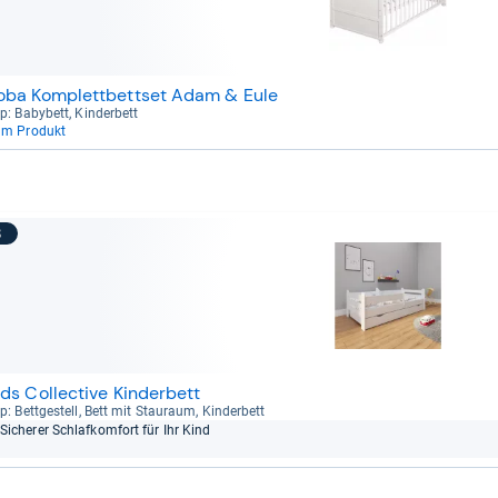
oba Komplettbettset Adam & Eule
p: Baby­bett, Kin­der­bett
um Produkt
8
ids Collective Kinderbett
p: Bett­ge­stell, Bett mit Stau­raum, Kin­der­bett
Siche­rer Schlaf­kom­fort für Ihr Kind