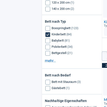
120 x 200 cm
(1)
140 x 200 cm
(2)
K
Bett nach Typ
Ty
Boxspringbett
(123)
Kinderbett
(84)
Babybett
(81)
Polsterbett
(34)
Bettgestell
(21)
mehr…
Bett nach Bedarf
Bett mit Stauraum
(3)
Gästebett
(1)
M
Nachhaltige Eigenschaften
Ty