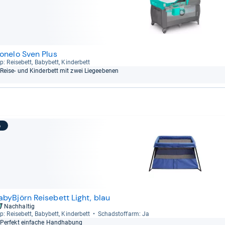
ionelo Sven Plus
p: Rei­se­bett, Baby­bett, Kin­der­bett
Reise-​ und Kin­der­bett mit zwei Lie­ge­ebe­nen
5
abyBjörn Reisebett Light, blau
Nachhaltig
p: Rei­se­bett, Baby­bett, Kin­der­bett
Schad­stoff­arm: Ja
Per­fekt ein­fa­che Hand­ha­bung