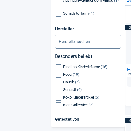
Aus nachwachsendem Anbau
(3)
Z
Schadstoffarm
(1)
Hersteller
Besonders beliebt
Pinolino Kinderträume
(16)
H
Roba
Ty
(10)
Hauck
(7)
Schardt
(6)
Koko Kinderartikel
(5)
Kids Collective
(2)
Baby-Delux
(2)
Getestet von
Lionelo
(2)
KinderKraft
(2)