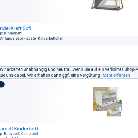
inderKraft Sofi
p: Kin­der­bett
Anfangs Baby-​, spä­ter Kin­der­bett­chen
Wir arbeiten unabhängig und neutral. Wenn Sie auf ein verlinktes Shop-
Sie uns dabei. Wir erhalten dann ggf. eine Vergütung.
Mehr erfahren
2
arsell Kinderbett
p: Baby­bett, Kin­der­bett