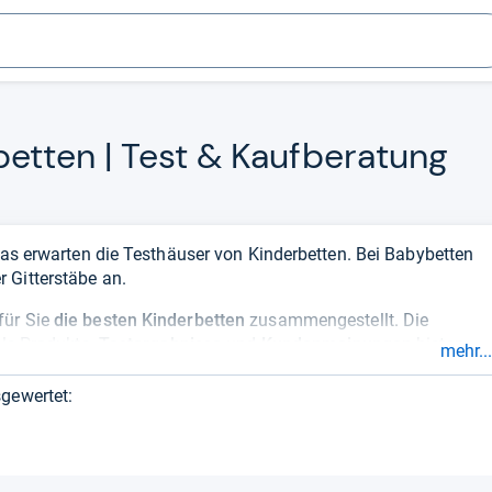
bet­ten | Test & Kauf­be­ra­tung
 das erwarten die Testhäuser von Kinderbetten. Bei Babybetten
 Gitterstäbe an.
für Sie
die besten Kinderbetten
zusammengestellt. Die
lle Produkte.
Testergebnisse
und
Kundenmeinungen
bieten
mehr...
er die Produktqualität. Momentan bestes Produkt ist
gewertet: