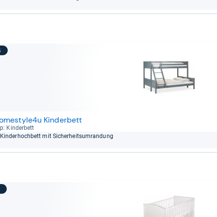
6
omestyle4u Kinderbett
p: Kin­der­bett
Kin­der­hoch­bett mit Sicher­heits­um­ran­dung
7