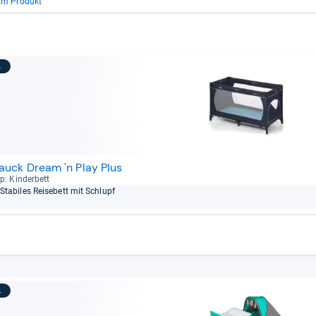
um Produkt
3
auck Dream 'n Play Plus
p: Kin­der­bett
Sta­bi­les Rei­se­bett mit Schlupf
4