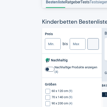
Bestenliste
Ratgeber
Tests
Testsiege
Kinderbetten Bestenlist
Min.
Max.
B
Preis
bis
Suche
Nachhaltig
Nachhaltige Produkte anzeigen
Nachhaltige
G
Produkte
anzeigen
Größen
84 
60 x 120 cm
(9)
1
70 x 140 cm
(9)
90 x 200 cm
(4)