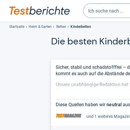
Geben
Sie
Startseite
Heim & Garten
Betten
Kinderbetten
mindestens
Die bes­ten Kin­der­
drei
Zeichen
ein.
Vorschläge
erscheinen
Sicher, stabil und schadstofffrei –
automatisch
kommt es auch auf die Abstände der
und
Unsere unabhängige Redaktion hat 
lassen
Bestenliste berücksichtigt nur aktue
sich
Ihnen einen objektiven Überblick üb
mit
KinderKraft Sofi mit der Note 1,3.
den
Diese Quellen haben wir
neutral
aus
Pfeiltasten
auswählen.
und 1 weiteres Magazin