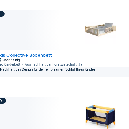
9
ids Collective Bodenbett
Nachhaltig
p: Kin­der­bett
Aus nach­hal­ti­ger Forst­wirt­schaft: Ja
Nach­hal­ti­ges Design für den erhol­sa­men Schlaf Ihres Kin­des
10