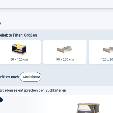
r
e
eliebte Filter: Größen
60 x 120 cm
90 x 200 cm
120 x 2
efiltert nach:
Kinderbett
Ergebnisse
entsprechen den Suchkriterien