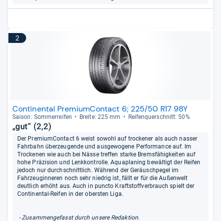
2
Continental PremiumContact 6; 225/50 R17 98Y
Sai­son: Som­mer­rei­fen
Breite: 225 mm
Rei­fen­quer­schnitt: 50%
„gut“ (2,2)
Der PremiumContact 6 weist sowohl auf trockener als auch nasser
Fahrbahn überzeugende und ausgewogene Performance auf. Im
Trockenen wie auch bei Nässe treffen starke Bremsfähigkeiten auf
hohe Präzision und Lenkkontrolle. Aquaplaning bewältigt der Reifen
jedoch nur durchschnittlich. Während der Geräuschpegel im
Fahrzeuginneren noch sehr niedrig ist, fällt er für die Außenwelt
deutlich erhöht aus. Auch in puncto Kraftstoffverbrauch spielt der
Continental-Reifen in der obersten Liga.
- Zusammengefasst durch unsere Redaktion.