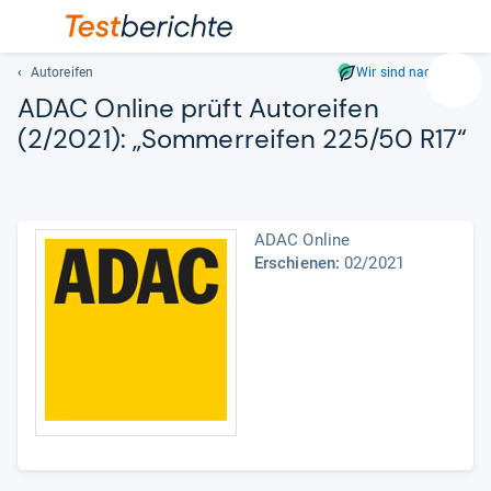
Autoreifen
Wir sind nachhaltig
Suc
ADAC Online prüft Auto­rei­fen
Geben
(2/2021): „Som­mer­rei­fen 225/50 R17“
Sie
mindest
drei
Zeichen
ein.
ADAC Online
Vorschl
Erschienen:
02/2021
erschei
automat
und
lassen
sich
mit
den
Pfeiltas
auswähl