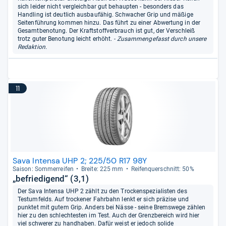
sich leider nicht vergleichbar gut behaupten - besonders das
Handling ist deutlich ausbaufähig. Schwacher Grip und mäßige
Seitenführung kommen hinzu. Das führt zu einer Abwertung in der
Gesamtbenotung. Der Kraftstoffverbrauch ist gut, der Verschleiß
trotz guter Benotung leicht erhöht.
- Zusammengefasst durch unsere
Redaktion.
11
Sava Intensa UHP 2; 225/50 R17 98Y
Sai­son: Som­mer­rei­fen
Breite: 225 mm
Rei­fen­quer­schnitt: 50%
„befriedigend“ (3,1)
Der Sava Intensa UHP 2 zählt zu den Trockenspezialisten des
Testumfelds. Auf trockener Fahrbahn lenkt er sich präzise und
punktet mit gutem Grip. Anders bei Nässe - seine Bremswege zählen
hier zu den schlechtesten im Test. Auch der Grenzbereich wird hier
viel schwerer zu handhaben. Dafür weist er jedoch solide