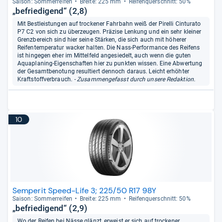
Sai­son: Som­mer­rei­fen
Breite: 225 mm
Rei­fen­quer­schnitt: 50%
„befriedigend“ (2,8)
Mit Bestleistungen auf trockener Fahrbahn weiß der Pirelli Cinturato
P7 C2 von sich zu überzeugen. Präzise Lenkung und ein sehr kleiner
Grenzbereich sind hier seine Stärken, die sich auch mit höherer
Reifentemperatur wacker halten. Die Nass-Performance des Reifens
ist hingegen eher im Mittelfeld angesiedelt, auch wenn die guten
Aquaplaning-Eigenschaften hier zu punkten wissen. Eine Abwertung
der Gesamtbenotung resultiert dennoch daraus. Leicht erhöhter
Kraftstoffverbrauch.
- Zusammengefasst durch unsere Redaktion.
10
Semperit Speed-Life 3; 225/50 R17 98Y
Sai­son: Som­mer­rei­fen
Breite: 225 mm
Rei­fen­quer­schnitt: 50%
„befriedigend“ (2,9)
Wo der Reifen bei Nässe glänzt, erweist er sich auf trockener