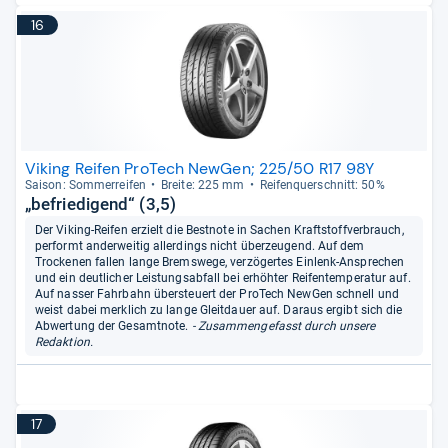
16
Viking Reifen ProTech NewGen; 225/50 R17 98Y
Sai­son: Som­mer­rei­fen
Breite: 225 mm
Rei­fen­quer­schnitt: 50%
„befriedigend“ (3,5)
Der Viking-Reifen erzielt die Bestnote in Sachen Kraftstoffverbrauch,
performt anderweitig allerdings nicht überzeugend. Auf dem
Trockenen fallen lange Bremswege, verzögertes Einlenk-Ansprechen
und ein deutlicher Leistungsabfall bei erhöhter Reifentemperatur auf.
Auf nasser Fahrbahn übersteuert der ProTech NewGen schnell und
weist dabei merklich zu lange Gleitdauer auf. Daraus ergibt sich die
Abwertung der Gesamtnote.
- Zusammengefasst durch unsere
Redaktion.
17