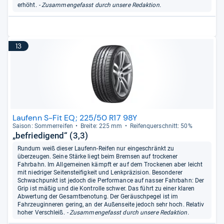
erhöht.
- Zusammengefasst durch unsere Redaktion.
13
Laufenn S-Fit EQ; 225/50 R17 98Y
Sai­son: Som­mer­rei­fen
Breite: 225 mm
Rei­fen­quer­schnitt: 50%
„befriedigend“ (3,3)
Rundum weiß dieser Laufenn-Reifen nur eingeschränkt zu
überzeugen. Seine Stärke liegt beim Bremsen auf trockener
Fahrbahn. Im Allgemeinen kämpft er auf dem Trockenen aber leicht
mit niedriger Seitensteifigkeit und Lenkpräzision. Besonderer
Schwachpunkt ist jedoch die Performance auf nasser Fahrbahn: Der
Grip ist mäßig und die Kontrolle schwer. Das führt zu einer klaren
Abwertung der Gesamtbenotung. Der Geräuschpegel ist im
Fahrzeuginneren gering, an der Außenseite jedoch sehr hoch. Relativ
hoher Verschleiß.
- Zusammengefasst durch unsere Redaktion.