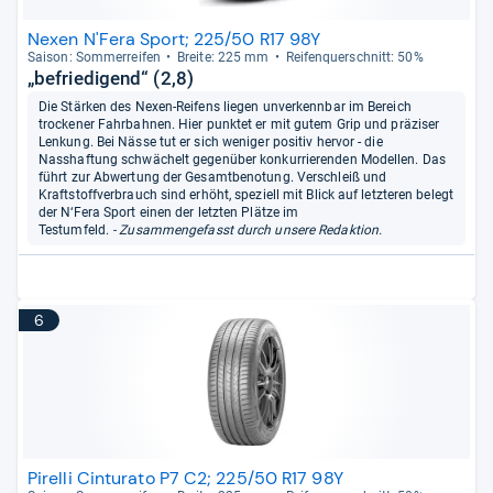
Nexen N'Fera Sport; 225/50 R17 98Y
Sai­son: Som­mer­rei­fen
Breite: 225 mm
Rei­fen­quer­schnitt: 50%
„befriedigend“ (2,8)
Die Stärken des Nexen-Reifens liegen unverkennbar im Bereich
trockener Fahrbahnen. Hier punktet er mit gutem Grip und präziser
Lenkung. Bei Nässe tut er sich weniger positiv hervor - die
Nasshaftung schwächelt gegenüber konkurrierenden Modellen. Das
führt zur Abwertung der Gesamtbenotung. Verschleiß und
Kraftstoffverbrauch sind erhöht, speziell mit Blick auf letzteren belegt
der N‘Fera Sport einen der letzten Plätze im
Testumfeld.
- Zusammengefasst durch unsere Redaktion.
6
Pirelli Cinturato P7 C2; 225/50 R17 98Y