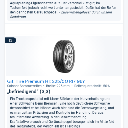
Aquaplaning-Eigenschaften auf. Der Verschleiß ist gut, im
Testumfeld jedoch recht weit unten angesiedelt. Dafür hat der Reifen
den geringsten Geräuschpegel.
- Zusammengefasst durch unsere
Redaktion.
13
Giti Tire Premium H1; 225/50 R17 98Y
Sai­son: Som­mer­rei­fen
Breite: 225 mm
Rei­fen­quer­schnitt: 50%
„befriedigend“ (3,3)
Ein Trockenspezialist mit klarer Stärke in der Kurvenhaftung und
einer Schwäche beim Bremsen. Eine noch deutlichere Schwäche
demonstriert er bei Nässe: Auch hier sind die Bremswege lang, und
es mangelt an Präzision und Kontrolle im Handling. Daraus
resultiert eine Abwertung in der Gesamtbenotung.
Kraftstoffverbrauch und Geräuschpegel bewegen sich im Mittelfeld
des Testumfelds, der Verschleiß ist allerdings