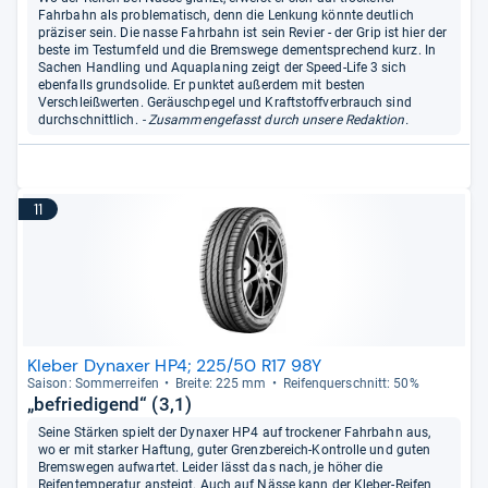
Fahrbahn als problematisch, denn die Lenkung könnte deutlich
präziser sein. Die nasse Fahrbahn ist sein Revier - der Grip ist hier der
beste im Testumfeld und die Bremswege dementsprechend kurz. In
Sachen Handling und Aquaplaning zeigt der Speed-Life 3 sich
ebenfalls grundsolide. Er punktet außerdem mit besten
Verschleißwerten. Geräuschpegel und Kraftstoffverbrauch sind
durchschnittlich.
- Zusammengefasst durch unsere Redaktion.
11
Kleber Dynaxer HP4; 225/50 R17 98Y
Sai­son: Som­mer­rei­fen
Breite: 225 mm
Rei­fen­quer­schnitt: 50%
„befriedigend“ (3,1)
Seine Stärken spielt der Dynaxer HP4 auf trockener Fahrbahn aus,
wo er mit starker Haftung, guter Grenzbereich-Kontrolle und guten
Bremswegen aufwartet. Leider lässt das nach, je höher die
Reifentemperatur ansteigt. Auch auf Nässe kann der Kleber-Reifen