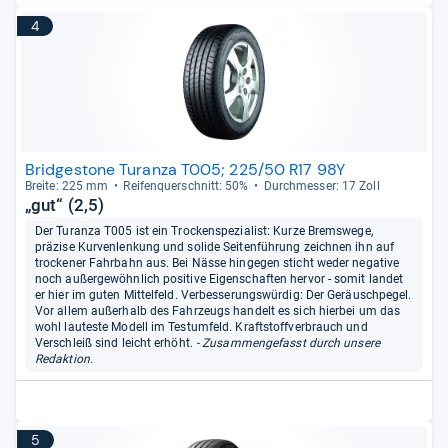
4
Bridgestone Turanza T005; 225/50 R17 98Y
Breite: 225 mm
Rei­fen­quer­schnitt: 50%
Durch­mes­ser: 17 Zoll
„gut“ (2,5)
Der Turanza T005 ist ein Trockenspezialist: Kurze Bremswege,
präzise Kurvenlenkung und solide Seitenführung zeichnen ihn auf
trockener Fahrbahn aus. Bei Nässe hingegen sticht weder negative
noch außergewöhnlich positive Eigenschaften hervor - somit landet
er hier im guten Mittelfeld. Verbesserungswürdig: Der Geräuschpegel.
Vor allem außerhalb des Fahrzeugs handelt es sich hierbei um das
wohl lauteste Modell im Testumfeld. Kraftstoffverbrauch und
Verschleiß sind leicht erhöht.
- Zusammengefasst durch unsere
Redaktion.
5