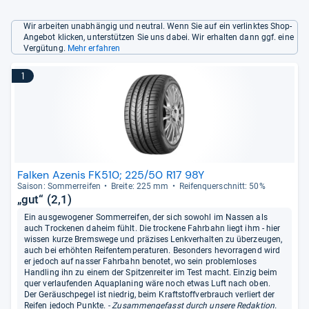
Wir arbeiten unabhängig und neutral. Wenn Sie auf ein verlinktes Shop-
Angebot klicken, unterstützen Sie uns dabei. Wir erhalten dann ggf. eine
Vergütung.
Mehr erfahren
1
Falken Azenis FK510; 225/50 R17 98Y
Sai­son: Som­mer­rei­fen
Breite: 225 mm
Rei­fen­quer­schnitt: 50%
„gut“ (2,1)
Ein ausgewogener Sommerreifen, der sich sowohl im Nassen als
auch Trockenen daheim fühlt. Die trockene Fahrbahn liegt ihm - hier
wissen kurze Bremswege und präzises Lenkverhalten zu überzeugen,
auch bei erhöhten Reifentemperaturen. Besonders hevorragend wird
er jedoch auf nasser Fahrbahn benotet, wo sein problemloses
Handling ihn zu einem der Spitzenreiter im Test macht. Einzig beim
quer verlaufenden Aquaplaning wäre noch etwas Luft nach oben.
Der Geräuschpegel ist niedrig, beim Kraftstoffverbrauch verliert der
Reifen jedoch Punkte.
- Zusammengefasst durch unsere Redaktion.