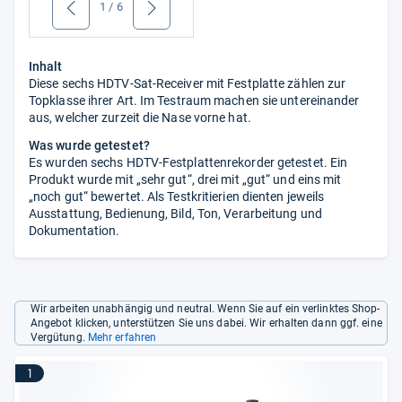
1
/
6
zurück
weiter
Inhalt
Diese sechs HDTV-Sat-Receiver mit Festplatte zählen zur
Topklasse ihrer Art. Im Testraum machen sie untereinander
aus, welcher zurzeit die Nase vorne hat.
Was wurde getestet?
Es wurden sechs HDTV-Festplattenrekorder getestet. Ein
Produkt wurde mit „sehr gut“, drei mit „gut“ und eins mit
„noch gut“ bewertet. Als Testkritierien dienten jeweils
Ausstattung, Bedienung, Bild, Ton, Verarbeitung und
Dokumentation.
Wir arbeiten unabhängig und neutral. Wenn Sie auf ein verlinktes Shop-
Angebot klicken, unterstützen Sie uns dabei. Wir erhalten dann ggf. eine
Vergütung.
Mehr erfahren
1