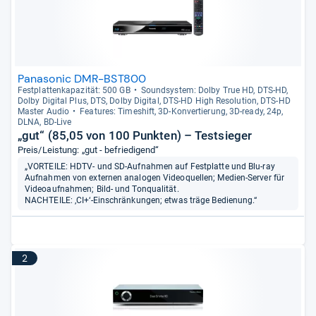
Panasonic DMR-BST800
Fest­plat­ten­ka­pa­zi­tät: 500 GB
Sound­sys­tem: Dolby True HD, DTS-​HD,
Dolby Digi­tal Plus, DTS, Dolby Digi­tal, DTS-​HD High Reso­lu­tion, DTS-​HD
Mas­ter Audio
Fea­tu­res: Times­hift, 3D-​Kon­ver­tie­rung, 3D-​ready, 24p,
DLNA, BD-​Live
„gut“ (85,05 von 100 Punkten) – Testsieger
Preis/Leistung: „gut - befriedigend“
„VORTEILE: HDTV- und SD-Aufnahmen auf Festplatte und Blu-ray
Aufnahmen von externen analogen Videoquellen; Medien-Server für
Videoaufnahmen; Bild- und Tonqualität.
NACHTEILE: ‚CI+‘-Einschränkungen; etwas träge Bedienung.“
2