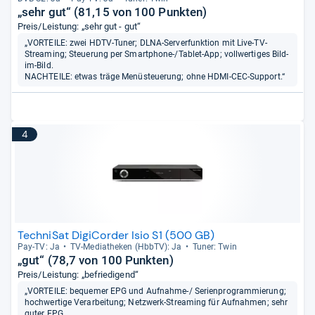
„sehr gut“ (81,15 von 100 Punkten)
Preis/Leistung: „sehr gut - gut“
„VORTEILE: zwei HDTV-Tuner; DLNA-Serverfunktion mit Live-TV-
Streaming; Steuerung per Smartphone-/Tablet-App; vollwertiges Bild-
im-Bild.
NACHTEILE: etwas träge Menüsteuerung; ohne HDMI-CEC-Support.“
4
TechniSat DigiCorder Isio S1 (500 GB)
Pay-​TV: Ja
TV-​Media­the­ken (HbbTV): Ja
Tuner: Twin
„gut“ (78,7 von 100 Punkten)
Preis/Leistung: „befriedigend“
„VORTEILE: bequemer EPG und Aufnahme-/ Serienprogrammierung;
hochwertige Verarbeitung; Netzwerk-Streaming für Aufnahmen; sehr
guter EPG.