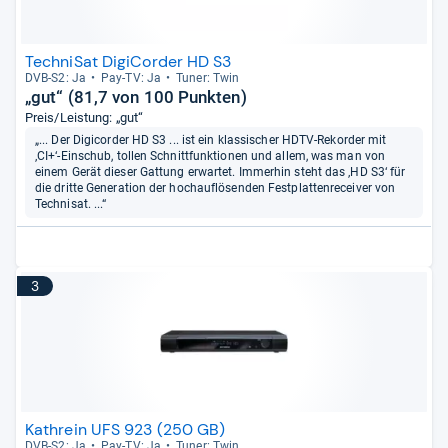
TechniSat DigiCorder HD S3
DVB-​S2: Ja
Pay-​TV: Ja
Tuner: Twin
„gut“ (81,7 von 100 Punkten)
Preis/Leistung: „gut“
„... Der Digicorder HD S3 ... ist ein klassischer HDTV-Rekorder mit
‚CI+‘-Einschub, tollen Schnittfunktionen und allem, was man von
einem Gerät dieser Gattung erwartet. Immerhin steht das ‚HD S3‘ für
die dritte Generation der hochauflösenden Festplattenreceiver von
Technisat. ...“
3
Kathrein UFS 923 (250 GB)
DVB-​S2: Ja
Pay-​TV: Ja
Tuner: Twin