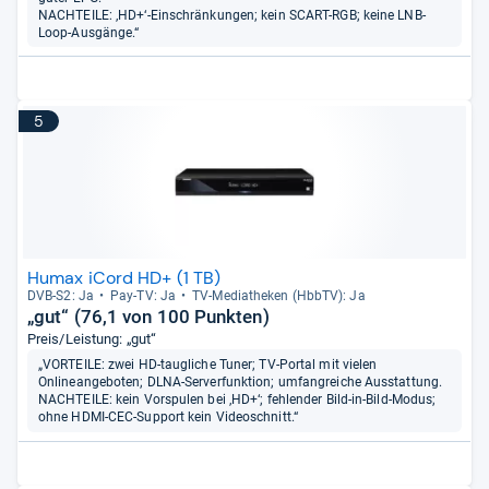
NACHTEILE: ‚HD+‘-Einschränkungen; kein SCART-RGB; keine LNB-
Loop-Ausgänge.“
5
Humax iCord HD+ (1 TB)
DVB-​S2: Ja
Pay-​TV: Ja
TV-​Media­the­ken (HbbTV): Ja
„gut“ (76,1 von 100 Punkten)
Preis/Leistung: „gut“
„VORTEILE: zwei HD-taugliche Tuner; TV-Portal mit vielen
Onlineangeboten; DLNA-Serverfunktion; umfangreiche Ausstattung.
NACHTEILE: kein Vorspulen bei ‚HD+‘; fehlender Bild-in-Bild-Modus;
ohne HDMI-CEC-Support kein Videoschnitt.“