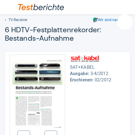
TV-Receiver
Wir sind nachhaltig
Suc
6 HDTV-​Fest­plat­ten­re­korder:
Geben
Bestands-​Auf­nahme
Sie
mindest
drei
Zeichen
ein.
SAT+KABEL
Vorschl
Ausgabe:
3-4/2012
erschei
Erschienen:
02/2012
automat
und
lassen
sich
mit
den
Pfeiltas
auswähl