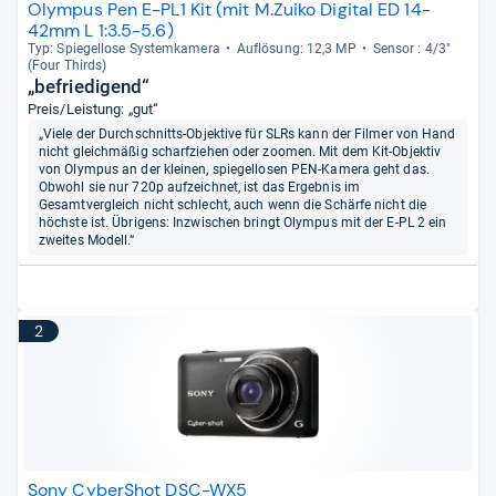
Olympus Pen E-PL1 Kit (mit M.Zuiko Digital ED 14-
42mm L 1:3.5-5.6)
Typ: Spie­gel­lose Sys­tem­ka­mera
Auf­lö­sung: 12,3 MP
Sen­sor : 4/3"
(Four Thirds)
„befriedigend“
Preis/Leistung: „gut“
„Viele der Durchschnitts-Objektive für SLRs kann der Filmer von Hand
nicht gleichmäßig scharfziehen oder zoomen. Mit dem Kit-Objektiv
von Olympus an der kleinen, spiegellosen PEN-Kamera geht das.
Obwohl sie nur 720p aufzeichnet, ist das Ergebnis im
Gesamtvergleich nicht schlecht, auch wenn die Schärfe nicht die
höchste ist. Übrigens: Inzwischen bringt Olympus mit der E-PL 2 ein
zweites Modell.“
2
Sony CyberShot DSC-WX5