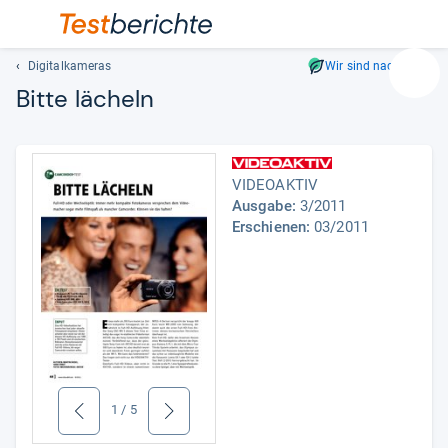
Digitalkameras
Wir sind nachhaltig
Suc
Bitte lächeln
Geben
Sie
mindest
drei
VIDEOAKTIV
Zeichen
Ausgabe:
3/2011
ein.
Erschienen:
03/2011
Vorschl
erschei
automat
und
lassen
sich
mit
den
1
/
5
zurück
weiter
Pfeiltas
auswähl