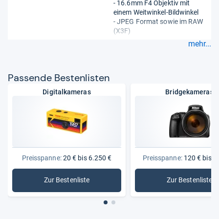
- 16.6mm F4 Objektiv mit
einem Weitwinkel-Bildwinkel
- JPEG Format sowie im RAW
(X3F)
mehr...
Pas­sende Bes­ten­lis­ten
Digitalkameras
Bridgekameras
Preisspanne:
20 € bis 6.250 €
Preisspanne:
120 € bis 2
Zur Bestenliste
Zur Bestenliste
: Digitalkameras
: Bridgek