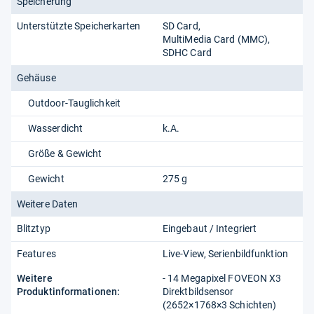
Speicherung
Unterstützte Speicherkarten
SD Card
MultiMedia Card (MMC)
SDHC Card
Gehäuse
Outdoor-Tauglichkeit
Wasserdicht
k.A.
Größe & Gewicht
Gewicht
275 g
Weitere Daten
Blitztyp
Eingebaut / Integriert
Features
Live-View
Serienbildfunktion
Weitere
- 14 Megapixel FOVEON X3
Produktinformationen:
Direktbildsensor
(2652×1768×3 Schichten)