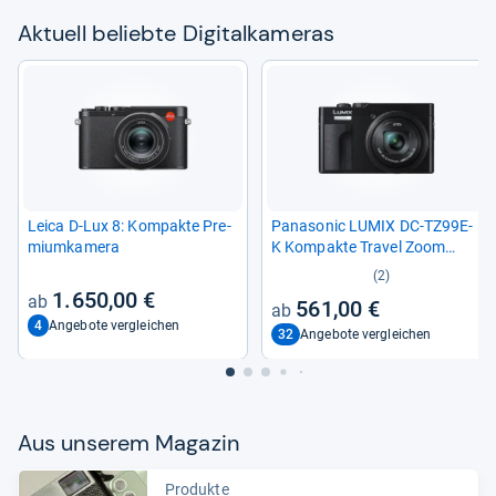
Aktu­ell beliebte Digi­tal­ka­me­ras
Leica D-​Lux 8: Kom­pakte Pre­
Pana­so­nic LUMIX DC-​TZ99E-​
mi­um­ka­mera
K Kom­pakte Tra­vel Zoom
Kamera
(2)
1.650,00 €
561,00 €
4
Angebote vergleichen
32
Angebote vergleichen
Aus unse­rem Maga­zin
Produkte