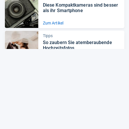
Diese Kom­pakt­ka­me­ras sind bes­ser
als ihr Smart­phone
Zum Artikel
Tipps
So zau­bern Sie atem­be­rau­bende
Hoch­zeits­fo­tos
Zum Artikel
Alle Preise sind Gesamtpreise inkl. aktuell geltender gesetzlicher
Umsatzsteuer. Versandkosten werden ggf. gesondert
berechnet. Maßgeblich sind der Gesamtpreis und die
Versandkosten, die der jeweilige Shop zum Zeitpunkt des
Kaufes anbietet.
Mehr Infos dazu in unseren FAQs