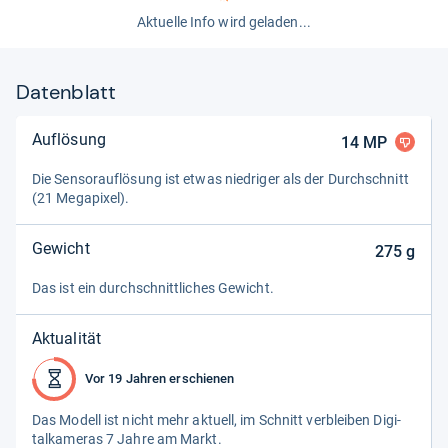
Aktuelle Info wird geladen...
Datenblatt
Auflösung
14
MP
Die Sen­sorauf­lö­sung ist etwas nied­ri­ger als der Durch­schnitt
(21 Mega­pi­xel).
Gewicht
275
g
Das ist ein durch­schnitt­li­ches Gewicht.
Aktualität
Vor 19 Jahren erschienen
Das Modell ist nicht mehr aktu­ell, im Schnitt ver­blei­ben Digi­
tal­ka­me­ras 7 Jahre am Markt.