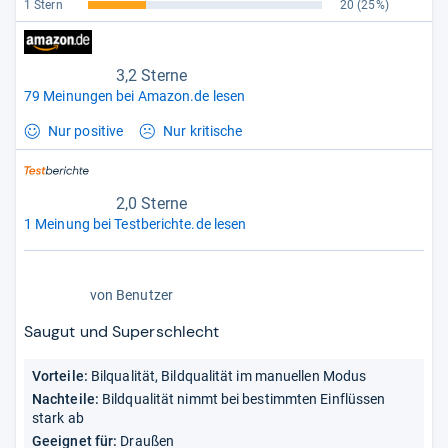
1 Stern
20
(25%)
3,2 Sterne
79 Meinungen bei Amazon.de lesen
Nur positive
Nur kritische
2,0 Sterne
1 Meinung bei Testberichte.de lesen
2,0
von
Benutzer
von
5
Saugut und Superschlecht
Sternen
Vorteile:
Bilqualität, Bildqualität im manuellen Modus
Nachteile:
Bildqualität nimmt bei bestimmten Einflüssen
stark ab
Geeignet für:
Draußen