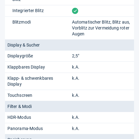
vorhanden
Integrierter Blitz
Blitzmodi
Automatischer Blitz
Blitz aus
Vorblitz zur Vermeidung roter
Augen
Display & Sucher
Displaygröße
2,5"
Klappbares Display
k.A.
Klapp- & schwenkbares
k.A.
Display
Touchscreen
k.A.
Filter & Modi
HDR-Modus
k.A.
Panorama-Modus
k.A.