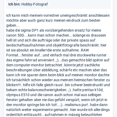
Ich bin:
Hobby-Fotograf
ich kann mich meinem vorredner uneingeschränkt anschliessen
möchte aber auch ganz kurz meinen eindruck zum besten
geben...
habe die sigma DP1 als vorübergehenden ersatz für meine
canon 50D....kann man schon machen...solange es draussen
hell ist und sich die aufträge oder der private spass auf
landschaftsaufnahmen und objektfotografie beschränkt. hier
ist sie absolut ein knaller!die erste aufnahme..RAW
Format...fenster auf...und einfach mal drei stockwerke runter
das eigene fahrrad anversiert..;)...das gemachte bild später auf
dem computer-monitor betrachtet..könnte jetzt sachliche
beschreibungen über abbildung, schärfe etc machen aber das
kann ich mir sparen denn beim blick auf meinen monitor dachte
ich tatsächlich schon wieder aus meinem heimischen fenster zu
blicken!!!..hilfe ich falle gleich raus!..bin schwer beeindruckt und
bekam echte balanceschwierigkeiten..;)..hatte pentax k10d,
olympus E510 und die canon auch schon mal aus selbigen
fenster gehalten aber nie das gefühl verspürt, wenn ich jetzt in
den monitor springe bin ich tot!...;)..realismus pur!..habe dann
natürlich weiter experimente gemacht..hier wurde ich allerdings
ordentlich enttäuscht...aufnahmen in mässig beleuchteten