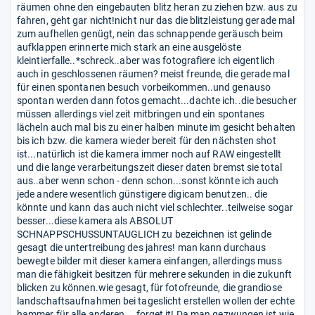
räumen ohne den eingebauten blitz heran zu ziehen bzw. aus zu
fahren, geht gar nicht!nicht nur das die blitzleistung gerade mal
zum aufhellen genügt, nein das schnappende geräusch beim
aufklappen erinnerte mich stark an eine ausgelöste
kleintierfalle..*schreck..aber was fotografiere ich eigentlich
auch in geschlossenen räumen? meist freunde, die gerade mal
für einen spontanen besuch vorbeikommen..und genauso
spontan werden dann fotos gemacht...dachte ich..die besucher
müssen allerdings viel zeit mitbringen und ein spontanes
lächeln auch mal bis zu einer halben minute im gesicht behalten
bis ich bzw. die kamera wieder bereit für den nächsten shot
ist...natürlich ist die kamera immer noch auf RAW eingestellt
und die lange verarbeitungszeit dieser daten bremst sie total
aus..aber wenn schon - denn schon...sonst könnte ich auch
jede andere wesentlich günstigere digicam benutzen.. die
könnte und kann das auch nicht viel schlechter..teilweise sogar
besser...diese kamera als ABSOLUT
SCHNAPPSCHUSSUNTAUGLICH zu bezeichnen ist gelinde
gesagt die untertreibung des jahres! man kann durchaus
bewegte bilder mit dieser kamera einfangen, allerdings muss
man die fähigkeit besitzen für mehrere sekunden in die zukunft
blicken zu können.wie gesagt, für fotofreunde, die grandiose
landschaftsaufnahmen bei tageslicht erstellen wollen der echte
hammer für alle anderen....forget it! Da man gezwungen ist wie