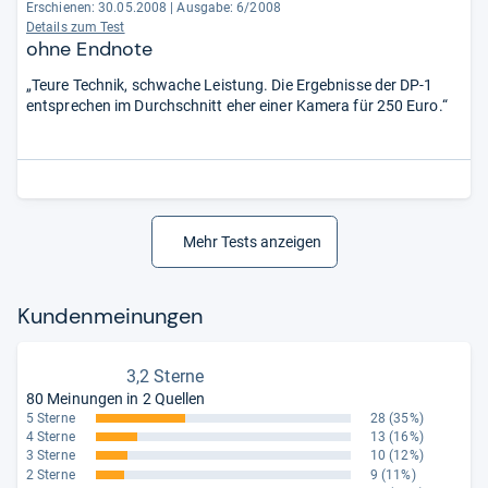
Erschienen: 30.05.2008
|
Ausgabe: 6/2008
Details zum Test
ohne Endnote
„Teure Technik, schwache Leistung. Die Ergebnisse der DP-1
entsprechen im Durchschnitt eher einer Kamera für 250 Euro.“
Mehr Tests anzeigen
Kun­den­mei­nun­gen
3,2 Sterne
80 Meinungen in 2 Quellen
5 Sterne
28
(35%)
4 Sterne
13
(16%)
3 Sterne
10
(12%)
2 Sterne
9
(11%)