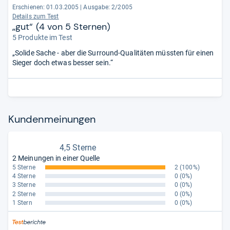
Erschienen: 01.03.2005
|
Ausgabe: 2/2005
Details zum Test
„gut“ (4 von 5 Sternen)
5 Produkte im Test
„Solide Sache - aber die Surround-Qualitäten müssten für einen
Sieger doch etwas besser sein.“
Kun­den­mei­nun­gen
4,5 Sterne
2 Meinungen in einer Quelle
5 Sterne
2
(100%)
4 Sterne
0
(0%)
3 Sterne
0
(0%)
2 Sterne
0
(0%)
1 Stern
0
(0%)