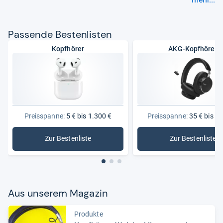
Pas­sende Bes­ten­lis­ten
Kopfhörer
AKG-Kopfhörer
Preisspanne:
5 € bis 1.300 €
Preisspanne:
35 € bis 1.
Zur Bestenliste
Zur Bestenliste
: Kopfhörer
: AKG-Kop
Aus unse­rem Maga­zin
Produkte