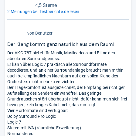
4,5 Sterne
2 Meinungen bei Testberichte.de lesen
4,5
von
Benutzer
von
5
Der Klang kommt ganz natürlich aus dem Raum!
Sternen
Der AKG 787 bietet für Musik, Musikvideos und Filme den
absoluten Surroundgenuss.
Er kann über Logic 7 praktisch alle Surroundformate
decodieren, und an einer Surroundanlage braucht man mithin
auch bei empfindlichen Nachbarn auf den vollen Klang des
Orchesters nicht mehr zu verzichten.
Der Tragekomfort ist ausgezeichnet, der Empfang bei richtiger
Aufstellung des Senders einwandfrei. Das geringe
Grundrauschen stört überhaupt nicht, dafür kann man sich frei
bewegen, kein langes Kabel mehr, das rumliegt.
Vier Hörformate sind verfügbar:
Dolby Surround Pro Logic
Logic 7
Stereo mit IVA (räumliche Erweiterung)
Normalstereo