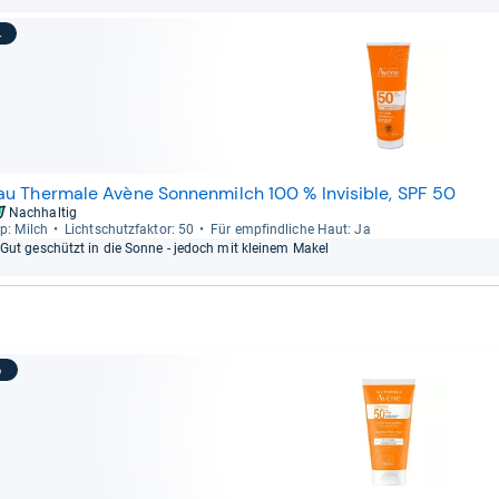
4
au Thermale Avène Sonnenmilch 100 % Invisible, SPF 50
Nachhaltig
p: Milch
Licht­schutz­fak­tor: 50
Für emp­find­li­che Haut: Ja
Gut geschützt in die Sonne -​ jedoch mit klei­nem Makel
5