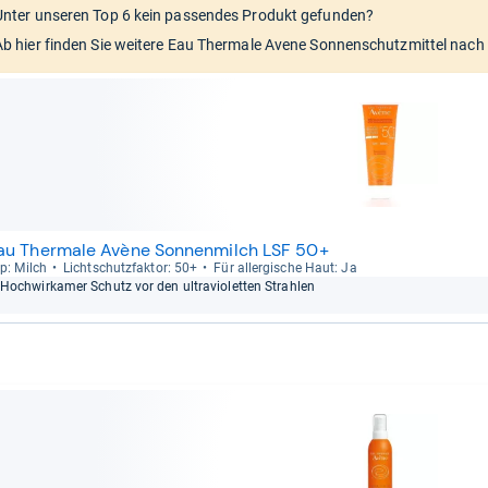
Unter unseren Top 6 kein passendes Produkt gefunden?
Ab hier finden Sie weitere Eau Thermale Avene Sonnenschutzmittel nach B
au Thermale Avène Sonnenmilch LSF 50+
p: Milch
Licht­schutz­fak­tor: 50+
Für all­er­gi­sche Haut: Ja
Hoch­wir­ka­mer Schutz vor den ultra­vio­let­ten Strah­len