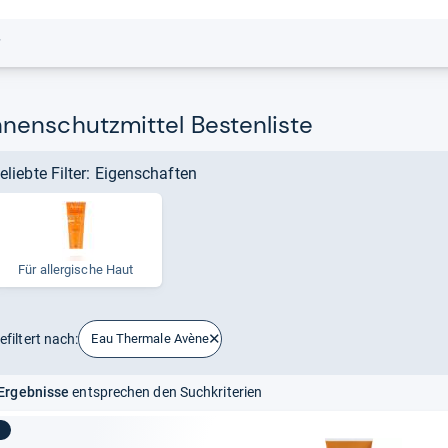
r
nenschutzmittel Bestenliste
eliebte Filter: Eigenschaften
Für all­er­gi­sche Haut
efiltert nach:
Eau Thermale Avène
Ergebnisse
entsprechen den Suchkriterien