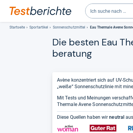
Geben
Sie
Startseite
Sportartikel
Sonnenschutzmittel
Eau Thermale Avene Sonne
mindestens
Die bes­ten Eau The
drei
Zeichen
be­ra­tung
ein.
Vorschläge
erscheinen
automatisch
Avène konzentriert sich auf UV-Schut
und
„weiße“ Sonnenschutzlinie mit miner
lassen
sich
Mit Tests und Meinungen verschaff
mit
Thermale Avene Sonnenschutzmittel
den
Pfeiltasten
Diese Quellen haben wir
neutral
aus
auswählen.