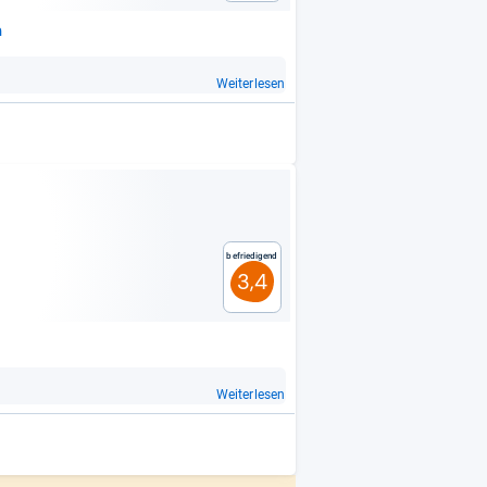
h
Weiterlesen
Befriedigend
3,4
Weiterlesen