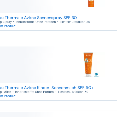
au Thermale Avène Sonnenspray SPF 30
p: Spray
Inhaltss­toffe: Ohne Para­ben
Licht­schutz­fak­tor: 30
um Produkt
au Thermale Avène Kinder-Sonnenmilch SPF 50+
p: Milch
Inhaltss­toffe: Ohne Par­fum
Licht­schutz­fak­tor: 50+
um Produkt