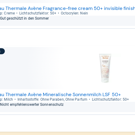
au Thermale Avène Fragrance-free cream 50+ invisible finis
p: Creme
Licht­schutz­fak­tor: 50+
Octo­cry­len: Nein
Gut geschützt in den Som­mer
6
au Thermale Avène Mineralische Sonnenmilch LSF 50+
p: Milch
Inhaltss­toffe: Ohne Para­ben, Ohne Par­fum
Licht­schutz­fak­tor: 50+
Nicht emp­feh­lens­wer­ter Son­nen­schutz