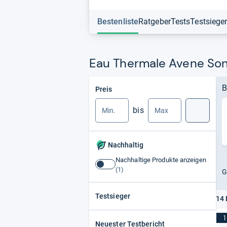
Bestenliste
Ratgeber
Tests
Testsiege
Eau Thermale Avene Son
Min.
Max.
B
Preis
bis
Suche
Nachhaltig
Nachhaltige Produkte anzeigen
Nachhaltige
G
Produkte
anzeigen
Testsieger
14 
1
Neuester Testbericht