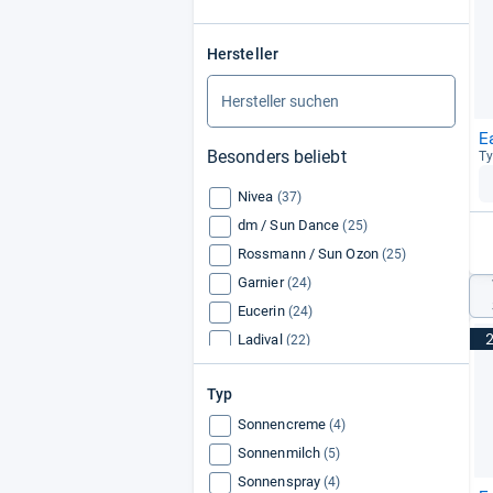
Hersteller
E
Besonders beliebt
Ty
Nivea
(37)
dm / Sun Dance
(25)
Rossmann / Sun Ozon
(25)
Garnier
(24)
Eucerin
(24)
Ladival
(22)
Piz Buin
(21)
Typ
Lancaster
(21)
Sonnencreme
La Roche-Posay
(4)
(21)
Sonnenmilch
(5)
Sonnenspray
(4)