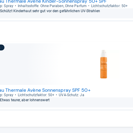
au Thermale Avène Kinder-Sonnenspray 50+ SPF
p: Spray
Inhaltss­toffe: Ohne Para­ben, Ohne Par­fum
Licht­schutz­fak­tor: 50+
Schützt Kin­der­haut sehr gut vor den gefähr­li­chen UV-​Strah­len
3
au Thermale Avène Sonnenspray SPF 50+
p: Spray
Licht­schutz­fak­tor: 50+
UVA-​Schutz: Ja
Etwas teu­rer, aber loh­nens­wert