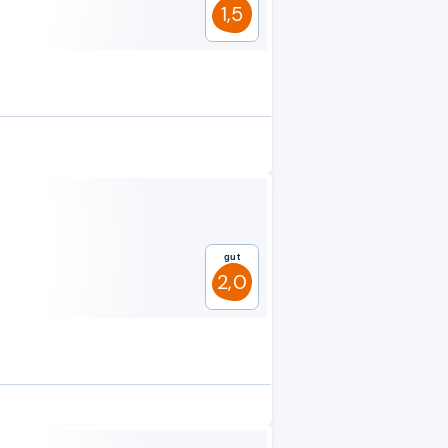
1,5
Gut
2,0