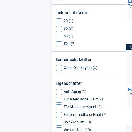
E
Ty
Lichtschutzfaktor
20
(1)
30
(3)
50
(1)
50+
(7)
Sonnenschutzfilter
Ohne Octocrylen
(3)
Eigenschaften
E
Anti-Aging
(1)
Ty
Für allergische Haut
(2)
Für Kinder geeignet
(3)
Für empfindliche Haut
(7)
UVA-Schutz
(10)
Wasserfest
(10)