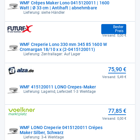
WMF Crêpes Maker Lono 0415120011 | 1600
Watt | Ø 33 cm | Antihaft | abnehmbare
Lieferung: siehe Händler
69,79 €
Bester
Preis
Versand:
0,00 €
WMF Creperie Lono 330 mm 345 85 1600 W
Cromargan 18/10 x x (2-0415120011)
Lieferung: Zentrallager: Auf Lager
75,90 €
Versand:
5,49 €
WMF 415120011 LONO Crepes-Maker
Lieferung: Lagernd, Lieferzeit 1-3 Werktage
77,85 €
Versand:
0,00 €
WMF LONO Creperie 0415120011 Crépes
Maker Silber, Schwarz
Lieferung: 3-4 Werktage