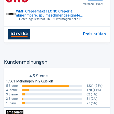
Versand:
4,95 €
WMF Crêpesmaker LONO Crêperie,
abnehmbare, spülmaschinengeeignete
Platte,
Lieferung: lieferbar - in 1-2 Werktagen bei dir
Preis prüfen
Kun­den­mei­nun­gen
4,5 Sterne
1.561 Meinungen in 2 Quellen
5 Sterne
1221
(78%)
4 Sterne
170
(11%)
3 Sterne
62
(4%)
2 Sterne
31
(2%)
1 Stern
77
(5%)