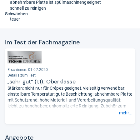
abnehmbare Platte ist spülmaschinengeeignet
schnell zu reinigen
Schwächen
teuer
Im Test der Fach­ma­ga­zine
Erschienen: 01.07.2020
Details zum Test
„sehr gut“ (1,1); Oberklasse
Stärken: nicht nur für Crêpes geeignet, vielseitig verwendbar;
einstellbare Temperatur; gute Beschichtung; abnehmbare Platte
mit Schutzrand; hohe Material- und Verarbeitungsqualität;
leicht zu handhaben; unkomplizierte Reinigung; Zubehör zum
Verteilen und Wenden des Teiges enthalten.
mehr...
Schwächen: -.
- Zusammengefasst durch unsere Redaktion.
Angebote