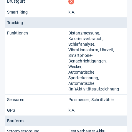
fehlt
Brustgurt
Smart Ring
k.A.
Tracking
Funktionen
Distanzmessung
Kalorienverbrauch
Schlafanalyse
Vibrationsalarm
Uhrzeit
Smartphone-
Benachrichtigungen
Wecker
Automatische
Sporterkennung
Automatische
(In-)Aktivitätsaufzeichnung
Sensoren
Pulsmesser
Schrittzähler
GPS
k.A.
Bauform
Stromversorgung
Fest verbauter Akku