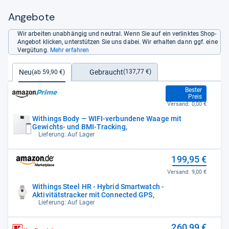
Angebote
Wir arbeiten unabhängig und neutral. Wenn Sie auf ein verlinktes Shop-
Angebot klicken, unterstützen Sie uns dabei. Wir erhalten dann ggf. eine
Vergütung.
Mehr erfahren
Gebraucht
Neu
(137,77 €)
(ab 59,90 €)
59,90 €
Bester
Preis
Versand:
0,00 €
Withings Body — WIFI-verbundene Waage mit
Gewichts- und BMI-Tracking,
Lieferung: Auf Lager
199,95 €
Versand:
9,00 €
Withings Steel HR - Hybrid Smartwatch -
Aktivitätstracker mit Connected GPS,
Lieferung: Auf Lager
260,99 €