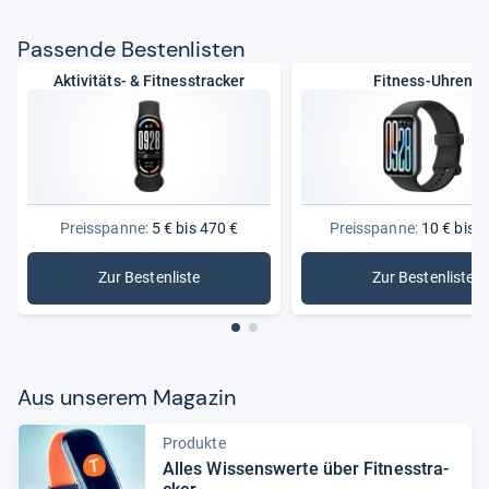
Pas­sende Bes­ten­lis­ten
Aktivitäts- & Fitnesstracker
Fitness-Uhren
Preisspanne:
5 € bis 470 €
Preisspanne:
10 € bis 2
Zur Bestenliste
Zur Bestenliste
: Aktivitäts- & Fitnesstracker
: Fitness
Aus unse­rem Maga­zin
Produkte
Alles Wis­sens­werte über Fit­ness­tra­