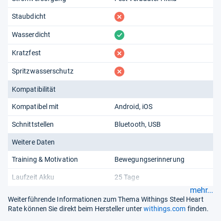
fehlt
Staubdicht
vorhanden
Wasserdicht
fehlt
Kratzfest
fehlt
Spritzwasserschutz
Kompatibilität
Kompatibel mit
Android
iOS
Schnittstellen
Bluetooth
USB
Weitere Daten
Training & Motivation
Bewegungserinnerung
Laufzeit Akku
25 Tage
mehr...
Weiterführende Informationen zum Thema Withings Steel Heart
Rate können Sie direkt beim Hersteller unter
withings.com
finden.