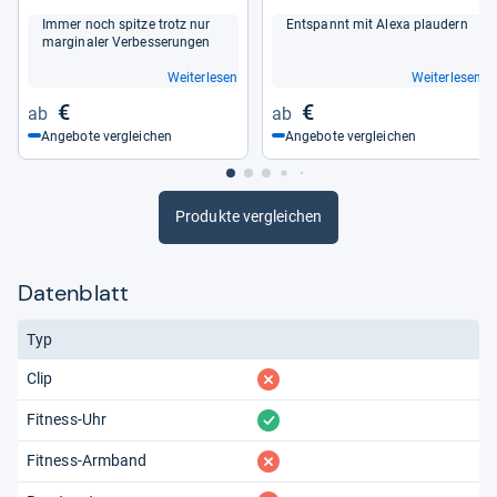
Immer noch spitze trotz nur
Ent­spannt mit Alexa plau­dern
mar­gi­na­ler Ver­bes­se­run­gen
Weiterlesen
Weiterlesen
€
€
Angebote vergleichen
Angebote vergleichen
Produkte vergleichen
Datenblatt
Typ
fehlt
Clip
vorhanden
Fitness-Uhr
fehlt
Fitness-Armband