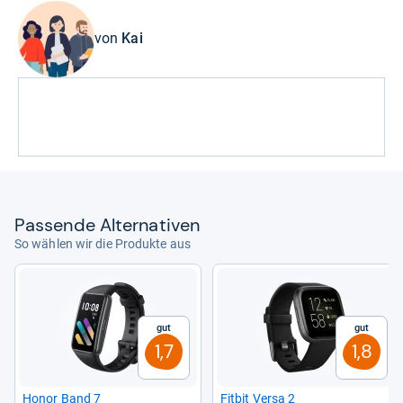
von
Kai
Pas­sende Alter­na­ti­ven
So wählen wir die Produkte aus
Gut
Gut
1,7
1,8
Honor Band 7
Fit­bit Versa 2