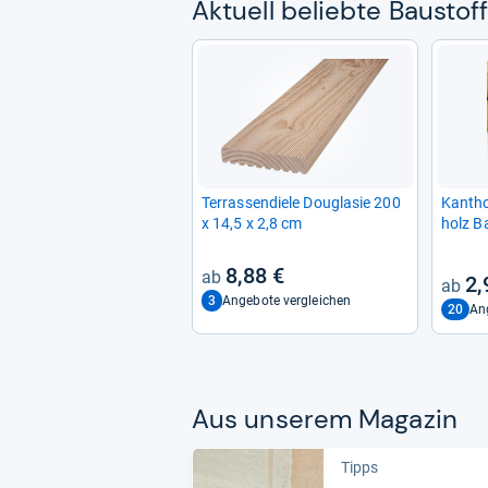
Aktu­ell beliebte Bau­sto
Ter­ras­sen­diele Dou­gla­sie 200
Kant­h
x 14,5 x 2,8 cm
holz Ba
Kon­str
8,88 €
2,
3
Angebote vergleichen
20
An
Aus unse­rem Maga­zin
Tipps