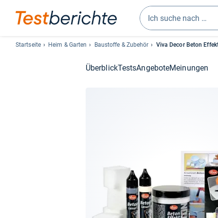
Geben
Sie
Startseite
Heim & Garten
Baustoffe & Zubehör
Viva Decor Beton Effek
mindestens
drei
Überblick
Tests
Angebote
Meinungen
Zeichen
ein.
Vorschläge
erscheinen
automatisch
und
lassen
sich
mit
den
Pfeiltasten
auswählen.