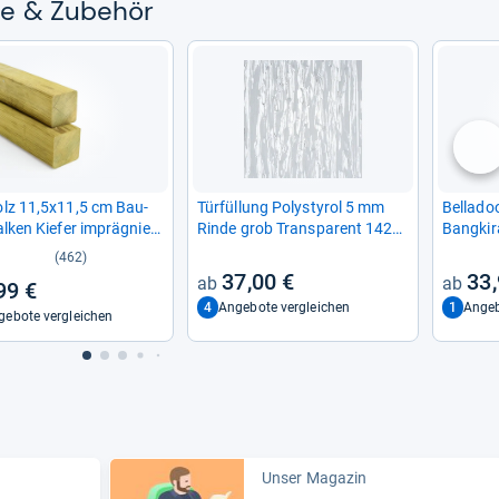
ffe & Zube­hör
nä
olz 11,5x11,5 cm Bau­
Tür­fül­lung Poly­sty­rol 5 mm
Bel­la­do
l­ken Kie­fer imprä­gniert
Rinde grob Trans­pa­rent 1420
Bang­ki­r
uk­tion Pfos­ten
mm x 535 mm
(462)
37,00 €
33,
99 €
4
1
Angebote vergleichen
Ange
gebote vergleichen
Unser Magazin