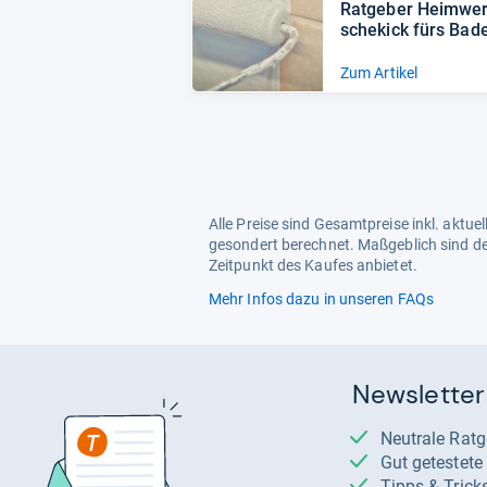
Rat­ge­ber Heim­wer­
sche­kick fürs Bad
Zum Artikel
Alle Preise sind Gesamtpreise inkl. aktu
gesondert berechnet. Maßgeblich sind de
Zeitpunkt des Kaufes anbietet.
Mehr Infos dazu in unseren FAQs
Newsletter
Neutrale Rat
Gut getestet
Tipps & Trick