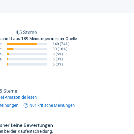
4,5 Sterne
schnitt aus
189 Meinungen in einer Quelle
e
140
(74%)
e
30
(16%)
e
9
(5%)
e
5
(3%)
5
(3%)
,5 Sterne
ei Amazon.de lesen
einungen
Nur kritische
Meinungen
isher keine Bewertungen
en bei der Kaufentscheidung.