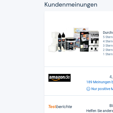
Kun­den­mei­nun­gen
Durch
5 Stern
4 Stern
3 Stern
2 Stern
1 Stern
4
189 Meinungen b
Nur positive
M
B
Helfen Sie ander