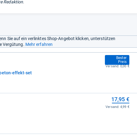
e Redaktion.
nn Sie auf ein verlinktes Shop-Angebot klicken, unterstützen
ine Vergütung.
Mehr erfahren
16,95 €
Bester
Preis
Versand:
0,00 €
beton-effekt-set
17,95 €
Versand:
4,99 €