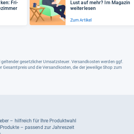
ken: Fri­
Lust auf mehr? Im Maga­zin
e­zim­mer
wei­ter­le­sen
Zum Artikel
ell geltender gesetzlicher Umsatzsteuer. Versandkosten werden ggf.
r Gesamtpreis und die Versandkosten, die der jeweilige Shop zum
geber – hilfreich für Ihre Produktwahl
e Produkte – passend zur Jahreszeit
s