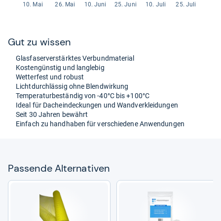
Gut zu wis­sen
Glas­fa­ser­ver­stärk­tes Ver­bund­ma­te­rial
Kos­ten­güns­tig und lang­le­big
Wet­ter­fest und robust
Licht­durch­läs­sig ohne Blend­wir­kung
Tem­pe­ra­tur­be­stän­dig von -​40°C bis +100°C
Ideal für Dachein­de­ckun­gen und Wand­ver­klei­dun­gen
Seit 30 Jah­ren bewährt
Ein­fach zu hand­ha­ben für ver­schie­dene Anwen­dun­gen
Pas­sende Alter­na­ti­ven