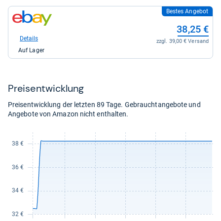
Bestes Angebot
zum
Shop:
38,25 €
bei
eBay
Details
zzgl. 39,00 € Versand
für
Auf Lager
38,25
kaufen.
Preis­ent­wick­lung
Preisentwicklung der letzten 89 Tage. Gebrauchtangebote und
Angebote von Amazon nicht enthalten.