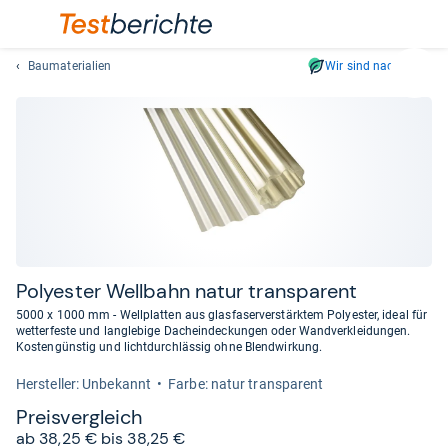
Baumaterialien
Wir sind nachhaltig
Suc
Geben
Sie
mindest
drei
Zeichen
ein.
Vorschl
erschei
automat
Poly­es­ter Well­bahn natur trans­pa­rent
und
5000 x 1000 mm - Wellplatten aus glasfaserverstärktem Polyester, ideal für
lassen
wetterfeste und langlebige Dacheindeckungen oder Wandverkleidungen.
Kostengünstig und lichtdurchlässig ohne Blendwirkung.
sich
mit
Her­stel­ler: Unbekannt
Farbe: natur transparent
den
Preis­ver­gleich
Pfeiltas
ab 38,25 € bis 38,25 €
auswähl