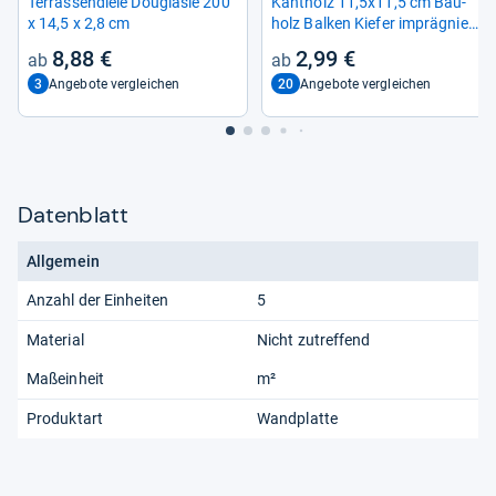
Ter­ras­sen­diele Dou­gla­sie 200
Kant­holz 11,5x11,5 cm Bau­
x 14,5 x 2,8 cm
holz Bal­ken Kie­fer imprä­gniert
Kon­struk­tion Pfos­ten
8,88 €
2,99 €
3
20
Angebote vergleichen
Angebote vergleichen
Datenblatt
Allgemein
Anzahl der Einheiten
5
Material
Nicht zutreffend
Maßeinheit
m²
Produktart
Wandplatte