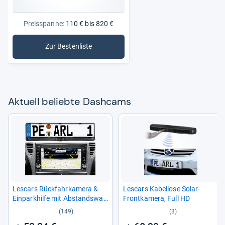
Preisspanne:
110 € bis 820 €
Zur Bestenliste
: Dashcams
Aktu­ell beliebte Das­h­cams
Les­cars Rück­fahr­ka­mera &
Les­cars Kabel­lose Solar-​
Ein­park­hilfe mit Abstands­war­
Front­ka­mera, Full HD
ner
(149)
(3)