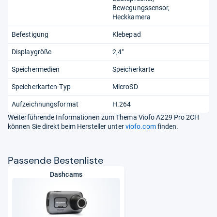
Bewegungssensor
Heckkamera
Befestigung
Klebepad
Displaygröße
2,4"
Speichermedien
Speicherkarte
Speicherkarten-Typ
MicroSD
Aufzeichnungsformat
H.264
Weiterführende Informationen zum Thema Viofo A229 Pro 2CH
können Sie direkt beim Hersteller unter
viofo.com
finden.
Pas­sende Bes­ten­liste
Dashcams