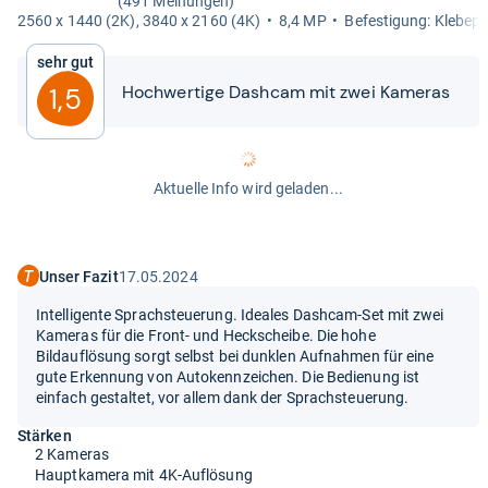
(491 Meinungen)
2560 x 1440 (2K), 3840 x 2160 (4K)
8,4 MP
Befes­ti­gung: Kle­be­p
Sehr gut
Hoch­wer­tige Das­h­cam mit zwei Kame­ras
1,5
Aktuelle Info wird geladen...
Unser Fazit
17.05.2024
Intelligente Sprachsteuerung. Ideales Dashcam-Set mit zwei
Kameras für die Front- und Heckscheibe. Die hohe
Bildauflösung sorgt selbst bei dunklen Aufnahmen für eine
gute Erkennung von Autokennzeichen. Die Bedienung ist
einfach gestaltet, vor allem dank der Sprachsteuerung.
Stärken
2 Kameras
Hauptkamera mit 4K-Auflösung