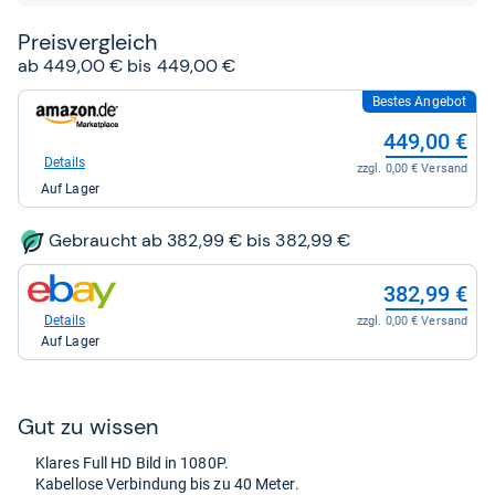
Sternen
Preis­ver­gleich
ab 449,00 € bis 449,00 €
Bestes Angebot
zum
Shop:
449,00 €
bei
Amazon.de
Details
zzgl. 0,00 € Versand
für
Auf Lager
449,00
kaufen.
Gebraucht ab 382,99 € bis 382,99 €
zum
382,99 €
Shop:
bei
Details
zzgl. 0,00 € Versand
eBay
Auf Lager
für
382,99
kaufen.
Gut zu wis­sen
Kla­res Full HD Bild in 1080P.
Kabel­lose Ver­bin­dung bis zu 40 Meter.