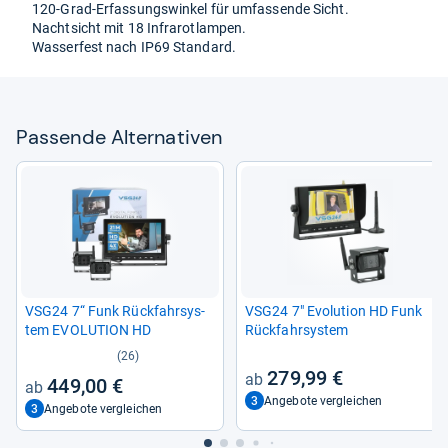
120-​Grad-​Erfas­sungs­win­kel für umfas­sende Sicht.
Nacht­sicht mit 18 Infra­rot­lam­pen.
Was­ser­fest nach IP69 Stan­dard.
Pas­sende Alter­na­ti­ven
VSG24 7“ Funk Rück­fahr­sys­
VSG24 7" Evo­lu­tion HD Funk
tem EVO­LU­TION HD
Rück­fahr­sys­tem
(26)
279,99 €
449,00 €
3
Angebote vergleichen
3
Angebote vergleichen