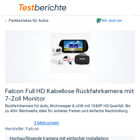
Parkkameras für Autos
Wir sind nachhaltig
Suc
Geben
Sie
mindest
drei
Zeichen
ein.
Vorschl
erschei
automat
Fal­con Full HD Kabel­lose Rück­fahr­ka­mera mit
und
7-​Zoll Moni­tor
lassen
Rückfahrkamera für Auto, Wohnwagen & LKW mit 1080P HD-Qualität. Bis
sich
zu 40m Reichweite, ideal für sicheres Parken und einfache Nachrüstung.
mit
den
3 Meinungen
5,0
Her­stel­ler: Falcon
Pfeiltas
von
auswähl
5
Hochauflösende Kamera mit einfacher Installation.