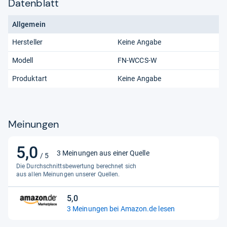
Datenblatt
Allgemein
Hersteller
Keine Angabe
Modell
FN-WCCS-W
Produktart
Keine Angabe
Meinungen
5,0
5,0
3 Meinungen aus einer Quelle
/ 5
von
Die Durchschnittsbewertung berechnet sich
5
aus allen Meinungen unserer Quellen.
Sternen
5,0
5,0
3 Meinungen bei Amazon.de lesen
von
5