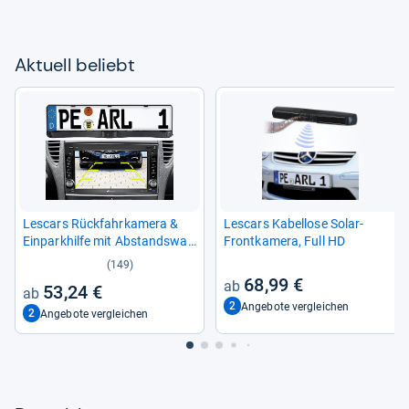
Aktu­ell beliebt
Les­cars Rück­fahr­ka­mera &
Les­cars Kabel­lose Solar-​
Ein­park­hilfe mit Abstands­war­
Front­ka­mera, Full HD
ner
(149)
68,99 €
53,24 €
2
Angebote vergleichen
2
Angebote vergleichen