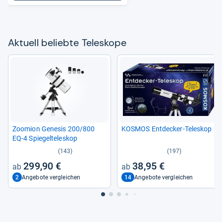
Aktu­ell beliebte Tele­skope
Zoo­mion Gene­sis 200/800
KOS­MOS Ent­de­cker-​Tele­skop
EQ-​4 Spie­gel­te­le­skop
(143)
(197)
299,90 €
38,95 €
2
14
Angebote vergleichen
Angebote vergleichen