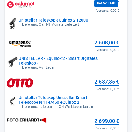
2.599,00 €
Bester Preis
Versand:
0,00 €
Unistellar Teleskop eQuinox 2 12000
Lieferung: Ca. 1-3 Monate Lieferzeit
2.608,00 €
Versand:
0,00 €
UNISTELLAR - Equinox 2 - Smart Digitales
Teleskop -
Lieferung: Auf Lager
2.687,85 €
Versand:
0,00 €
Unistellar Teleskop Unistellar Smart
Telescope N 114/450 eQuinox 2
Lieferung: lieferbar - in 3-4 Werktagen bei dir
2.699,00 €
Versand:
0,00 €