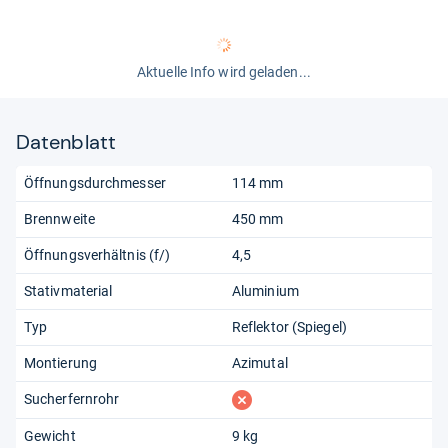
Aktuelle Info wird geladen...
Datenblatt
Öffnungsdurchmesser
114 mm
Brennweite
450 mm
Öffnungsverhältnis (f/)
4,5
Stativmaterial
Aluminium
Typ
Reflektor (Spiegel)
Montierung
Azimutal
fehlt
Sucherfernrohr
Gewicht
9 kg