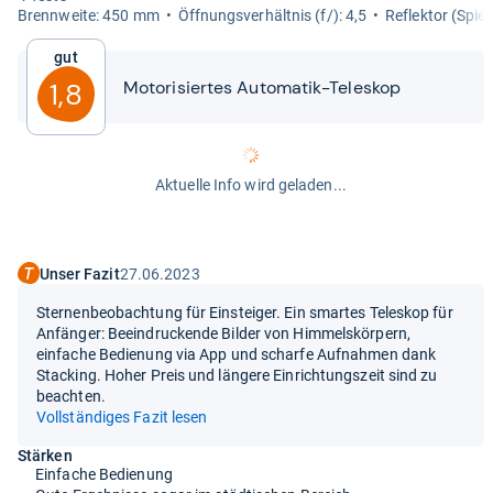
Brenn­weite: 450 mm
Öff­nungs­ver­hält­nis (f/): 4,5
Reflek­tor (Spie­
Gut
Moto­ri­sier­tes Auto­ma­tik-​​Tele­skop
1,8
Aktuelle Info wird geladen...
Unser Fazit
27.06.2023
Sternenbeobachtung für Einsteiger. Ein smartes Teleskop für
Anfänger: Beeindruckende Bilder von Himmelskörpern,
einfache Bedienung via App und scharfe Aufnahmen dank
Stacking. Hoher Preis und längere Einrichtungszeit sind zu
beachten.
Vollständiges Fazit lesen
Stärken
Einfache Bedienung