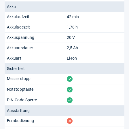
Akku
Akkulaufzeit
42 min
Akkuladezeit
1,78 h
Akkuspannung
20 V
Akkuausdauer
2,5 Ah
Akkuart
Li-Ion
Sicherheit
vorhanden
Messerstopp
vorhanden
Notstopptaste
vorhanden
PIN-Code-Sperre
Ausstattung
fehlt
Fernbedienung