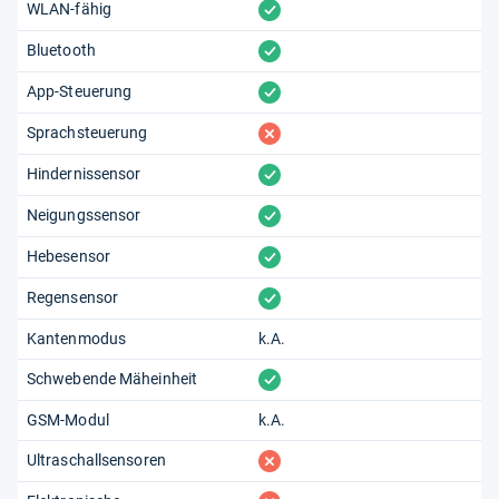
vorhanden
WLAN-fähig
vorhanden
Bluetooth
vorhanden
App-Steuerung
fehlt
Sprachsteuerung
vorhanden
Hindernissensor
vorhanden
Neigungssensor
vorhanden
Hebesensor
vorhanden
Regensensor
Kantenmodus
k.A.
vorhanden
Schwebende Mäheinheit
GSM-Modul
k.A.
fehlt
Ultraschallsensoren