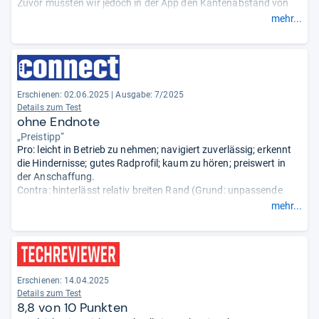
Zuvor mussten wir jedoch in der App den Kantenabstand von
‚mäßig‘ auf ,nah‘ umstellen. Die Voreinstellungen für den
mehr...
Mähplan passen hingegen gleich sehr gut, und der Roboter
fährt nicht überdurchschnittlich lange umher. ... Kleine
Einschränkungen gab es dennoch ... aber mit einem Software-
Update ... sollten auch diese kleinen Mankos vermeidbar sein.
...“
Erschienen: 02.06.2025
|
Ausgabe: 7/2025
Details zum Test
ohne Endnote
„Preistipp“
Pro: leicht in Betrieb zu nehmen; navigiert zuverlässig; erkennt
die Hindernisse; gutes Radprofil; kaum zu hören; preiswert in
der Anschaffung.
Contra: hinterlässt relativ breiten Rand (Grund: unpassende
Mähtellerposition); einfache App mit wenig Funktionsvielfalt -
mehr...
auf das Wesentliche beschränkt.
- Zusammengefasst durch
unsere Redaktion.
Erschienen: 14.04.2025
Details zum Test
8,8 von 10 Punkten