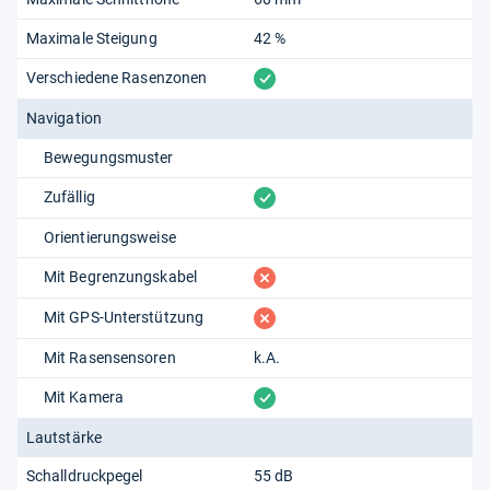
Maximale Steigung
42 %
vorhanden
Verschiedene Rasenzonen
Navigation
Bewegungsmuster
vorhanden
Zufällig
Orientierungsweise
fehlt
Mit Begrenzungskabel
fehlt
Mit GPS-Unterstützung
Mit Rasensensoren
k.A.
vorhanden
Mit Kamera
Lautstärke
Schalldruckpegel
55 dB