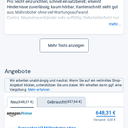
Pro: leicht einzurichten; schnell einsatzbereit; erkennt
Hindernisse zuverlässig; kaum hörbar; Kantenschnitt sieht gut
aus; Mähroboter ohne viel Wartungsaufwand.
Contra: Magnetsperrbänder sehr auffällig; Diebstahlschutz nur
mit Pin (kein 4G/eSIM/GPS); Bodenanker machen keinen
mehr...
robusten Eindruck; ohne Karte, Livestream des Bildes;
Schnittrichtung kann nicht variiert werden; App hat noch
Verbesserungspotential.
- Zusammengefasst durch unsere
Redaktion.
Mehr Tests anzeigen
Angebote
Wir arbeiten unabhängig und neutral. Wenn Sie auf ein verlinktes Shop-
Angebot klicken, unterstützen Sie uns dabei. Wir erhalten dann ggf. eine
Vergütung.
Mehr erfahren
Gebraucht
Neu
(457,64 €)
(648,31 €)
648,31 €
Versand:
0,00 €
Sunseeker V3 Mähroboter ohne