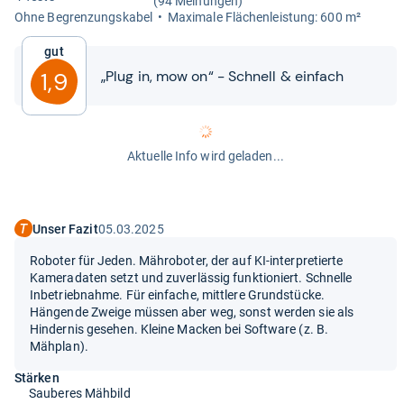
(94 Meinungen)
Ohne Begren­zungs­ka­bel
Maxi­male Flä­chen­leis­tung: 600 m²
Gut
„Plug in, mow on“ -​​ Schnell & ein­fach
1,9
Aktuelle Info wird geladen...
Unser Fazit
05.03.2025
Roboter für Jeden. Mähroboter, der auf KI-interpretierte
Kameradaten setzt und zuverlässig funktioniert. Schnelle
Inbetriebnahme. Für einfache, mittlere Grundstücke.
Hängende Zweige müssen aber weg, sonst werden sie als
Hindernis gesehen. Kleine Macken bei Software (z. B.
Mähplan).
Stärken
Sauberes Mähbild