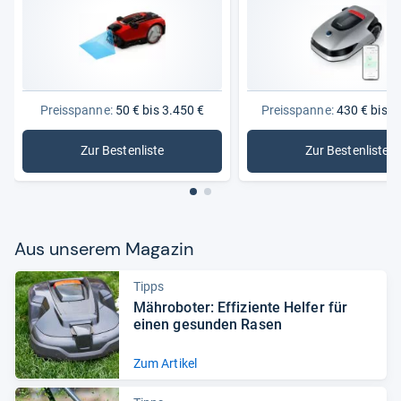
Preisspanne:
50 € bis 3.450 €
Preisspanne:
430 € bis 2
Zur Bestenliste
Zur Bestenliste
: Mähroboter
: Mährob
Aus unse­rem Maga­zin
Tipps
Mähro­bo­ter: Effi­zi­ente Hel­fer für
einen gesun­den Rasen
Zum Artikel