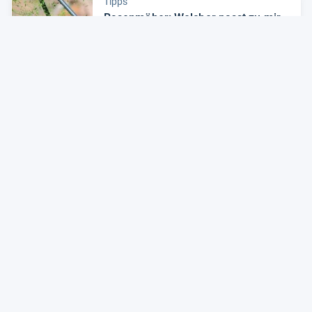
Tipps
Rasen­mä­her: Wel­cher passt zu mir
und mei­nem Gar­ten?
Zum Artikel
Alle Preise sind Gesamtpreise inkl. aktuell geltender gesetzlicher
Umsatzsteuer. Versandkosten werden ggf. gesondert
berechnet. Maßgeblich sind der Gesamtpreis und die
Versandkosten, die der jeweilige Shop zum Zeitpunkt des
Kaufes anbietet.
Mehr Infos dazu in unseren FAQs
Newsletter
Neutrale Ratgeber – hilfreich für Ihre