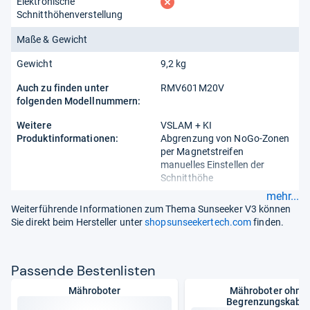
fehlt
Elektronische
Schnitthöhenverstellung
Maße & Gewicht
Gewicht
9,2 kg
Auch zu finden unter
RMV601M20V
folgenden Modellnummern:
Weitere
VSLAM + KI
Produktinformationen:
Abgrenzung von NoGo-Zonen
per Magnetstreifen
manuelles Einstellen der
Schnitthöhe
mehr...
Weiterführende Informationen zum Thema Sunseeker V3 können
Sie direkt beim Hersteller unter
shopsunseekertech.com
finden.
Pas­sende Bes­ten­lis­ten
Mähroboter
Mähroboter ohne
Begrenzungskabel