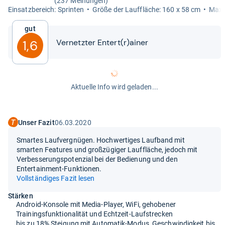
(237 Meinungen)
Ein­satz­be­reich: Sprin­ten
Größe der Lauf­flä­che: 160 x 58 cm
Maxi­
Gut
Ver­netz­ter Entert(r)ainer
1,6
Aktuelle Info wird geladen...
Unser Fazit
06.03.2020
Smartes Laufvergnügen. Hochwertiges Laufband mit
smarten Features und großzügiger Lauffläche, jedoch mit
Verbesserungspotenzial bei der Bedienung und den
Entertainment-Funktionen.
Vollständiges Fazit lesen
Stärken
Android-Konsole mit Media-Player, WiFi, gehobener
Trainingsfunktionalität und Echtzeit-Laufstrecken
bis zu 18% Steigung mit Automatik-Modus, Geschwindigkeit bis