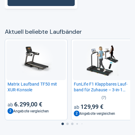
: Laufbänder
Aktu­ell beliebte Lauf­bän­der
Matrix Lauf­band TF50 mit
Fun­Life F1 Klapp­ba­res Lauf­
XUR-​Kon­sole
band für Zuhause – 3-​in-​1
Mini Lauf­band mit Hal­te­griff
(7)
6.299,00 €
129,99 €
2
Angebote vergleichen
2
Angebote vergleichen