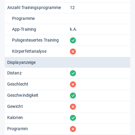
Anzahl Trainingsprogramme
12
Programme
App-Training
k.A.
vorhanden
Pulsgesteuertes Training
fehlt
Körperfettanalyse
Displayanzeige
vorhanden
Distanz
fehlt
Geschlecht
vorhanden
Geschwindigkeit
fehlt
Gewicht
vorhanden
Kalorien
fehlt
Programm