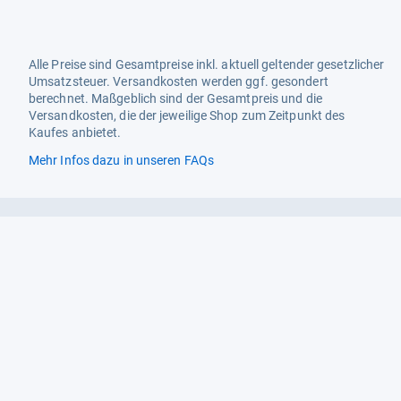
Alle Preise sind Gesamtpreise inkl. aktuell geltender gesetzlicher
Umsatzsteuer. Versandkosten werden ggf. gesondert
berechnet. Maßgeblich sind der Gesamtpreis und die
Versandkosten, die der jeweilige Shop zum Zeitpunkt des
Kaufes anbietet.
Mehr Infos dazu in unseren FAQs
Newsletter
Neutrale Ratgeber – hilfreich für Ihre
Produktwahl
Gut getestete Produkte – passend zur
Jahreszeit
Tipps & Tricks