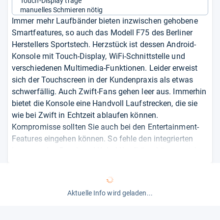
Touch-Display träge
manuelles Schmieren nötig
Immer mehr Laufbänder bieten inzwischen gehobene
Smartfeatures, so auch das Modell F75 des Berliner
Herstellers Sportstech. Herzstück ist dessen Android-
Konsole mit Touch-Display, WiFi-Schnittstelle und
verschiedenen Multimedia-Funktionen. Leider erweist
sich der Touchscreen in der Kundenpraxis als etwas
schwerfällig. Auch Zwift-Fans gehen leer aus. Immerhin
bietet die Konsole eine Handvoll Laufstrecken, die sie
wie bei Zwift in Echtzeit ablaufen können.
Kompromisse sollten Sie auch bei den Entertainment-
Features eingehen können. So fehle den integrierten
Lautsprecher Druck und Kabel-Kopfhörer können nicht
angeschlossen werden.
Beim Komfort schöpft das knapp 2.000 Euro teure und
Aktuelle Info wird geladen...
20 km/h schnelle F75 dafür aus dem Vollen. Beim
Hochklappen hilft eine Hydraulik und das Einstellen des