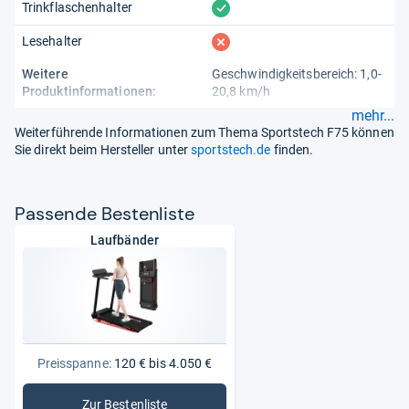
vorhanden
Trinkflaschenhalter
fehlt
Lesehalter
Weitere
Geschwindigkeitsbereich: 1,0-
Produktinformationen:
20,8 km/h
mehr...
Weiterführende Informationen zum Thema Sportstech F75 können
Sie direkt beim Hersteller unter
sportstech.de
finden.
Pas­sende Bes­ten­liste
Laufbänder
Preisspanne:
120 € bis 4.050 €
Zur Bestenliste