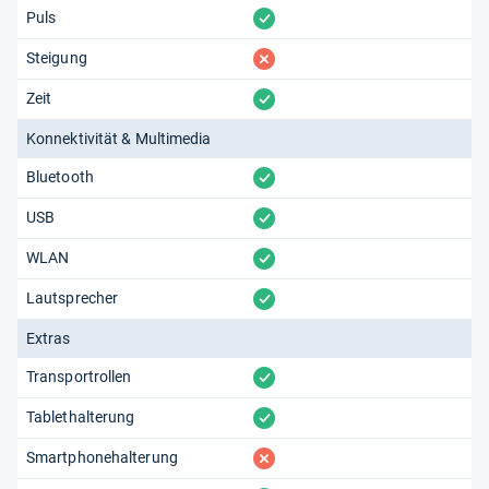
vorhanden
Puls
fehlt
Steigung
vorhanden
Zeit
Konnektivität & Multimedia
vorhanden
Bluetooth
vorhanden
USB
vorhanden
WLAN
vorhanden
Lautsprecher
Extras
vorhanden
Transportrollen
vorhanden
Tablethalterung
fehlt
Smartphonehalterung