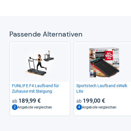
Pas­sende Alter­na­ti­ven
FUN­LIFE F4 Lauf­band für
Sport­stech Lauf­band sWalk
Zuhause mit Stei­gung
Lite
189,99 €
199,00 €
2
4
Angebote vergleichen
Angebote vergleichen