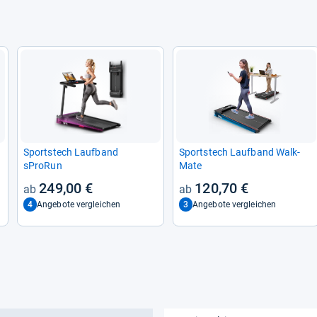
Sport­stech Lauf­band
Sport­stech Lauf­band Walk­
sProRun
Mate
249,00 €
120,70 €
4
3
Angebote vergleichen
Angebote vergleichen