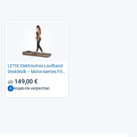
LETIX Elek­tri­sches Lauf­band
DeskWalk – Moto­ri­sier­tes Fit­
ness­ge­rät für Zuhause & Büro
149,00 €
4
Angebote vergleichen