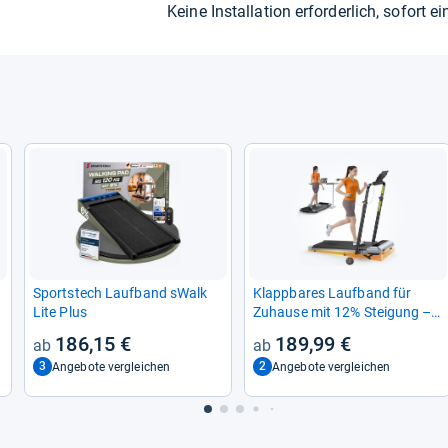
Keine Instal­la­tion erfor­der­lich, sofort ein
Sport­stech Lauf­band sWalk
Klapp­ba­res Lauf­band für
Lite Plus
Zuhause mit 12% Stei­gung – 6
in 1 Wal­king Pad
186,15 €
189,99 €
3
2
Angebote vergleichen
Angebote vergleichen