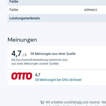
Farbe
Farbe
schwarz
Leistungsmerkmale
Meinungen
4,7
4,7
38 Meinungen aus einer Quelle
/ 5
von
Die Durchschnittsbewertung berechnet sich
5
aus allen Meinungen unserer Quellen.
Sternen
4,7
4,7
38 Meinungen bei Otto.de lesen
von
5
Sternen
Wir arbeiten unabhängig und neutral. Wen