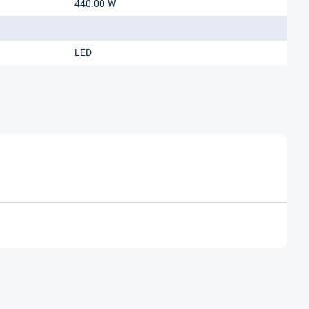
440.00 W
LED