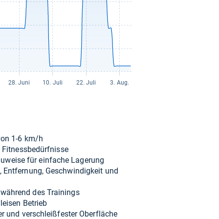
 von 1-​6 km/h
 Fit­ness­be­dürf­nisse
weise für ein­fa­che Lage­rung
 Ent­fer­nung, Geschwin­dig­keit und
 wäh­rend des Trai­nings
lei­sen Betrieb
er und ver­schleiß­fes­ter Ober­flä­che