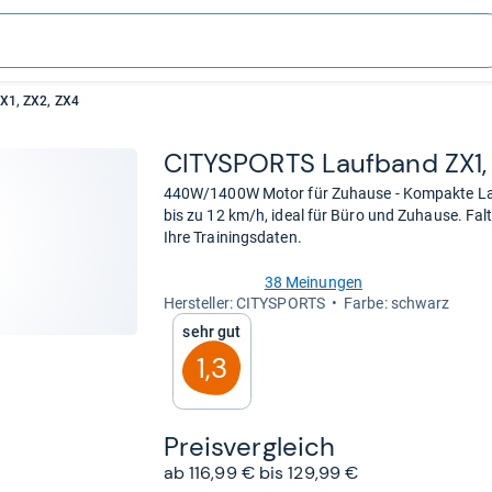
X1, ZX2, ZX4
CITY­S­PORTS Lauf­band ZX1,
440W/1400W Motor für Zuhause - Kompakte La
bis zu 12 km/h, ideal für Büro und Zuhause. Fa
Ihre Trainingsdaten.
38 Meinungen
4,7
Her­stel­ler: CITYSPORTS
Farbe: schwarz
von
Sehr gut
5
Sternen
1,3
Preis­ver­gleich
ab 116,99 € bis 129,99 €