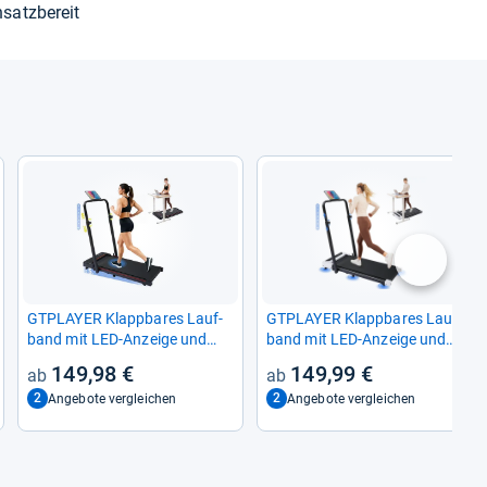
­satz­be­reit
nächste
GTPLAYER Klapp­ba­res Lauf­
GTPLAYER Klapp­ba­res Lauf­
band mit LED-​Anzeige und
band mit LED-​Anzeige und
Fern­be­die­nung, 1-​6 km/h
Fern­be­die­nung
149,98 €
149,99 €
2
2
Angebote vergleichen
Angebote vergleichen