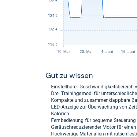
Gut zu wis­sen
Ein­stell­ba­rer Geschwin­dig­keits­be­reich
Drei Trai­nings­modi für unter­schied­li­che
Kom­pakte und zusam­men­klapp­bare Bau­
LED-​Anzeige zur Über­wa­chung von Zeit,
Kalo­rien
Fern­be­die­nung für bequeme Steue­rung
Geräusch­re­du­zie­ren­der Motor für einen 
Hoch­wer­tige Mate­ria­lien mit rutsch­fes­t