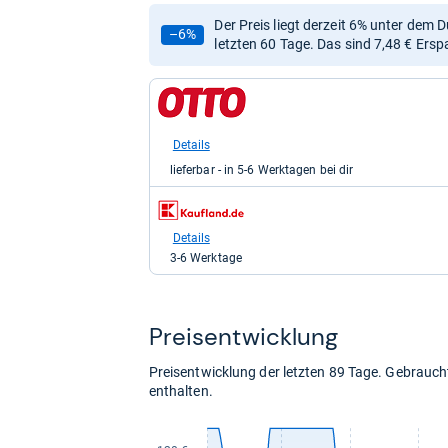
Der Preis liegt derzeit 6% unter dem 
–6%
letzten 60 Tage. Das sind 7,48 € Ersp
zum
Shop:
bei
Otto.de
Details
für
lieferbar - in 5-6 Werktagen bei dir
116,99
kaufen.
zum
Shop:
bei
Details
Kaufland
3-6 Werktage
für
129,99
kaufen.
Preis­ent­wick­lung
Preisentwicklung der letzten 89 Tage. Gebrau
enthalten.