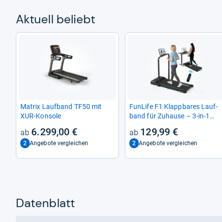
Aktu­ell beliebt
Matrix Lauf­band TF50 mit
Fun­Life F1 Klapp­ba­res Lauf­
XUR-​Kon­sole
band für Zuhause – 3-​in-​1
Mini Lauf­band mit Hal­te­griff
6.299,00 €
129,99 €
2
2
Angebote vergleichen
Angebote vergleichen
Datenblatt