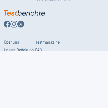
Auf
Auf
Auf
Facebook
Instagram
X
folgen
folgen
folgen
Über uns
Testmagazine
Unsere Redaktion
FAQ
Presse
Unser Magazin
Karriere
Feedback
Partnerbereich
Kontakt
Unsere Kategorien
Impressum
Datenschutzerklärung