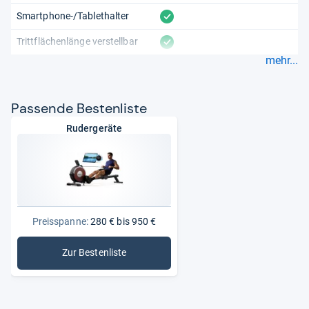
vorhanden
Smartphone-/Tablethalter
vorhanden
Trittflächenlänge verstellbar
mehr...
Pas­sende Bes­ten­liste
Rudergeräte
Preisspanne:
280 € bis 950 €
Zur Bestenliste
: Rudergeräte