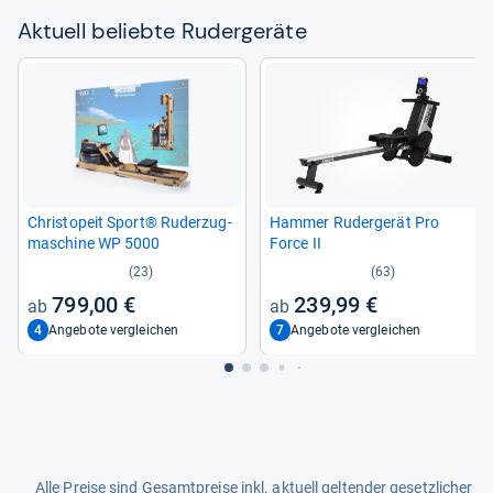
Aktu­ell beliebte Ruder­ge­räte
Christ­o­peit Sport® Ruder­zug­
Ham­mer Ruder­ge­rät Pro
ma­schine WP 5000
Force II
(23)
(63)
799,00 €
239,99 €
4
7
Angebote vergleichen
Angebote vergleichen
Alle Preise sind Gesamtpreise inkl. aktuell geltender gesetzlicher