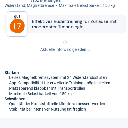
(152 Meinungen)
Wider­stand: Magnet­bremse
Maxi­male Belast­bar­keit: 150 kg
Gut
Effek­ti­ves Ruder­trai­ning für Zuhause mit
1,7
mod­erns­ter Tech­no­lo­gie
Aktuelle Info wird geladen...
Stärken
Leises Magnetbremssystem mit 24 Widerstandsstufen
App-Kompatibilität für erweiterte Trainingsmöglichkeiten
Platzsparend klappbar mit Transportrollen
Maximale Belastbarkeit von 150 kg
Schwächen
Qualität der Kunststoffteile könnte verbessert werden
Stabilität bei intensiver Nutzung ist fraglich