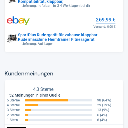
Kompatibilität, klappbar,
Lieferung: lieferbar - in 3-4 Werktagen bei dir
269,99 €
Versand:
0,00 €
SportPlus Rudergerät für zuhause klappbar
Rudermaschine Heimtrainer Fitnessgerät
Lieferung: Auf Lager
Kun­den­mei­nun­gen
4,3 Sterne
152 Meinungen in einer Quelle
5 Sterne
98
(64%)
4 Sterne
29
(19%)
3 Sterne
13
(9%)
2 Sterne
6
(4%)
1 Stern
6
(4%)