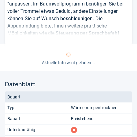
“anpassen. Im Baumwollprogramm benötigen Sie bei
voller Trommel etwas Geduld, andere Einstellungen
können Sie auf Wunsch
beschleunigen
. Die
Appanbindung bietet Ihnen weitere praktische
Möglichkeiten wie die
Steuerung per Sprachbefehl
oder Vernetzung mit Ihrer Waschmaschine. Bei den
schon zahlreich vorhandenen
Rezensenten
kommt der
Wärmepumpentrockner sehr gut an und wird zu über
80
Prozent
mit der Höchstwertung belohnt. Auch der
Aktuelle Info wird geladen...
Energieverbrauch
ist moderat und übertrifft die derzeit
beste Klasse A laut Hersteller um 10 Prozent.
Datenblatt
von
Marguerita Fuller
Bauart
Typ
Wärmepumpentrockner
Bauart
Freistehend
fehlt
Unterbaufähig