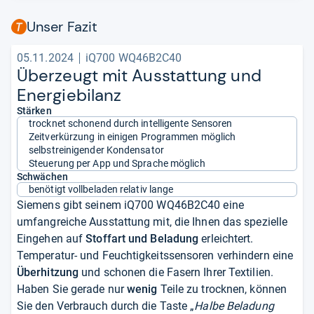
Unser Fazit
05.11.2024
iQ700 WQ46B2C40
Über­zeugt mit Aus­stat­tung und
Ener­gie­bi­lanz
Stärken
trocknet schonend durch intelligente Sensoren
Zeitverkürzung in einigen Programmen möglich
selbstreinigender Kondensator
Steuerung per App und Sprache möglich
Schwächen
benötigt vollbeladen relativ lange
Siemens gibt seinem iQ700 WQ46B2C40 eine
umfangreiche Ausstattung mit, die Ihnen das spezielle
Eingehen auf
Stoffart und Beladung
erleichtert.
Temperatur- und Feuchtigkeitssensoren verhindern eine
Überhitzung
und schonen die Fasern Ihrer Textilien.
Haben Sie gerade nur
wenig
Teile zu trocknen, können
Sie den Verbrauch durch die Taste „
Halbe Beladung