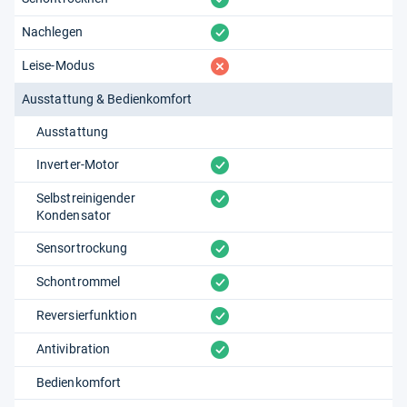
vorhanden
Nachlegen
fehlt
Leise-Modus
Ausstattung & Bedienkomfort
Ausstattung
vorhanden
Inverter-Motor
vorhanden
Selbstreinigender
Kondensator
vorhanden
Sensortrockung
vorhanden
Schontrommel
vorhanden
Reversierfunktion
vorhanden
Antivibration
Bedienkomfort