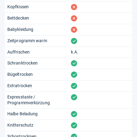
fehlt
Kopfkissen
fehlt
Bettdecken
fehlt
Babykleidung
vorhanden
Zeitprogramm warm
Auffrischen
k.A.
vorhanden
Schranktrocken
vorhanden
Bügeltrocken
vorhanden
Extratrocken
vorhanden
Expresstaste /
Programmverkürzung
vorhanden
Halbe Beladung
vorhanden
Knitterschutz
vorhanden
Schontrocknen