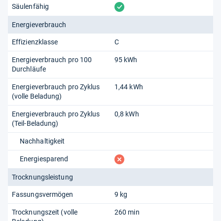
vorhanden
Säulenfähig
Energieverbrauch
Effizienzklasse
C
Energieverbrauch pro 100
95 kWh
Durchläufe
Energieverbrauch pro Zyklus
1,44 kWh
(volle Beladung)
Energieverbrauch pro Zyklus
0,8 kWh
(Teil-Beladung)
Nachhaltigkeit
fehlt
Energiesparend
Trocknungsleistung
Fassungsvermögen
9 kg
Trocknungszeit (volle
260 min