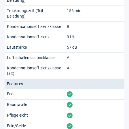
Beladung)
Trocknungszeit (Teil-
156 min
Beladung)
Kondensationseffizienzklasse
B
Kondensationseffizienz
91 %
Lautstärke
57 dB
Luftschallemissionsklasse
A
Kondensationseffizienzklasse
A
(alt)
Features
vorhanden
Eco
vorhanden
Baumwolle
vorhanden
Pflegeleicht
vorhanden
Fein/Seide