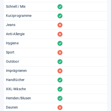
vorhanden
Schnell / Mix
vorhanden
Kurzprogramme
fehlt
Jeans
fehlt
Anti-Allergie
vorhanden
Hygiene
fehlt
Sport
vorhanden
Outdoor
fehlt
Imprägnieren
vorhanden
Handtücher
vorhanden
XXL-Wäsche
vorhanden
Hemden/Blusen
fehlt
Daunen