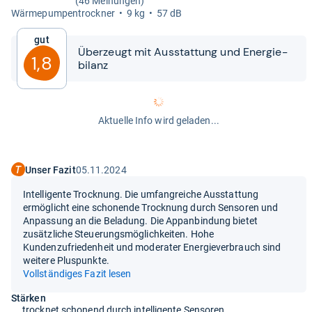
(46 Meinungen)
Wär­me­pum­pen­trock­ner
9 kg
57 dB
Gut
Über­zeugt mit Aus­stat­tung und Ener­gie­
1,8
bi­lanz
Aktuelle Info wird geladen...
Unser Fazit
05.11.2024
Intelligente Trocknung. Die umfangreiche Ausstattung
ermöglicht eine schonende Trocknung durch Sensoren und
Anpassung an die Beladung. Die Appanbindung bietet
zusätzliche Steuerungsmöglichkeiten. Hohe
Kundenzufriedenheit und moderater Energieverbrauch sind
weitere Pluspunkte.
Vollständiges Fazit lesen
Stärken
trocknet schonend durch intelligente Sensoren