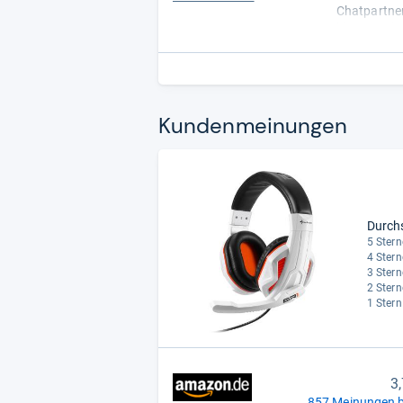
Chatpartner
hingegen is
absetzen. ..
Kun­den­mei­nun­gen
Durch
5 Stern
4 Stern
3 Stern
2 Stern
1 Stern
3
857 Meinungen b