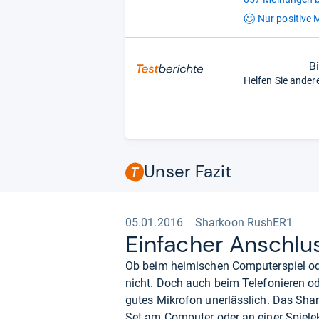
Nur positive
M
B
Helfen Sie ander
Unser Fazit
05.01.2016
Sharkoon RushER1
Ein­fa­cher Anschlus
Ob beim heimischen Computerspiel ode
nicht. Doch auch beim Telefonieren od
gutes Mikrofon unerlässlich. Das Shar
Set am Computer oder an einer Spiel