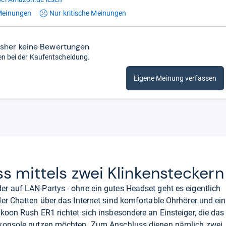
einungen
Nur kritische
Meinungen
isher keine Bewertungen
en bei der Kaufentscheidung.
Eigene Meinung verfassen
s mit­tels zwei Klin­ken­ste­ckern
r auf LAN-Partys - ohne ein gutes Headset geht es eigentlich
er Chatten über das Internet sind komfortable Ohrhörer und ein
koon Rush ER1 richtet sich insbesondere an Einsteiger, die das
ekonsole nutzen möchten. Zum Anschluss dienen nämlich zwei