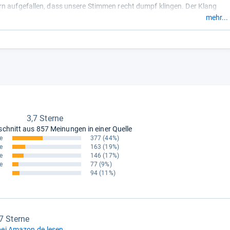
n aufgefallen, dass unsere Stimmen recht dumpf klingen. Der Klang
t recht basslastig, die Höhen und Mitten können sich dadurch kaum
mehr...
.“
3,7 Sterne
schnitt aus
857 Meinungen in einer Quelle
e
377
(44%)
e
163
(19%)
e
146
(17%)
e
77
(9%)
94
(11%)
,7 Sterne
ei Amazon.de lesen