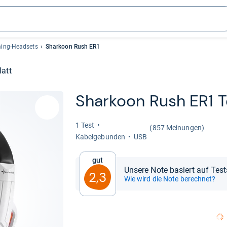
ing-Headsets
Sharkoon Rush ER1
latt
Shar­koon Rush ER1 T
1 Test
(857 Meinungen)
Kabel­ge­bun­den
USB
Gut
Unsere Note basiert auf Tes
2,3
Wie wird die Note berechnet?